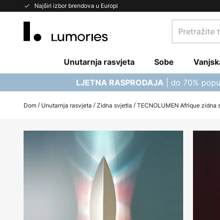
Skip
Najširi izbor brendova u Europi
to
Pretražite
Content
trgovinu...
Unutarnja rasvjeta
Sobe
Vanjsk
| do 70% popu
LJETNA RASPRODAJA
Dom
Unutarnja rasvjeta
Zidna svjetla
TECNOLUMEN Afrique zidna sv
Skip
to
the
end
of
the
images