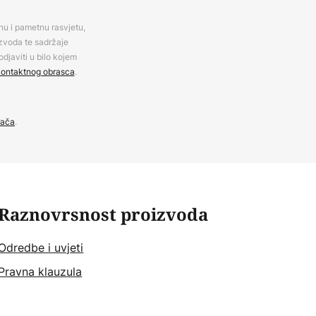
rnu i pametnu rasvjetu,
izvoda te sadržaje
djaviti u bilo kojem
ontaktnog obrasca
.
đača
.
Raznovrsnost proizvoda
Odredbe i uvjeti
Pravna klauzula