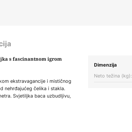
cija
ljka s fascinantnom igrom
Dimenzija
Neto težina (kg):
kom ekstravagancije i mističnog
od nehrđajućeg čelika i stakla.
etra. Svjetiljka baca uzbudljivu,
 promatrača. Posebnu disperziju
dnu koji su prekriveni ili plavim