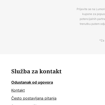
Prijavite se na Lumori
kupone za popuste
potencijalnih partn
trenutku putem odj
*Za 
Služba za kontakt
Odustanak od ugovora
Kontakt
Često postavljana pitanja