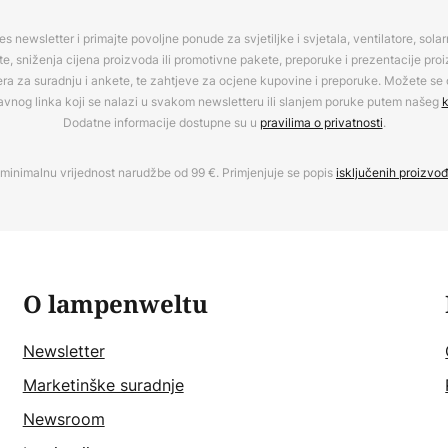
es newsletter i primajte povoljne ponude za svjetiljke i svjetala, ventilatore, sola
, sniženja cijena proizvoda ili promotivne pakete, preporuke i prezentacije pro
era za suradnju i ankete, te zahtjeve za ocjene kupovine i preporuke. Možete se o
avnog linka koji se nalazi u svakom newsletteru ili slanjem poruke putem našeg
k
Dodatne informacije dostupne su u
pravilima o privatnosti
.
minimalnu vrijednost narudžbe od 99 €. Primjenjuje se popis
isključenih proizvo
O lampenweltu
Newsletter
Marketinške suradnje
Newsroom