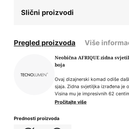
beginning
Slični proizvodi
of
the
images
gallery
Pregled proizvoda
Više informa
Neobična AFRIQUE zidna svjeti
boja
Ovaj dizajnerski komad odiše daš
sjaja. Zidna svjetiljka izrađena je 
Visina mu je impresivnih 62 centim
obojenu svjetlost na zid i osvaja
Pročitajte više
uzrokuju uski prorezi u kućištu na 
ili crvenim staklom.
Prednosti proizvoda