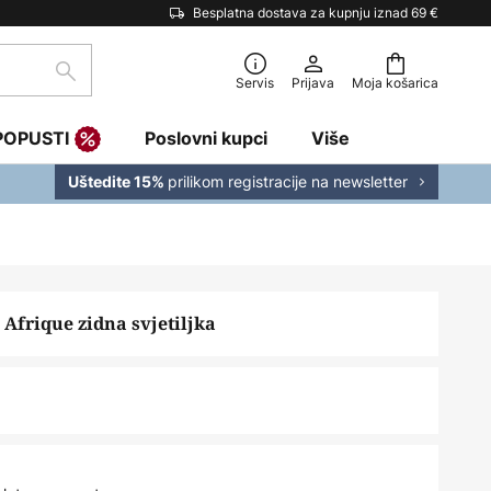
Besplatna dostava za kupnju iznad 69 €
traži
Servis
Prijava
Moja košarica
POPUSTI
Poslovni kupci
Više
prilikom registracije na newsletter
Uštedite 15%
frique zidna svjetiljka