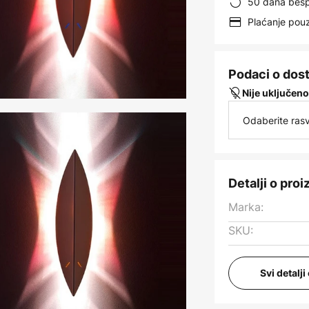
50 dana besp
Plaćanje po
Podaci o dos
Nije uključeno
Odaberite rasv
Detalji o pro
Marka:
SKU:
Svi detalj