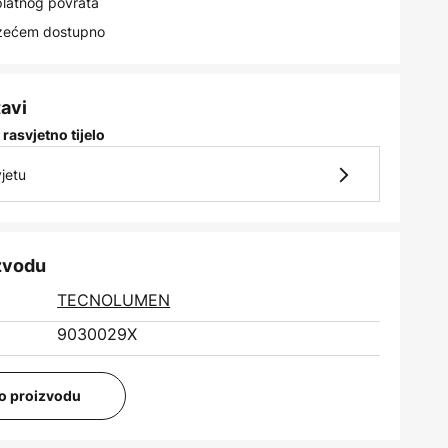
latnog povrata
uzećem dostupno
tavi
 rasvjetno tijelo
jetu
izvodu
TECNOLUMEN
9030029X
i o proizvodu