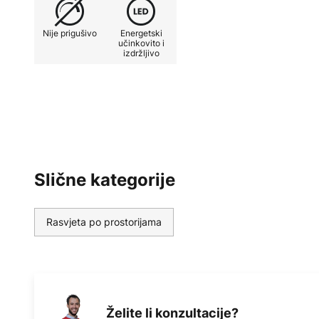
Napomena: Svjetlo u boji koje se m
nije pod utjecajem odabira boje st
Nije prigušivo
Energetski
učinkovito i
izdržljivo
Bezvremenski klasici iz stilskih r
Decó kao i djela suvremenih umje
njemačkog proizvođača rasvjete. 
Schnepel 1979. godine. Počelo j
je izdana stolna svjetiljka koju je
Bauhausa Wilhelm Wagenfeld, a ko
najpoznatijih klasika Bauhausa. P
Slične kategorije
reprodukcije umjetnika Bauhausa
Marianne Brandt; Osim toga, pro
djelima i komadima modernih diz
Rasvjeta po prostorijama
Waltera Schnepela.
Želite li konzultacije?