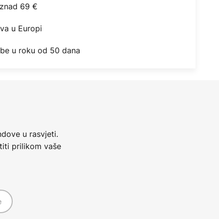
iznad 69 €
ova u Europi
obe u roku od 50 dana
dove u rasvjeti.
iti prilikom vaše
e