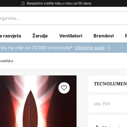
Besplatno vratite robu u roku od 50 dana
a rasvjeta
Žarulje
Ventilatori
Brendovi
sta na više od 20.000 proizvoda*
Uštedite sada
jetiljka
TECNOLUMEN A
uklj. PDV