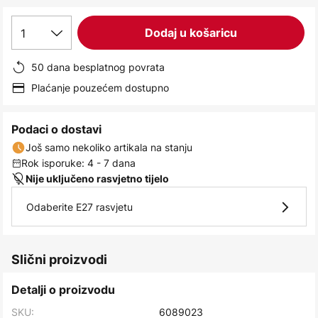
images
gallery
1
Dodaj u košaricu
50 dana besplatnog povrata
Plaćanje pouzećem dostupno
Podaci o dostavi
Još samo nekoliko artikala na stanju
Rok isporuke: 4 - 7 dana
Nije uključeno rasvjetno tijelo
Odaberite E27 rasvjetu
Slični proizvodi
Detalji o proizvodu
SKU:
6089023