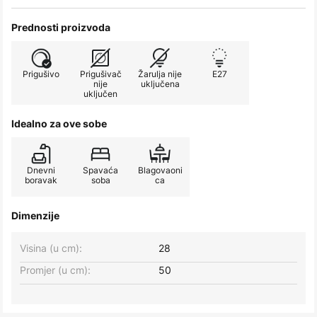
Prednosti proizvoda
Prigušivo
Prigušivač
Žarulja nije
E27
nije
uključena
uključen
Idealno za ove sobe
Dnevni
Spavaća
Blagovaoni
boravak
soba
ca
Dimenzije
Visina (u cm):
28
Promjer (u cm):
50