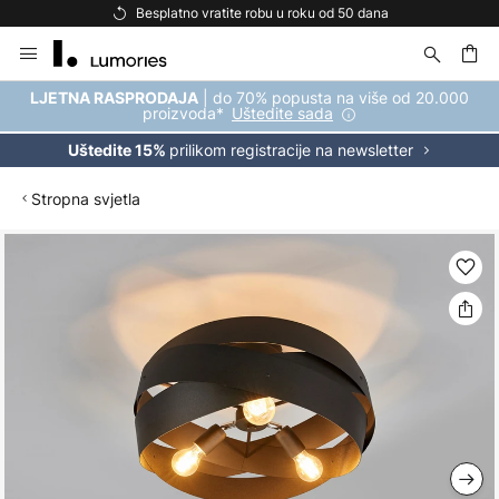
Besplatno vratite robu u roku od 50 dana
Skip
to
Content
| do 70% popusta na više od 20.000
LJETNA RASPRODAJA
proizvoda*
Uštedite sada
prilikom registracije na newsletter
Uštedite 15%
Stropna svjetla
Skip
to
the
end
of
the
images
gallery