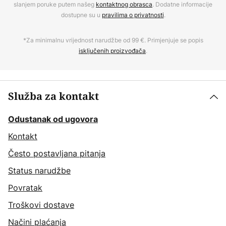
slanjem poruke putem našeg
kontaktnog obrasca
. Dodatne informacije
dostupne su u
pravilima o privatnosti
.
*Za minimalnu vrijednost narudžbe od 99 €. Primjenjuje se popis
isključenih proizvođača
.
Služba za kontakt
Odustanak od ugovora
Kontakt
Često postavljana pitanja
Status narudžbe
Povratak
Troškovi dostave
Načini plaćanja