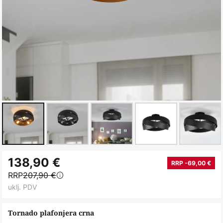
Skip
138,90 €
to
RRP -69,00 €
RRP
207,90 €
the
uklj. PDV
beginning
of
Tornado plafonjera crna
the