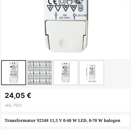
Skip
24,05 €
to
the
uklj. PDV
beginning
of
Transformator 92348 11,5 V 0-40 W LED, 0-70 W halogen
the