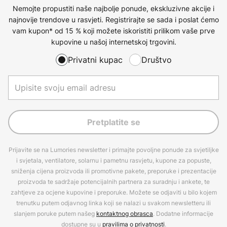
Nemojte propustiti naše najbolje ponude, ekskluzivne akcije i
najnovije trendove u rasvjeti. Registrirajte se sada i poslat ćemo
vam kupon* od 15 % koji možete iskoristiti prilikom vaše prve
kupovine u našoj internetskoj trgovini.
Privatni kupac
Društvo
Pretplatite se
Prijavite se na Lumories newsletter i primajte povoljne ponude za svjetiljke
i svjetala, ventilatore, solarnu i pametnu rasvjetu, kupone za popuste,
sniženja cijena proizvoda ili promotivne pakete, preporuke i prezentacije
proizvoda te sadržaje potencijalnih partnera za suradnju i ankete, te
zahtjeve za ocjene kupovine i preporuke. Možete se odjaviti u bilo kojem
trenutku putem odjavnog linka koji se nalazi u svakom newsletteru ili
slanjem poruke putem našeg
kontaktnog obrasca
. Dodatne informacije
dostupne su u
pravilima o privatnosti
.