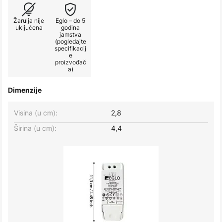
Žarulja nije
Eglo – do 5
uključena
godina
jamstva
(pogledajte
specifikacij
e
proizvođač
a)
Dimenzije
Visina (u cm):
2,8
Širina (u cm):
4,4