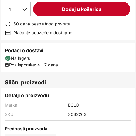
images
1
Dodaj u košaricu
gallery
50 dana besplatnog povrata
Plaćanje pouzećem dostupno
Podaci o dostavi
Na lageru
Rok isporuke: 4 - 7 dana
Slični proizvodi
Detalji o proizvodu
Marka:
EGLO
SKU:
3032263
Prednosti proizvoda