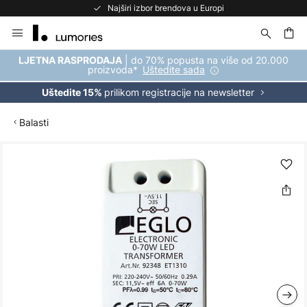
Najširi izbor brendova u Europi
Skip
to
Content
| do 70% popusta na više od 20.000
LJETNA RASPRODAJA
proizvoda*
Uštedite sada
prilikom registracije na newsletter
Uštedite 15%
Balasti
Skip
to
the
end
of
the
images
gallery