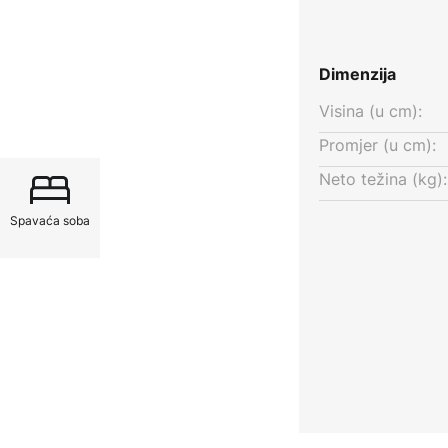
ident jasno je usidren u modernoj
 pratiocem različitih stilova
Dimenzija
nje inspirativne radne atmosfere
Visina (u cm):
 - Trident LED stropna svjetiljka
tim potrebama i postaje
Promjer (u cm):
Neto težina (kg):
Spavaća soba