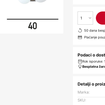
1
50 dana besp
Plaćanje po
Podaci o dos
Rok isporuke: 
Besplatna žar
Detalji o pro
Marka:
SKU: