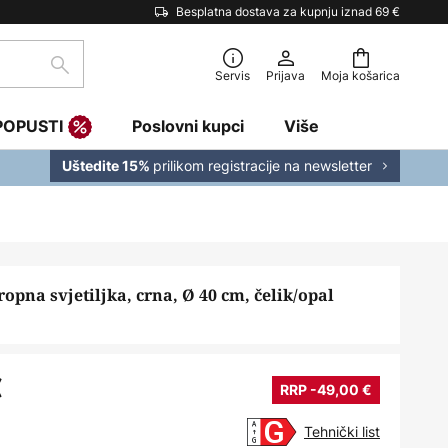
Besplatna dostava za kupnju iznad 69 €
traži
Servis
Prijava
Moja košarica
POPUSTI
Poslovni kupci
Više
prilikom registracije na newsletter
Uštedite 15%
ropna svjetiljka, crna, Ø 40 cm, čelik/opal
€
RRP -49,00 €
Tehnički list