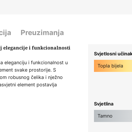
cija
Preuzimanja
j elegancije i funkcionalnosti
Svjetlosni učina
ja eleganciju i funkcionalnost u
Topla bijela
lement svake prostorije. S
om robusnog čelika i nježno
asvjetni element postavlja
lagovaonici, kuhinji, hodniku i
Svjetlina
rubu osigurava ugodnu osnovnu
Tamno
ne kugle nalaze se i G9 grla koja
šem izboru.