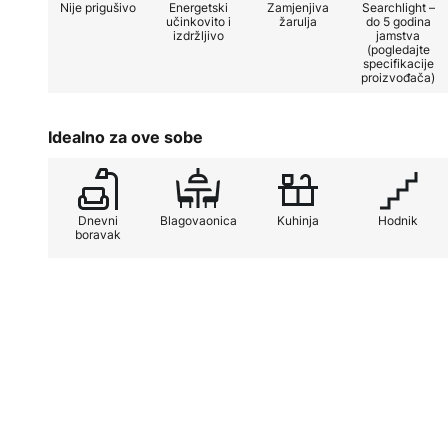
Nije prigušivo
Energetski
Zamjenjiva
Searchlight –
učinkovito i
žarulja
do 5 godina
izdržljivo
jamstva
Stilski smjer stropne svjetiljke Tr
(pogledajte
estetici, što je čini bezvremenskim
specifikacije
proizvođača)
uređenja interijera. Bilo za stvara
ili za opuštanje nakon dugog dana
Idealno za ove sobe
bez napora se prilagođava različi
neizostavan dio svake prostorije.
Dnevni
Blagovaonica
Kuhinja
Hodnik
boravak