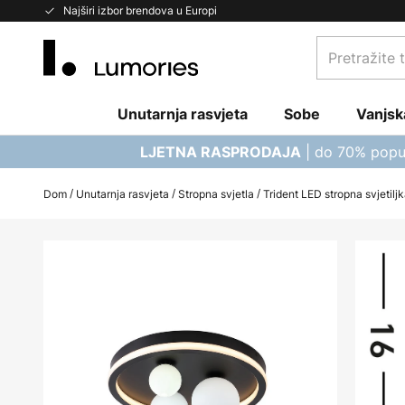
Skip
Najširi izbor brendova u Europi
to
Pretražite
Content
trgovinu...
Unutarnja rasvjeta
Sobe
Vanjsk
| do 70% popu
LJETNA RASPRODAJA
Dom
Unutarnja rasvjeta
Stropna svjetla
Trident LED stropna svjetiljk
Skip
to
the
end
of
the
images