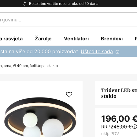
Besplatno vratite robu u roku od 50 dana
a rasvjeta
Žarulje
Ventilatori
Brendovi
sta na više od 20.000 proizvoda*
Uštedite sada
a, crna, Ø 40 cm, čelik/opal staklo
Trident LED st
staklo
196,00 
RRP
245,00 €
uklj. PDV