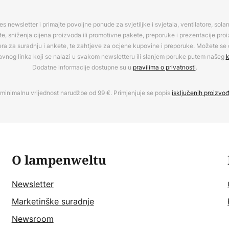
es newsletter i primajte povoljne ponude za svjetiljke i svjetala, ventilatore, sola
, sniženja cijena proizvoda ili promotivne pakete, preporuke i prezentacije pro
era za suradnju i ankete, te zahtjeve za ocjene kupovine i preporuke. Možete se o
avnog linka koji se nalazi u svakom newsletteru ili slanjem poruke putem našeg
k
Dodatne informacije dostupne su u
pravilima o privatnosti
.
minimalnu vrijednost narudžbe od 99 €. Primjenjuje se popis
isključenih proizvo
O lampenweltu
Newsletter
Marketinške suradnje
Newsroom