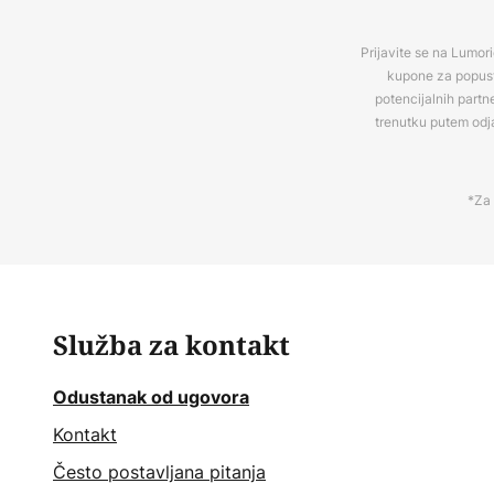
Prijavite se na Lumori
kupone za popuste
potencijalnih partn
trenutku putem odj
*Za 
Služba za kontakt
Odustanak od ugovora
Kontakt
Često postavljana pitanja