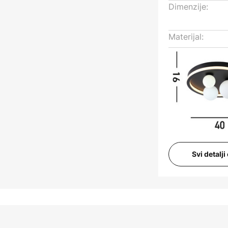
Dimenzije:
Materijal:
Svi detalj