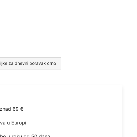
iljke za dnevni boravak crno
iznad 69 €
ova u Europi
obe u roku od 50 dana