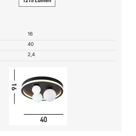
1215 Lumen
16
40
2,4