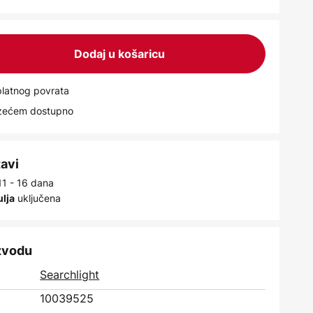
Dodaj u košaricu
latnog povrata
uzećem dostupno
tavi
11 - 16 dana
uključena
ulja
izvodu
Searchlight
10039525