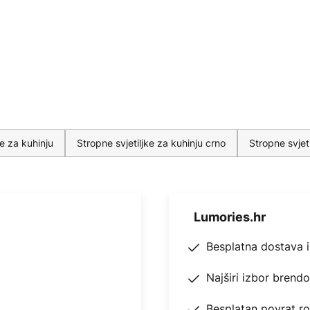
ke za kuhinju
Stropne svjetiljke za kuhinju crno
Stropne svjet
Lumories.hr
Besplatna dostava 
Najširi izbor brend
Besplatan povrat r