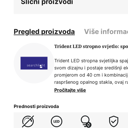
Slični proizvodi
Pregled proizvoda
Više informa
Trident LED stropno svjetlo: spo
Trident LED stropna svjetiljka spa
svom dizajnu i postaje središnji e
promjerom od 40 cm i kombinacij
raspršenog opalnog stakla, ovaj r
moderne akcente u dnevnoj sobi, b
Pročitajte više
spavaćoj sobi.
Prednosti proizvoda
Okolni LED prsten integriran na 
rasvjetu. Unutar tri opalne stakle
se mogu opremiti lampama po va