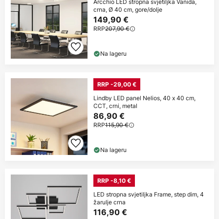
Arcchio LED stropna svjetiljka Vanida,
crna, Ø 40 cm, gore/dolje
149,90 €
RRP
207,90 €
Na lageru
RRP -29,00 €
Lindby LED panel Nelios, 40 x 40 cm,
CCT, crni, metal
86,90 €
RRP
115,90 €
Na lageru
RRP -8,10 €
LED stropna svjetiljka Frame, step dim, 4
žarulje crna
116,90 €