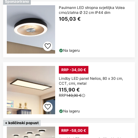
Sponzorirano
Paulmann LED stropna svjetiljka Volea
crno/zlatna Ø 32 cm IP44 dim
105,03 €
Na lageru
RRP -34,00 €
Lindby LED panel Nelios, 80 x 30 cm,
CCT, crni, metal
115,90 €
RRP
149,90 €
Na lageru
+ količinski popust
RRP -58,00 €