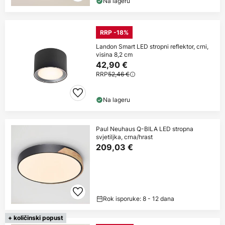
Na lageru
RRP -18%
Landon Smart LED stropni reflektor, crni,
visina 8,2 cm
42,90 €
RRP
52,46 €
Na lageru
Paul Neuhaus Q-BILA LED stropna
svjetiljka, crna/hrast
209,03 €
Rok isporuke: 8 - 12 dana
+ količinski popust