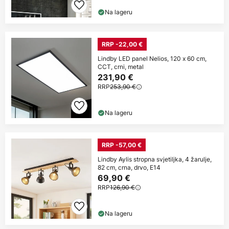
Na lageru
RRP -22,00 €
Lindby LED panel Nelios, 120 x 60 cm,
CCT, crni, metal
231,90 €
RRP
253,90 €
Na lageru
RRP -57,00 €
Lindby Aylis stropna svjetiljka, 4 žarulje,
82 cm, crna, drvo, E14
69,90 €
RRP
126,90 €
Na lageru