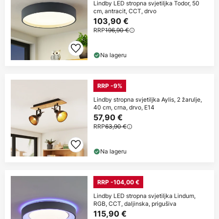
Lindby LED stropna svjetiljka Todor, 50
cm, antracit, CCT, drvo
103,90 €
RRP
196,90 €
Na lageru
RRP -9%
Lindby stropna svjetiljka Aylis, 2 žarulje,
40 cm, crna, drvo, E14
57,90 €
RRP
63,90 €
Na lageru
RRP -104,00 €
Lindby LED stropna svjetiljka Lindum,
RGB, CCT, daljinska, prigušiva
115,90 €