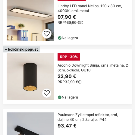
Lindby LED panel Nelios, 120 x 30 cm,
4000K, crni, metal
97,90 €
RRP
138,90 €
Na lageru
+ količinski popust
RRP -30%
Arcchio Downlight Brinja, crna, metalna, Ø
6cm, okrugla, GU10
22,90 €
RRP
32,90 €
Na lageru
Paulmann Zyli stropni reflektor, crni,
duljine 40 cm, 2 žarulje, IP44
93,47 €