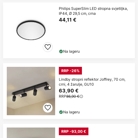
Philips SuperSlim LED stropna svjetiljka,
IP44, Ø 29,5 cm, crna
44,11 €
Na lageru
RRP -26%
Lindby stropni reflektor Joffrey, 70 cm,
crni, 4 žarulje, GU10
63,90 €
RRP
86,90 €
Na lageru
RRP -93,00 €