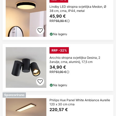
Lindby LED stropna svjetiljka Medon, Ø
38 cm, crna, IP44, metal
45,90 €
RRP
55,90 €
Na lageru
RRP -32%
Arcchio stropna svjetiljka Gesina, 2
žarulje, crna, aluminij, 17,5 cm
34,90 €
RRP
51,90 €
Na lageru
Sponzorirano
Philips Hue Panel White Ambiance Aurelle
120 x 30 cm crna
220,57 €