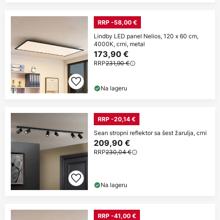
RRP -58,00 €
Lindby LED panel Nelios, 120 x 60 cm,
4000K, crni, metal
173,90 €
RRP
231,90 €
Na lageru
RRP -20,14 €
Sean stropni reflektor sa šest žarulja, crni
209,90 €
RRP
230,04 €
Na lageru
RRP -41,00 €