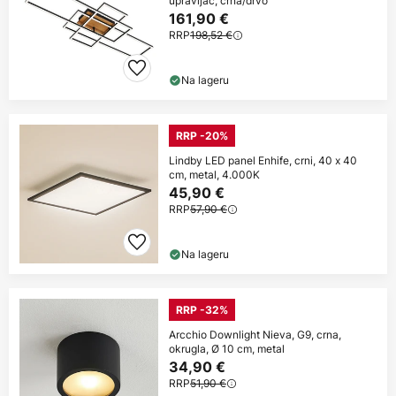
upravljač, crna/drvo
161,90 €
RRP
198,52 €
Na lageru
RRP -20%
Lindby LED panel Enhife, crni, 40 x 40
cm, metal, 4.000K
45,90 €
RRP
57,90 €
Na lageru
RRP -32%
Arcchio Downlight Nieva, G9, crna,
okrugla, Ø 10 cm, metal
34,90 €
RRP
51,90 €