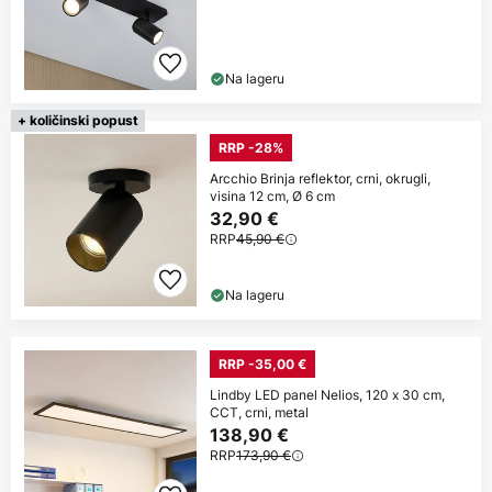
Na lageru
+ količinski popust
RRP -28%
Arcchio Brinja reflektor, crni, okrugli,
visina 12 cm, Ø 6 cm
32,90 €
RRP
45,90 €
Na lageru
RRP -35,00 €
Lindby LED panel Nelios, 120 x 30 cm,
CCT, crni, metal
138,90 €
RRP
173,90 €