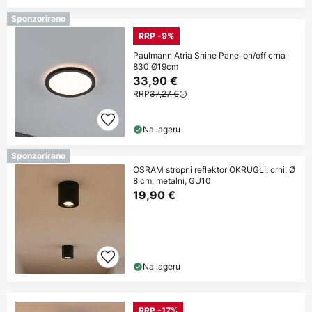
Sponzorirano
RRP -9%
Paulmann Atria Shine Panel on/off crna
830 Ø19cm
33,90 €
RRP
37,27 €
Na lageru
Sponzorirano
OSRAM stropni reflektor OKRUGLI, crni, Ø
8 cm, metalni, GU10
19,90 €
Na lageru
RRP -17%