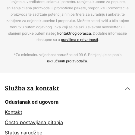
i svjetala, ventilatore, solarnu i pametnu rasvjetu, kupone za popuste,
sniženja cijena proizvoda ili promotivne pakete, preporuke i prezentacije
proizvoda te sadržaje potencijalnih partnera za suradnju i ankete, te
zahtjeve za ocjene kupovine i preporuke. Možete se odjaviti u bilo kojem
trenutku putem odjavnog linka koji se nalazi u svakom newsletteru ili
slanjem poruke putem našeg
kontaktnog obrasca
. Dodatne informacije
dostupne su u
pravilima o privatnosti
.
*Za minimalnu vrijednost narudžbe od 99 €. Primjenjuje se popis
isključenih proizvođača
.
Služba za kontakt
Odustanak od ugovora
Kontakt
Često postavljana pitanja
Status narudžbe