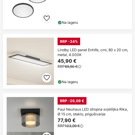
Na lageru
RRP -34%
Lindby LED panel Enhife, crni, 80 x 20 cm,
metal, 4.000K
45,90 €
RRP
69,90 €
Na lageru
RRP -26,09 €
Paul Neuhaus LED stropna svjetiljka Rika,
Ø 15 cm, staklo, prigušivanje
77,90 €
RRP
103,99 €