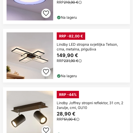
RRP
219,90 €
Na lageru
RRP -82,00 €
Lindby LED stropna svjetiljka Tetson,
crna, metalna, prigušiva
149,90 €
RRP
231,90 €
Na lageru
RRP -44%
Lindby Joffrey stropni reflektor, 31 cm, 2
žarulje, crni, GU10
28,90 €
RRP
51,90 €