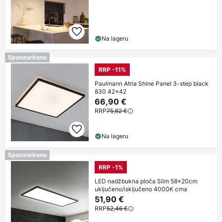
Na lageru
Sponzorirano
RRP -11%
Paulmann Atria Shine Panel 3-step black
830 42x42
66,90 €
RRP
75,62 €
Na lageru
Sponzorirano
RRP -1%
LED nadžbukna ploča Slim 58x20cm
uključeno/isključeno 4000K crna
51,90 €
RRP
52,46 €