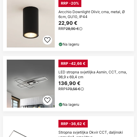
RRP -20%
Arcchio Downlight Olivir, crna, metal, Ø
6cm, GU10, IP44
22,90 €
RRP
28,90 €
Na lageru
RRP -42,66 €
LED stropna svjetiljka Asmin, CCT, crna,
98,9 x 69,4 cm
136,90 €
RRP
179,56 €
Na lageru
RRP -36,62 €
Stropna svjetiljka Okvir CCT, daljinski