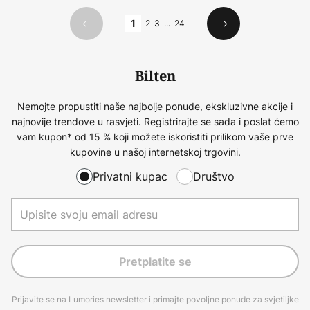
Stranica
1
2
3
...
24
Prethodno
Sljedeći
Bilten
Nemojte propustiti naše najbolje ponude, ekskluzivne akcije i
najnovije trendove u rasvjeti. Registrirajte se sada i poslat ćemo
vam kupon* od 15 % koji možete iskoristiti prilikom vaše prve
kupovine u našoj internetskoj trgovini.
Privatni kupac
Društvo
Pretplatite se
Prijavite se na Lumories newsletter i primajte povoljne ponude za svjetiljke