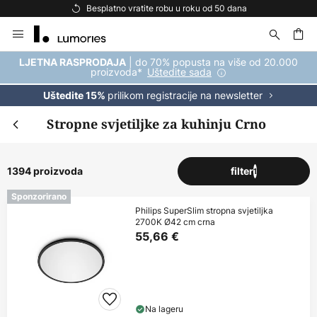
Besplatna dostava za kupnju iznad 69 €
Skip
to
Content
| do 70% popusta na više od 20.000
LJETNA RASPRODAJA
proizvoda*
Uštedite sada
prilikom registracije na newsletter
Uštedite 15%
Stropne svjetiljke za kuhinju Crno
1394 proizvoda
filter
1
Sponzorirano
Philips SuperSlim stropna svjetiljka
2700K Ø42 cm crna
55,66 €
Na lageru