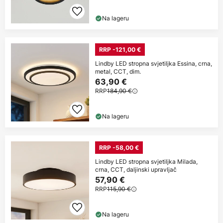
Na lageru
RRP -121,00 €
Lindby LED stropna svjetiljka Essina, crna,
metal, CCT, dim.
63,90 €
RRP
184,90 €
Na lageru
RRP -58,00 €
Lindby LED stropna svjetiljka Milada,
crna, CCT, daljinski upravljač
57,90 €
RRP
115,90 €
Na lageru