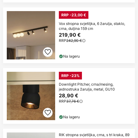
RRP -23,00 €
Vox stropna svjetiljka, 6 žarulja, staklo,
crna, duljina 159 cm
219,90 €
RRP
242,90 €
Na lageru
RRP -23%
Downlight Pitcher, crna/mesing,
jednostruka žarulja, metal, GU10
28,90 €
RRP
37,76 €
Na lageru
RIK stropna svjetiljka, crna, s tri kraka, 89