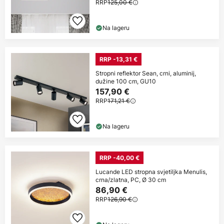
RRP
125,00 €
Na lageru
RRP -13,31 €
Stropni reflektor Sean, crni, aluminij,
dužine 100 cm, GU10
157,90 €
RRP
171,21 €
Na lageru
RRP -40,00 €
Lucande LED stropna svjetiljka Menulis,
crna/zlatna, PC, Ø 30 cm
86,90 €
RRP
126,90 €