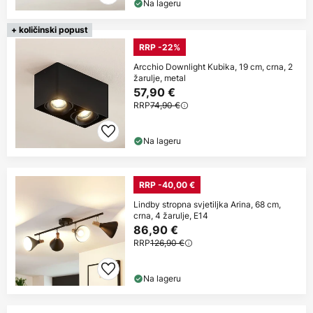
Na lageru
+ količinski popust
RRP -22%
Arcchio Downlight Kubika, 19 cm, crna, 2
žarulje, metal
57,90 €
RRP
74,90 €
Na lageru
RRP -40,00 €
Lindby stropna svjetiljka Arina, 68 cm,
crna, 4 žarulje, E14
86,90 €
RRP
126,90 €
Na lageru