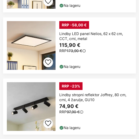
Na lageru
RRP -58,00 €
Lindby LED panel Nelios, 62 x 62 cm,
CCT, crni, metal
115,90 €
RRP
173,90 €
Na lageru
RRP -23%
Lindby stropni reflektor Joffrey, 80 cm,
crni, 4 žarulje, GU10
74,90 €
RRP
97,90 €
Na lageru