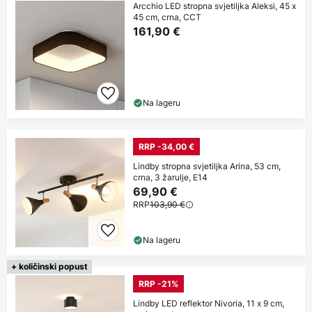
Arcchio LED stropna svjetiljka Aleksi, 45 x
45 cm, crna, CCT
161,90 €
Na lageru
RRP -34,00 €
Lindby stropna svjetiljka Arina, 53 cm,
crna, 3 žarulje, E14
69,90 €
RRP
103,90 €
Na lageru
+ količinski popust
RRP -21%
Lindby LED reflektor Nivoria, 11 x 9 cm,