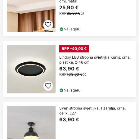
crni, metal
25,90 €
RRP
32,90 €
Na lageru
RRP -40,00 €
Lindby LED stropna svjetiljka Kunis, crna,
plastika, Ø 46 cm
63,90 €
RRP
103,90 €
Na lageru
Sven stropna svjetiljka, 1 žarulja, crna,
čelik, E27
63,90 €