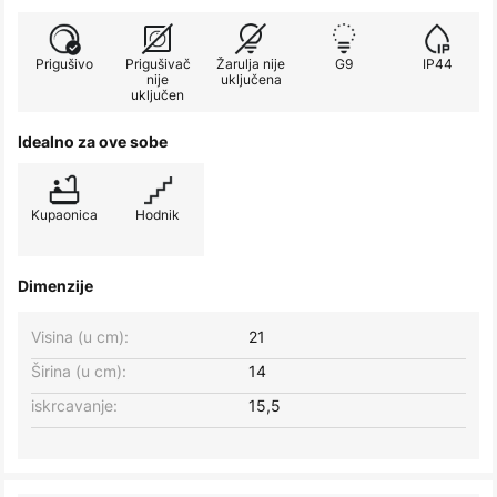
Prigušivo
Prigušivač
Žarulja nije
G9
IP44
nije
uključena
uključen
Idealno za ove sobe
Kupaonica
Hodnik
Dimenzije
Visina (u cm):
21
Širina (u cm):
14
iskrcavanje:
15,5