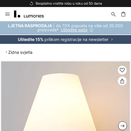
Besplatno vratite robu u roku od 50 dana
Skip
to
Content
| do 70% popusta na više od 20.000
LJETNA RASPRODAJA
proizvoda*
Uštedite sada
prilikom registracije na newsletter
Uštedite 15%
Zidna svjetla
Skip
to
the
end
of
the
images
gallery