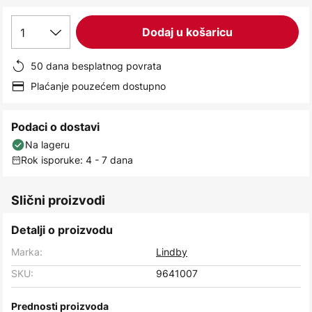
images
gallery
1
Dodaj u košaricu
50 dana besplatnog povrata
Plaćanje pouzećem dostupno
Podaci o dostavi
Na lageru
Rok isporuke: 4 - 7 dana
Slični proizvodi
Detalji o proizvodu
Marka:
Lindby
SKU:
9641007
Prednosti proizvoda