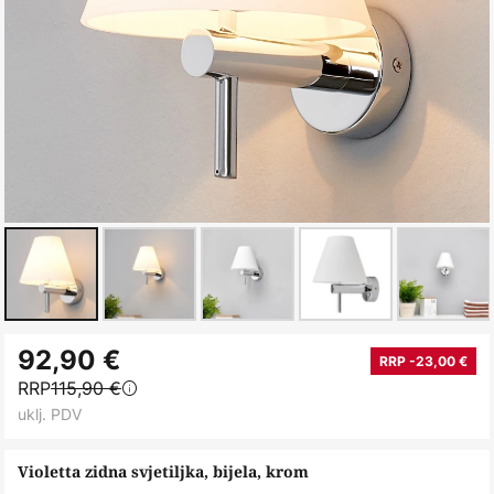
Skip
92,90 €
to
RRP -23,00 €
RRP
115,90 €
the
uklj. PDV
beginning
of
Violetta zidna svjetiljka, bijela, krom
the