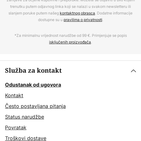
trenutku putem odjavnog linka koji se nalazi u svakom newsletteru ili
slanjem poruke putem našeg
kontaktnog obrasca
. Dodatne informacije
dostupne su u
pravilima o privatnosti
.
*Za minimalnu vrijednost narudžbe od 99 €. Primjenjuje se popis
isključenih proizvođača
.
Služba za kontakt
Odustanak od ugovora
Kontakt
Često postavljana pitanja
Status narudžbe
Povratak
Troškovi dostave