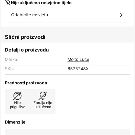
Nije uključeno rasvjetno tijelo
Odaberite rasvjetu
Slični proizvodi
Detalji o proizvodu
Marka:
Molto Luce
SKU:
6525248X
Prednosti proizvoda
Nije
Žarulja nije
prigušivo
uključena
Dimenzije