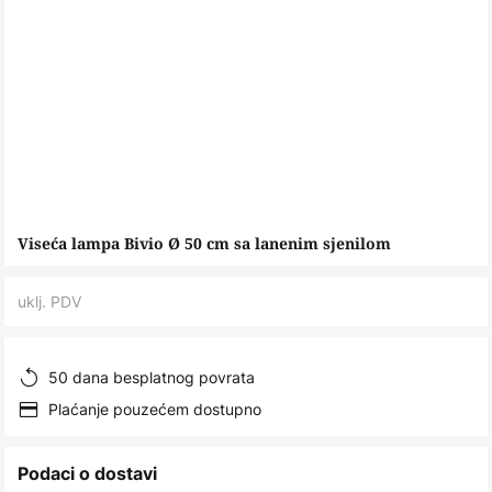
Skip
Viseća lampa Bivio Ø 50 cm sa lanenim sjenilom
to
the
uklj. PDV
beginning
of
the
50 dana besplatnog povrata
images
Plaćanje pouzećem dostupno
gallery
Podaci o dostavi