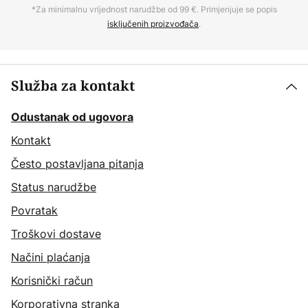
*Za minimalnu vrijednost narudžbe od 99 €. Primjenjuje se popis
isključenih proizvođača
.
Služba za kontakt
Odustanak od ugovora
Kontakt
Često postavljana pitanja
Status narudžbe
Povratak
Troškovi dostave
Načini plaćanja
Korisnički račun
Korporativna stranka