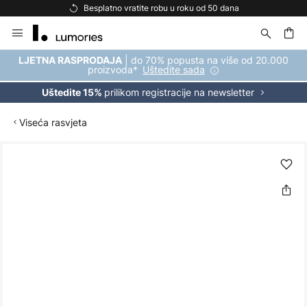
Besplatno vratite robu u roku od 50 dana
Skip
to
Content
| do 70% popusta na više od 20.000
LJETNA RASPRODAJA
proizvoda*
Uštedite sada
prilikom registracije na newsletter
Uštedite 15%
Viseća rasvjeta
Skip
to
the
end
of
the
images
gallery