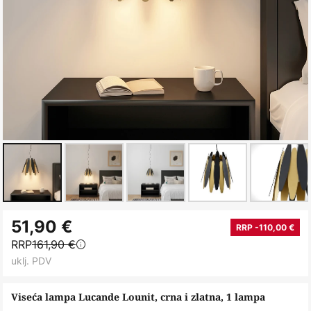
Skip
51,90 €
to
RRP -110,00 €
RRP
161,90 €
the
uklj. PDV
beginning
of
Viseća lampa Lucande Lounit, crna i zlatna, 1 lampa
the