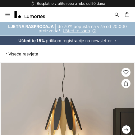
e robu u roku od 50 dana
Besplatna dostava za
Skip
to
Content
| do 70% popusta na više od 20.000
LJETNA RASPRODAJA
proizvoda*
Uštedite sada
prilikom registracije na newsletter
Uštedite 15%
Viseća rasvjeta
Skip
to
the
end
of
the
images
gallery