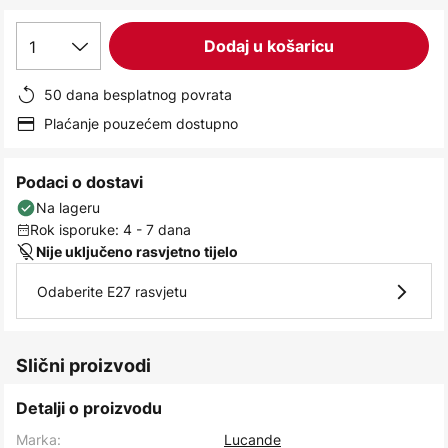
images
gallery
1
Dodaj u košaricu
50 dana besplatnog povrata
Plaćanje pouzećem dostupno
Podaci o dostavi
Na lageru
Rok isporuke: 4 - 7 dana
Nije uključeno rasvjetno tijelo
Odaberite E27 rasvjetu
Slični proizvodi
Detalji o proizvodu
Marka:
Lucande