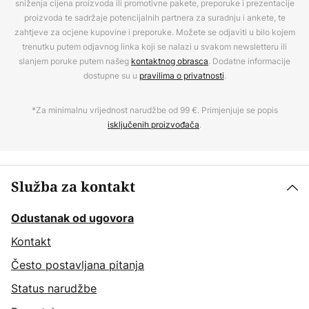
sniženja cijena proizvoda ili promotivne pakete, preporuke i prezentacije
proizvoda te sadržaje potencijalnih partnera za suradnju i ankete, te
zahtjeve za ocjene kupovine i preporuke. Možete se odjaviti u bilo kojem
trenutku putem odjavnog linka koji se nalazi u svakom newsletteru ili
slanjem poruke putem našeg
kontaktnog obrasca
. Dodatne informacije
dostupne su u
pravilima o privatnosti
.
*Za minimalnu vrijednost narudžbe od 99 €. Primjenjuje se popis
isključenih proizvođača
.
Služba za kontakt
Odustanak od ugovora
Kontakt
Često postavljana pitanja
Status narudžbe