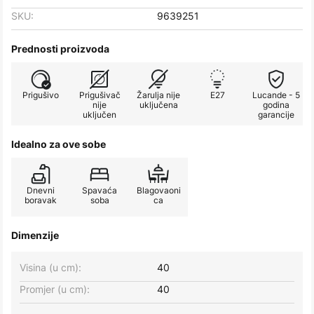
SKU:
9639251
Prednosti proizvoda
Prigušivo
Prigušivač
Žarulja nije
E27
Lucande - 5
nije
uključena
godina
uključen
garancije
Idealno za ove sobe
Dnevni
Spavaća
Blagovaoni
boravak
soba
ca
Dimenzije
Visina (u cm):
40
Promjer (u cm):
40