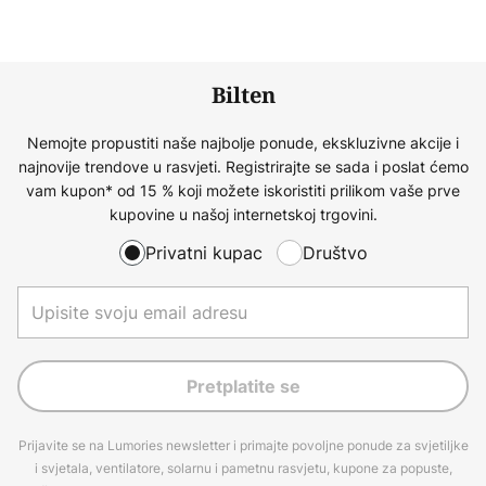
Bilten
Nemojte propustiti naše najbolje ponude, ekskluzivne akcije i
najnovije trendove u rasvjeti. Registrirajte se sada i poslat ćemo
vam kupon* od 15 % koji možete iskoristiti prilikom vaše prve
kupovine u našoj internetskoj trgovini.
Privatni kupac
Društvo
Pretplatite se
Prijavite se na Lumories newsletter i primajte povoljne ponude za svjetiljke
i svjetala, ventilatore, solarnu i pametnu rasvjetu, kupone za popuste,