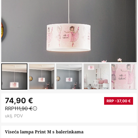
Skip
74,90 €
to
RRP -37,00 €
RRP
111,90 €
the
uklj. PDV
beginning
of
Viseća lampa Print M s balerinkama
the