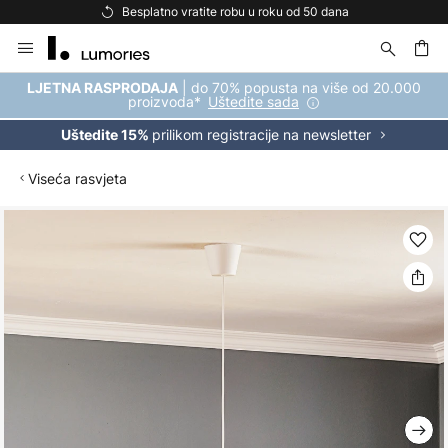
Besplatno vratite robu u roku od 50 dana
Skip
to
Content
| do 70% popusta na više od 20.000
LJETNA RASPRODAJA
proizvoda*
Uštedite sada
prilikom registracije na newsletter
Uštedite 15%
Viseća rasvjeta
Skip
to
the
end
of
the
images
gallery