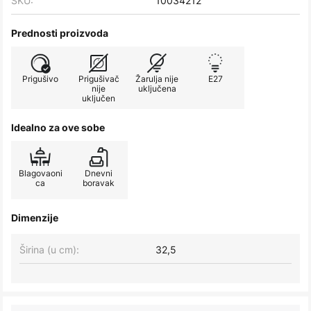
SKU:
10034212
Prednosti proizvoda
Prigušivo
Prigušivač
Žarulja nije
E27
nije
uključena
uključen
Idealno za ove sobe
Blagovaoni
Dnevni
ca
boravak
Dimenzije
Širina (u cm):
32,5