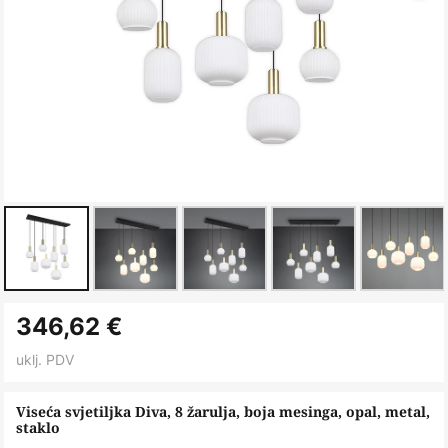
Skip
346,62 €
to
the
uklj. PDV
beginning
of
Viseća svjetiljka Diva, 8 žarulja, boja mesinga, opal, metal,
staklo
the