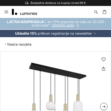
Besplatna dostava za kupnju iznad 69 €
Skip
to
Content
| do 70% popusta na više od 20.000
LJETNA RASPRODAJA
proizvoda*
Uštedite sada
prilikom registracije na newsletter
Uštedite 15%
Viseća rasvjeta
Skip
to
the
end
of
the
images
gallery