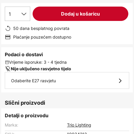
images
gallery
1
Dodaj u košaricu
50 dana besplatnog povrata
Plaćanje pouzećem dostupno
Podaci o dostavi
Vrijeme isporuke: 3 - 4 tjedna
Nije uključeno rasvjetno tijelo
Odaberite E27 rasvjetu
Slični proizvodi
Detalji o proizvodu
Marka:
Trio Lighting