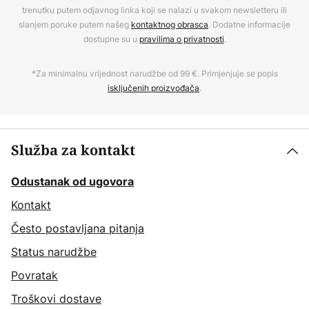
trenutku putem odjavnog linka koji se nalazi u svakom newsletteru ili
slanjem poruke putem našeg
kontaktnog obrasca
. Dodatne informacije
dostupne su u
pravilima o privatnosti
.
*Za minimalnu vrijednost narudžbe od 99 €. Primjenjuje se popis
isključenih proizvođača
.
Služba za kontakt
Odustanak od ugovora
Kontakt
Često postavljana pitanja
Status narudžbe
Povratak
Troškovi dostave