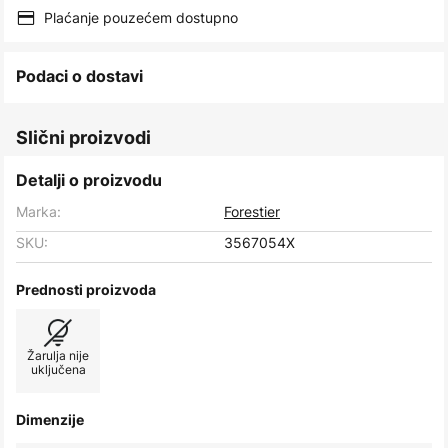
images
Plaćanje pouzećem dostupno
gallery
Podaci o dostavi
Slični proizvodi
Detalji o proizvodu
Marka:
Forestier
SKU:
3567054X
Prednosti proizvoda
Žarulja nije
uključena
Dimenzije