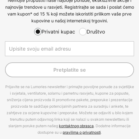
Nemojte propustiti naše najbolje ponude, ekskluzivne akcije i
najnovije trendove u rasvjeti. Registrirajte se sada i poslat ćemo
vam kupon* od 15 % koji možete iskoristiti prilikom vaše prve
kupovine u našoj internetskoj trgovini.
Privatni kupac
Društvo
Pretplatite se
Prijavite se na Lumories newsletter i primajte povoljne ponude za svjetiljke
i svjetala, ventilatore, solarnu i pametnu rasvjetu, kupone za popuste,
sniženja cijena proizvoda ili promotivne pakete, preporuke i prezentacije
proizvoda te sadržaje potencijalnih partnera za suradnju i ankete, te
zahtjeve za ocjene kupovine i preporuke. Možete se odjaviti u bilo kojem
trenutku putem odjavnog linka koji se nalazi u svakom newsletteru ili
slanjem poruke putem našeg
kontaktnog obrasca
. Dodatne informacije
dostupne su u
pravilima o privatnosti
.