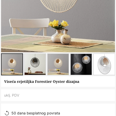
Skip
Viseća svjetiljka Forestier Oyster dizajna
to
the
uklj. PDV
beginning
of
the
50 dana besplatnog povrata