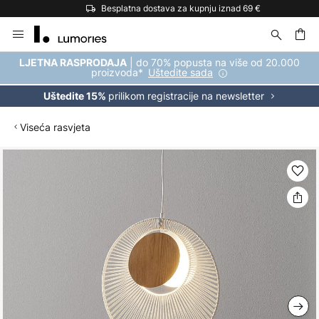
Besplatna dostava za kupnju iznad 69 €
Skip
to
Content
| do 70% popusta na više od 20.000
LJETNA RASPRODAJA
proizvoda*
Uštedite sada
prilikom registracije na newsletter
Uštedite 15%
Viseća rasvjeta
Skip
to
the
end
of
the
images
gallery