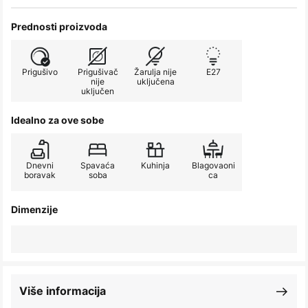
Prednosti proizvoda
Prigušivo
Prigušivač
Žarulja nije
E27
nije
uključena
uključen
Idealno za ove sobe
Dnevni
Spavaća
Kuhinja
Blagovaoni
boravak
soba
ca
Dimenzije
Više informacija