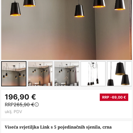
Skip
196,90 €
to
RRP -69,00 €
RRP
265,90 €
the
uklj. PDV
beginning
of
Viseća svjetiljka Link s 5 pojedinačnih sjenila, crna
the