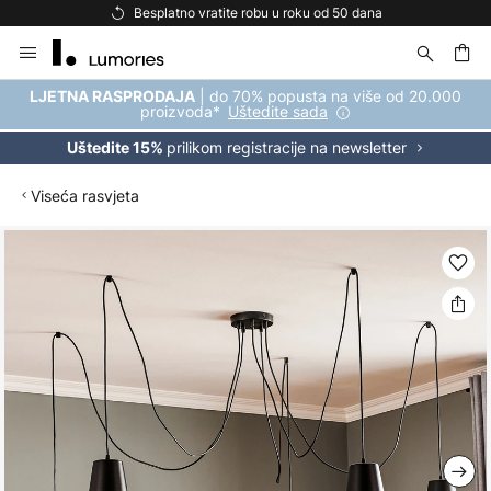
Besplatno vratite robu u roku od 50 dana
Skip
to
Content
| do 70% popusta na više od 20.000
LJETNA RASPRODAJA
proizvoda*
Uštedite sada
prilikom registracije na newsletter
Uštedite 15%
Viseća rasvjeta
Skip
to
the
end
of
the
images
gallery