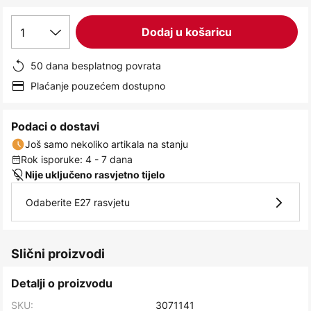
images
gallery
1
Dodaj u košaricu
50 dana besplatnog povrata
Plaćanje pouzećem dostupno
Podaci o dostavi
Još samo nekoliko artikala na stanju
Rok isporuke: 4 - 7 dana
Nije uključeno rasvjetno tijelo
Odaberite E27 rasvjetu
Slični proizvodi
Detalji o proizvodu
SKU:
3071141