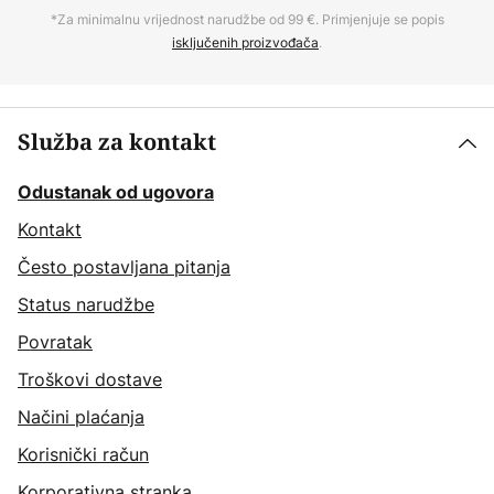
*Za minimalnu vrijednost narudžbe od 99 €. Primjenjuje se popis
isključenih proizvođača
.
Služba za kontakt
Odustanak od ugovora
Kontakt
Često postavljana pitanja
Status narudžbe
Povratak
Troškovi dostave
Načini plaćanja
Korisnički račun
Korporativna stranka