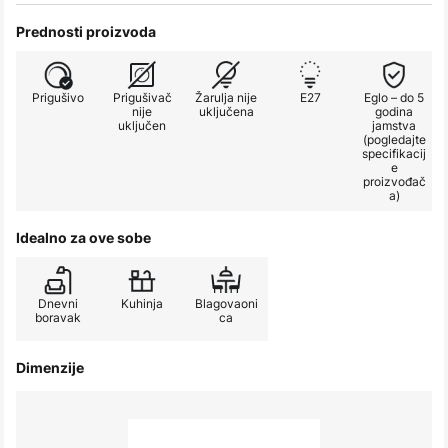
Prednosti proizvoda
Prigušivo
Prigušivač
Žarulja nije
E27
Eglo – do 5
nije
uključena
godina
uključen
jamstva
(pogledajte
specifikacij
e
proizvođač
a)
Idealno za ove sobe
Dnevni
Kuhinja
Blagovaoni
boravak
ca
Dimenzije