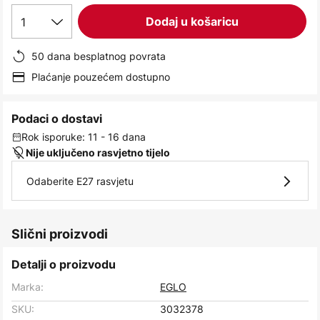
images
1
Dodaj u košaricu
gallery
50 dana besplatnog povrata
Plaćanje pouzećem dostupno
Podaci o dostavi
Rok isporuke: 11 - 16 dana
Nije uključeno rasvjetno tijelo
Odaberite E27 rasvjetu
Slični proizvodi
Detalji o proizvodu
Marka:
EGLO
SKU:
3032378