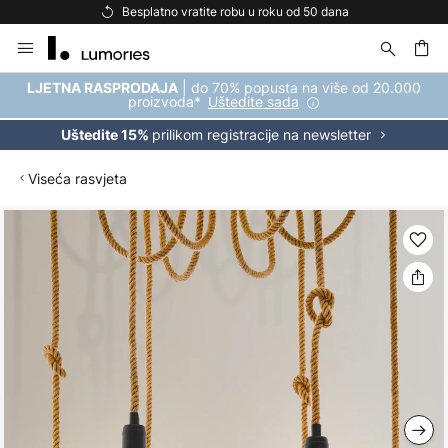
Besplatno vratite robu u roku od 50 dana
Skip
to
Content
| do 70% popusta na više od 20.000
LJETNA RASPRODAJA
proizvoda*
Uštedite sada
prilikom registracije na newsletter
Uštedite 15%
Viseća rasvjeta
Skip
to
the
end
of
the
images
gallery