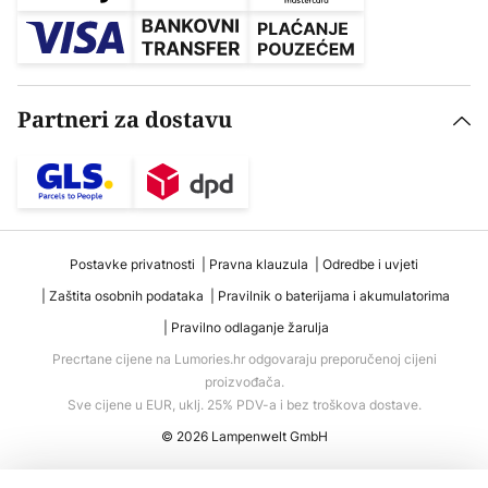
Partneri za dostavu
Postavke privatnosti
Pravna klauzula
Odredbe i uvjeti
Zaštita osobnih podataka
Pravilnik o baterijama i akumulatorima
Pravilno odlaganje žarulja
Precrtane cijene na Lumories.hr odgovaraju preporučenoj cijeni
proizvođača.
Sve cijene u EUR, uklj. 25% PDV-a i bez troškova dostave.
© 2026 Lampenwelt GmbH