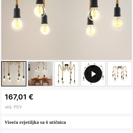
Skip
167,01 €
to
the
uklj. PDV
beginning
of
Viseća svjetiljka sa 6 utičnica
the