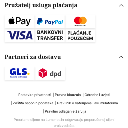
Pružatelj usluga plaćanja
Partneri za dostavu
Postavke privatnosti
Pravna klauzula
Odredbe i uvjeti
Zaštita osobnih podataka
Pravilnik o baterijama i akumulatorima
Pravilno odlaganje žarulja
Precrtane cijene na Lumories.hr odgovaraju preporučenoj cijeni
proizvođača.