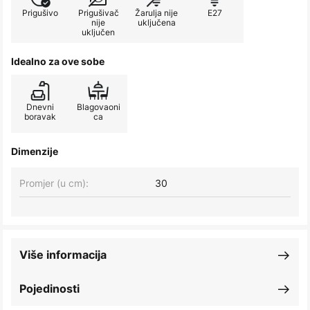
Prigušivo
Prigušivač
Žarulja nije
E27
nije
uključena
uključen
Idealno za ove sobe
Dnevni
Blagovaoni
boravak
ca
Dimenzije
Promjer (u cm):
30
Više informacija
Pojedinosti