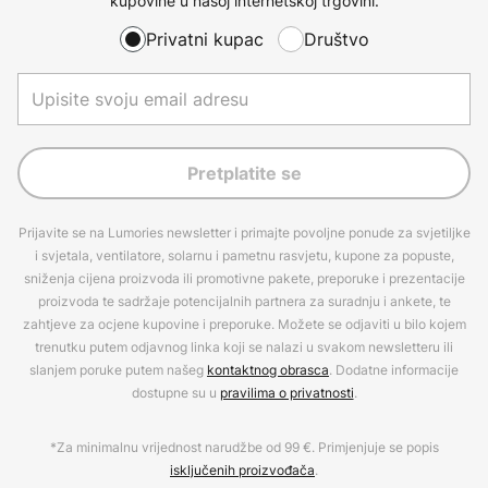
kupovine u našoj internetskoj trgovini.
Privatni kupac
Društvo
Pretplatite se
Prijavite se na Lumories newsletter i primajte povoljne ponude za svjetiljke
i svjetala, ventilatore, solarnu i pametnu rasvjetu, kupone za popuste,
sniženja cijena proizvoda ili promotivne pakete, preporuke i prezentacije
proizvoda te sadržaje potencijalnih partnera za suradnju i ankete, te
zahtjeve za ocjene kupovine i preporuke. Možete se odjaviti u bilo kojem
trenutku putem odjavnog linka koji se nalazi u svakom newsletteru ili
slanjem poruke putem našeg
kontaktnog obrasca
. Dodatne informacije
dostupne su u
pravilima o privatnosti
.
*Za minimalnu vrijednost narudžbe od 99 €. Primjenjuje se popis
isključenih proizvođača
.