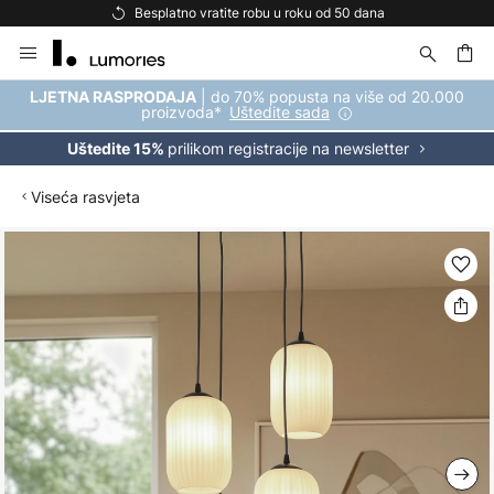
Besplatno vratite robu u roku od 50 dana
Skip
to
Content
| do 70% popusta na više od 20.000
LJETNA RASPRODAJA
proizvoda*
Uštedite sada
prilikom registracije na newsletter
Uštedite 15%
Viseća rasvjeta
Skip
to
the
end
of
the
images
gallery