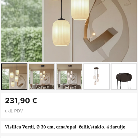
Skip
231,90 €
to
the
uklj. PDV
beginning
of
Visilica Verdi, Ø 30 cm, crna/opal, čelik/staklo, 4 žarulje.
the