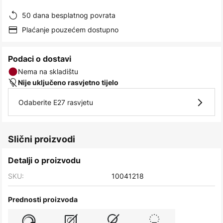
images
50 dana besplatnog povrata
gallery
Plaćanje pouzećem dostupno
Podaci o dostavi
Nema na skladištu
Nije uključeno rasvjetno tijelo
Odaberite E27 rasvjetu
Slični proizvodi
Detalji o proizvodu
SKU:
10041218
Prednosti proizvoda