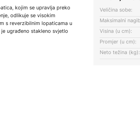
atica, kojim se upravlja preko
Veličina sobe:
nje, odlikuje se visokim
Maksimalni nagib
m s reverzibilnim lopaticama u
i je ugrađeno stakleno svjetlo
Visina (u cm):
ostoriju.
Promjer (u cm):
Neto težina (kg):
avljati i preko zidnog prekidača
ajući elementi dostupni su kao
e po potrebi može mijenjati s lijeve
 koristi se zimi za ravnomjernu
i troškovi grijanja bili niski.