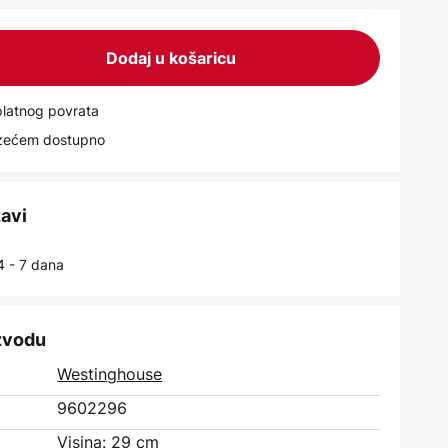
Dodaj u košaricu
latnog povrata
uzećem dostupno
tavi
4 - 7 dana
izvodu
Westinghouse
9602296
Visina: 29 cm