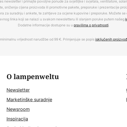
es newsletter i primajte povoljne ponude za svjetiljke i svjetala, ventilatore, sola
, sniženja cijena proizvoda ili promotivne pakete, preporuke i prezentacije pro
era za suradnju i ankete, te zahtjeve za ocjene kupovine i preporuke. Možete se o
avnog linka koji se nalazi u svakom newsletteru ili slanjem poruke putem našeg
k
Dodatne informacije dostupne su u
pravilima o privatnosti
.
minimalnu vrijednost narudžbe od 99 €. Primjenjuje se popis
isključenih proizvo
O lampenweltu
Newsletter
Marketinške suradnje
Newsroom
Inspiracija