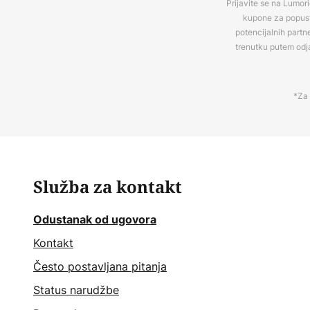
Prijavite se na Lumori
kupone za popuste
potencijalnih partn
trenutku putem odj
*Za 
Služba za kontakt
Odustanak od ugovora
Kontakt
Često postavljana pitanja
Status narudžbe