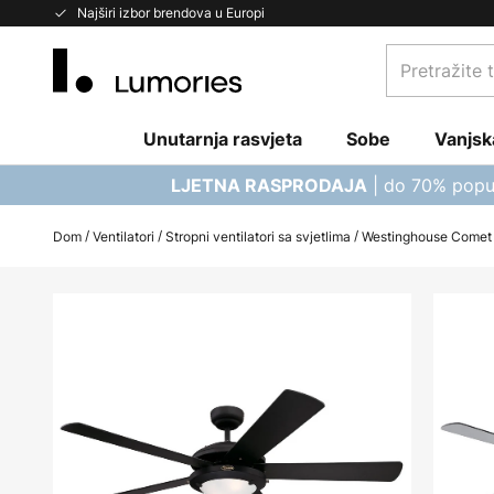
Skip
Najširi izbor brendova u Europi
to
Pretražite
Content
trgovinu...
Unutarnja rasvjeta
Sobe
Vanjsk
| do 70% popu
LJETNA RASPRODAJA
Dom
Ventilatori
Stropni ventilatori sa svjetlima
Westinghouse Comet l
Skip
to
the
end
of
the
images