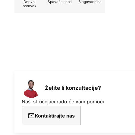
Dnevni
Spavaća soba
Blagovaonica
boravak
- Može se montirati sa ili bez str
- Protok zraka: 166 m³/min
Tehnički podaci
Performanse po brzini:
- 33 W pri 80 okretaja u minuti
- 40 W pri 130 okretaja u minuti
Želite li konzultacije?
- 58 W pri 170 o/min
Naši stručnjaci rado će vam pomoći
Kontaktirajte nas