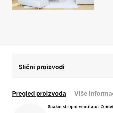
Skip
to
the
beginning
of
the
images
gallery
Slični proizvodi
Pregled proizvoda
Više informa
Snažni stropni ventilator Comet