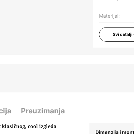
Materijal:
Svi detalj
cija
Preuzimanja
 klasičnog, cool izgleda
Dimenzija i mon