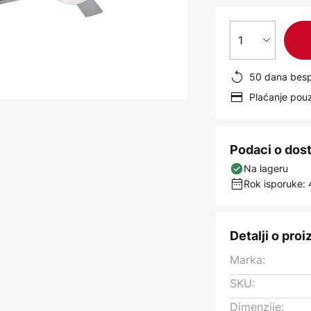
1
50 dana besp
Plaćanje po
Podaci o dos
Na lageru
Rok isporuke: 
Detalji o pro
Marka:
SKU:
Dimenzije: