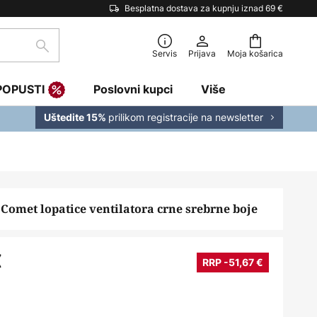
Besplatna dostava za kupnju iznad 69 €
traži
Servis
Prijava
Moja košarica
POPUSTI
Poslovni kupci
Više
prilikom registracije na newsletter
Uštedite 15%
Comet lopatice ventilatora crne srebrne boje
€
RRP -51,67 €