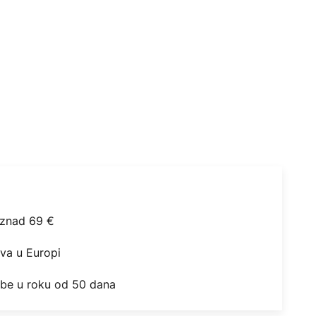
iznad 69 €
ova u Europi
obe u roku od 50 dana