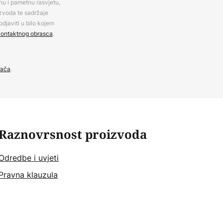
rnu i pametnu rasvjetu,
izvoda te sadržaje
djaviti u bilo kojem
ontaktnog obrasca
.
đača
.
Raznovrsnost proizvoda
Odredbe i uvjeti
Pravna klauzula