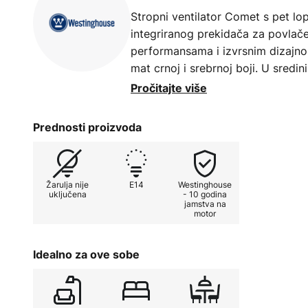
Stropni ventilator Comet s pet lop
integriranog prekidača za povlače
performansama i izvrsnim dizajno
mat crnoj i srebrnoj boji. U sredin
kako bi Comet mogao osvijetliti pr
Pročitajte više
Po želji, ventilatorom se može upr
Prednosti proizvoda
ili daljinskog upravljača. Odgovar
dodaci.
Žarulja nije
E14
Westinghouse
Značajke
uključena
- 10 godina
jamstva na
motor
Može se koristiti ljeti i zimi jer s
na desnu stranu. Osvježivač zraka
Idealno za ove sobe
raspodjelu zraka u prostoriji kako b
- 3 brzine i tri snage podesive