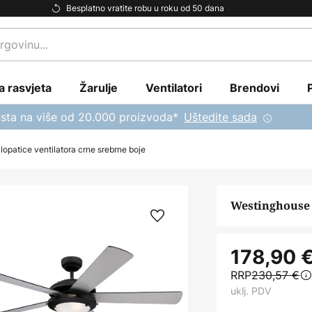
Besplatno vratite robu u roku od 50 dana
a rasvjeta
Žarulje
Ventilatori
Brendovi
sta na više od 20.000 proizvoda*
Uštedite sada
opatice ventilatora crne srebrne boje
Westinghouse 
178,90 
RRP
230,57 €
uklj. PDV