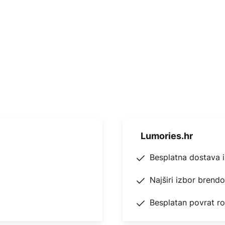
opne šipke
Lumories.hr
Besplatna dostava 
Najširi izbor brend
Besplatan povrat r