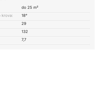
do 25 m²
 krova:
18°
29
132
7,7