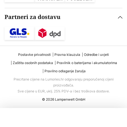
Partneri za dostavu
Postavke privatnosti
Pravna klauzula
Odredbe i uvjeti
Zaštita osobnih podataka
Pravilnik o baterijama i akumulatorima
Pravilno odlaganje žarulja
Precrtane cijene na Lumories.hr odgovaraju preporučenoj cijeni
proizvođača.
Sve cijene u EUR, uklj. 25% PDV-a i bez troškova dostave.
© 2026 Lampenwelt GmbH
Dodaj u košaricu