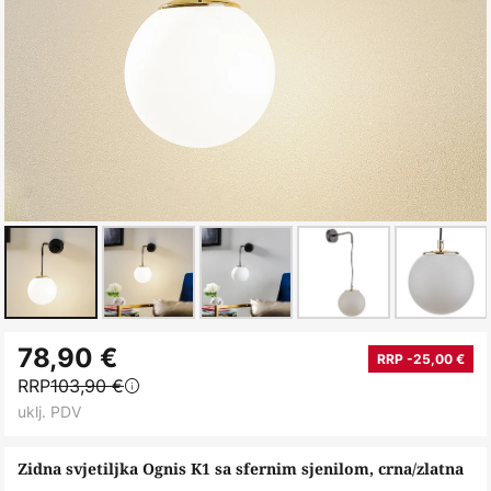
Skip
78,90 €
to
RRP -25,00 €
RRP
103,90 €
the
uklj. PDV
beginning
of
Zidna svjetiljka Ognis K1 sa sfernim sjenilom, crna/zlatna
the