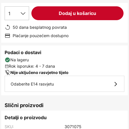
images
gallery
1
Dodaj u košaricu
50 dana besplatnog povrata
Plaćanje pouzećem dostupno
Podaci o dostavi
Na lageru
Rok isporuke: 4 - 7 dana
Nije uključeno rasvjetno tijelo
Odaberite E14 rasvjetu
Slični proizvodi
Detalji o proizvodu
SKU:
3071075