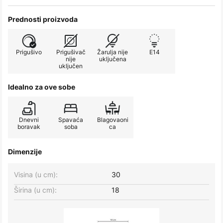
Prednosti proizvoda
Prigušivo
Prigušivač
Žarulja nije
E14
nije
uključena
uključen
Idealno za ove sobe
Dnevni
Spavaća
Blagovaoni
boravak
soba
ca
Dimenzije
Visina (u cm):
30
Širina (u cm):
18