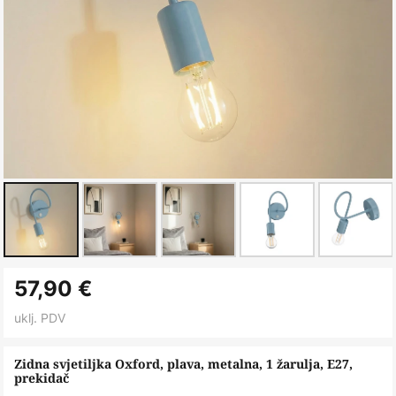
Skip
57,90 €
to
the
uklj. PDV
beginning
of
Zidna svjetiljka Oxford, plava, metalna, 1 žarulja, E27,
prekidač
the