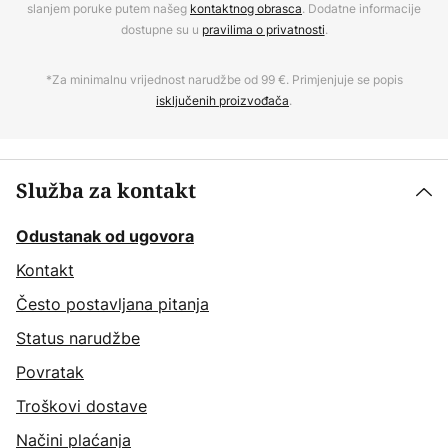
slanjem poruke putem našeg
kontaktnog obrasca
. Dodatne informacije
dostupne su u
pravilima o privatnosti
.
*Za minimalnu vrijednost narudžbe od 99 €. Primjenjuje se popis
isključenih proizvođača
.
Služba za kontakt
Odustanak od ugovora
Kontakt
Često postavljana pitanja
Status narudžbe
Povratak
Troškovi dostave
Načini plaćanja