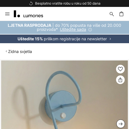
Besplatno vratite robu u roku od 50 dana
Skip
to
Content
| do 70% popusta na više od 20.000
LJETNA RASPRODAJA
proizvoda*
Uštedite sada
prilikom registracije na newsletter
Uštedite 15%
Zidna svjetla
Skip
to
the
end
of
the
images
gallery