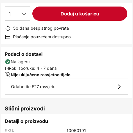
images
gallery
1
Dodaj u košaricu
50 dana besplatnog povrata
Plaćanje pouzećem dostupno
Podaci o dostavi
Na lageru
Rok isporuke: 4 - 7 dana
Nije uključeno rasvjetno tijelo
Odaberite E27 rasvjetu
Slični proizvodi
Detalji o proizvodu
SKU:
10050191