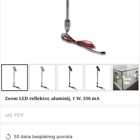
Skip
Zoom LED reflektor, aluminij, 1 W, 350 mA
to
the
uklj. PDV
beginning
of
the
50 dana besplatnog povrata