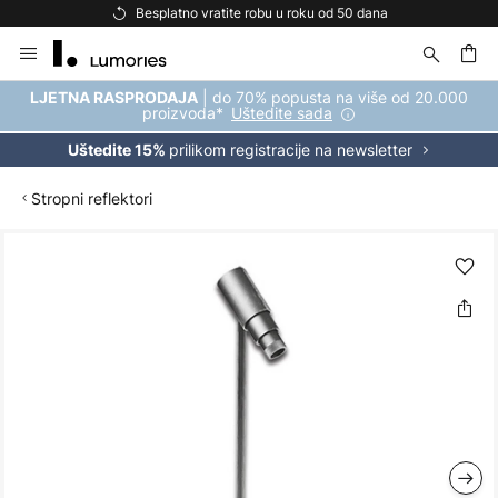
Besplatno vratite robu u roku od 50 dana
Skip
to
Content
| do 70% popusta na više od 20.000
LJETNA RASPRODAJA
proizvoda*
Uštedite sada
prilikom registracije na newsletter
Uštedite 15%
Stropni reflektori
Skip
to
the
end
of
the
images
gallery