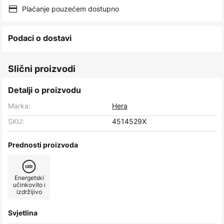
images
Plaćanje pouzećem dostupno
gallery
Podaci o dostavi
Slični proizvodi
Detalji o proizvodu
Marka:
Hera
SKU:
4514529X
Prednosti proizvoda
Energetski
učinkovito i
izdržljivo
Svjetlina