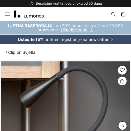
Besplatno vratite robu u roku od 50 dana
Skip
to
Content
| do 70% popusta na više od 20.000
LJETNA RASPRODAJA
proizvoda*
Uštedite sada
prilikom registracije na newsletter
Uštedite 15%
Clip on Svjetla
Skip
to
the
end
of
the
images
gallery