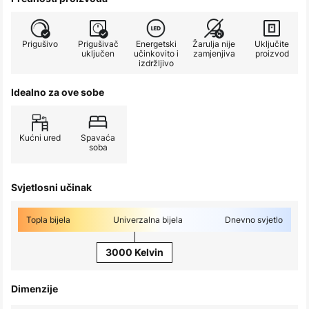
Prigušivo
Prigušivač
Energetski
Žarulja nije
Uključite
uključen
učinkovito i
zamjenjiva
proizvod
izdržljivo
Idealno za ove sobe
Kućni ured
Spavaća
soba
Svjetlosni učinak
Topla bijela
Univerzalna bijela
Dnevno svjetlo
3000 Kelvin
Dimenzije