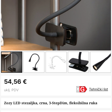
Skip
54,56 €
to
the
Tehnički list
uklj. PDV
beginning
of
Zozy LED stezaljka, crna, 3-StepDim, fleksibilna ruka
the