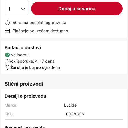
images
1
Dodaj u košaricu
gallery
50 dana besplatnog povrata
Plaćanje pouzećem dostupno
Podaci o dostavi
Na lageru
Rok isporuke: 4 - 7 dana
ugrađena
Žarulja je trajno
Slični proizvodi
Detalji o proizvodu
Marka:
Lucide
SKU:
10038806
Prednosti proizvoda