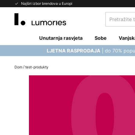
Skip
Najširi izbor brendova u Europi
to
Pretražite
Content
trgovinu...
Unutarnja rasvjeta
Sobe
Vanjsk
| do 70% popu
LJETNA RASPRODAJA
Dom
test-produkty