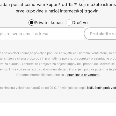
 sada i poslat ćemo vam kupon* od 15 % koji možete iskorist
prve kupovine u našoj internetskoj trgovini.
Privatni kupac
Društvo
Pretplatite s
es newsletter i primajte povoljne ponude za svjetiljke i svjetala, ventilatore, sola
, sniženja cijena proizvoda ili promotivne pakete, preporuke i prezentacije pro
era za suradnju i ankete, te zahtjeve za ocjene kupovine i preporuke. Možete se o
avnog linka koji se nalazi u svakom newsletteru ili slanjem poruke putem našeg
k
Dodatne informacije dostupne su u
pravilima o privatnosti
.
minimalnu vrijednost narudžbe od 99 €. Primjenjuje se popis
isključenih proizvo