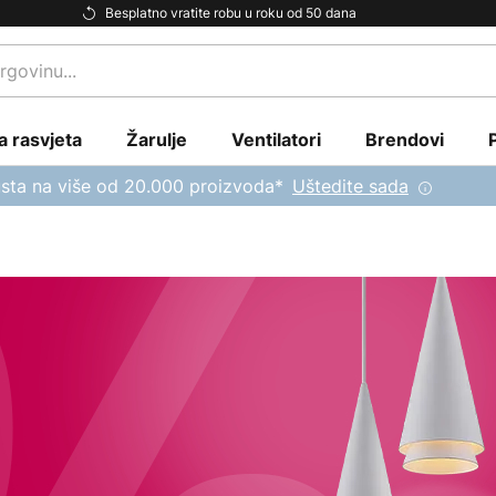
Besplatno vratite robu u roku od 50 dana
a rasvjeta
Žarulje
Ventilatori
Brendovi
sta na više od 20.000 proizvoda*
Uštedite sada