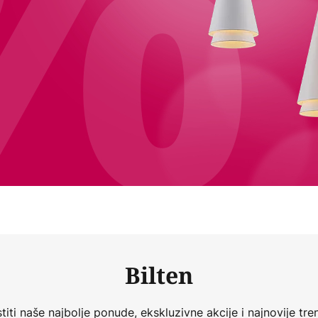
Bilten
iti naše najbolje ponude, ekskluzivne akcije i najnovije tren