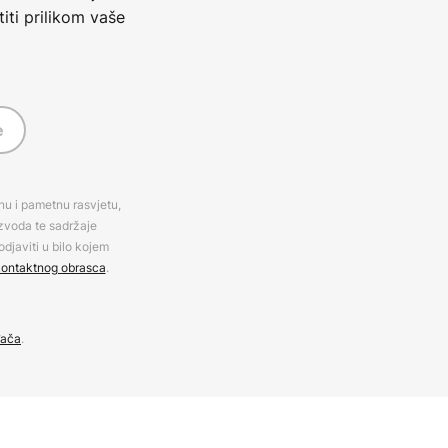
iti prilikom vaše
e
rnu i pametnu rasvjetu,
izvoda te sadržaje
djaviti u bilo kojem
ontaktnog obrasca
.
đača
.