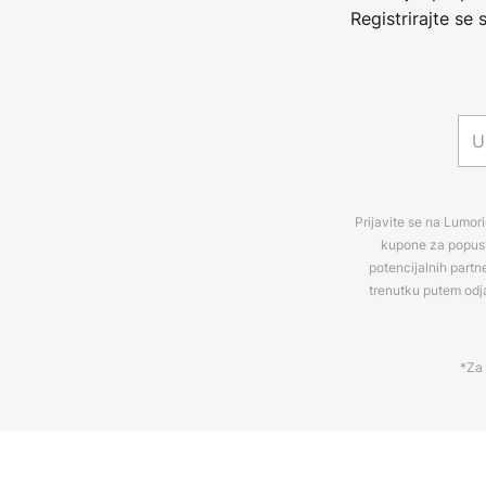
Registrirajte se
Prijavite se na Lumori
kupone za popuste
potencijalnih partn
trenutku putem odj
*Za 