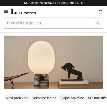
Besplatna dostava za kupnju iznad 69 €
Skip
to
Pretražite
Content
traži
trgovinu...
Novi proizvodi
Tekstilne lampe
Sjajne površine
Minimalističk