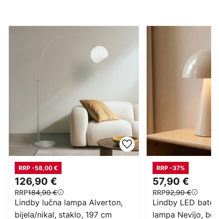
RRP -58,00 €
RRP -37%
126,90 €
57,90 €
RRP
184,90 €
RRP
92,90 €
Lindby lučna lampa Alverton,
Lindby LED bateri
bijela/nikal, staklo, 197 cm
lampa Nevijo, be