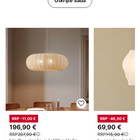
Otkrijte sada
RRP -11,00 €
RRP -46,00 €
196,90 €
69,90 €
RRP
207,90 €
RRP
115,90 €