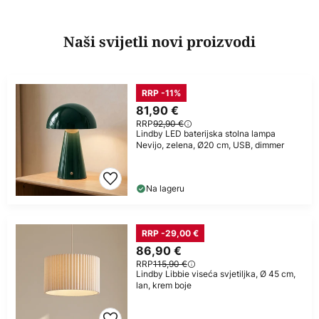
Naši svijetli novi proizvodi
RRP -11%
81,90 €
RRP
92,90 €
Lindby LED baterijska stolna lampa
Nevijo, zelena, Ø20 cm, USB, dimmer
Na lageru
RRP -29,00 €
86,90 €
RRP
115,90 €
Lindby Libbie viseća svjetiljka, Ø 45 cm,
lan, krem boje