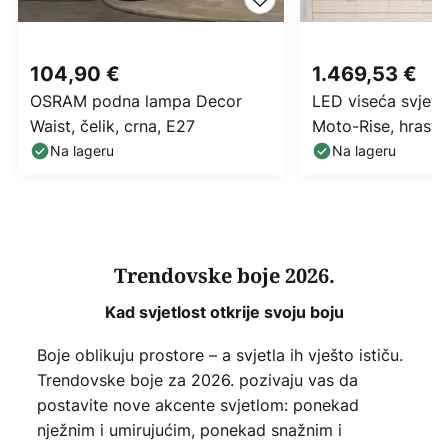
104,90 €
1.469,53 €
OSRAM podna lampa Decor
LED viseća svjeti
Waist, čelik, crna, E27
Moto-Rise, hrast/c
aluminij, CCT
Na lageru
Na lageru
Trendovske boje 2026.
Kad svjetlost otkrije svoju boju
Boje oblikuju prostore – a svjetla ih vješto ističu.
Trendovske boje za 2026. pozivaju vas da
postavite nove akcente svjetlom: ponekad
nježnim i umirujućim, ponekad snažnim i