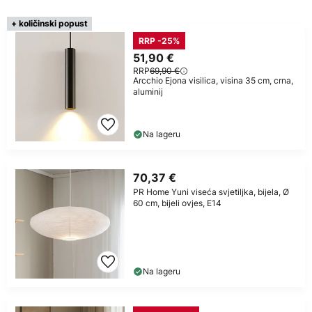
+ količinski popust
RRP -25%
51,90 €
RRP
69,90 €
Arcchio Ejona visilica, visina 35 cm, crna,
aluminij
Na lageru
70,37 €
PR Home Yuni viseća svjetiljka, bijela, Ø
60 cm, bijeli ovjes, E14
Na lageru