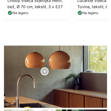
Lindby viseća svjetiljka Helin,
Lucande viseća svj
bež, Ø 70 cm, tekstil, 3 x E27
Tovina, tekstil, b
Na lageru
Na lageru