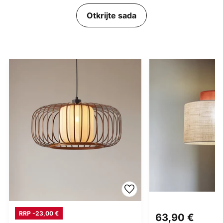
Otkrijte sada
RRP -23,00 €
63,90 €