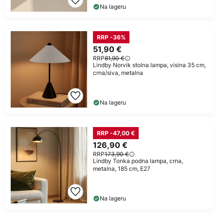
Na lageru
RRP -36%
51,90 €
RRP
81,90 €
Lindby Norvik stolna lampa, visina 35 cm,
crna/siva, metalna
Na lageru
RRP -47,00 €
126,90 €
RRP
173,90 €
Lindby Tonka podna lampa, crna,
metalna, 185 cm, E27
Na lageru