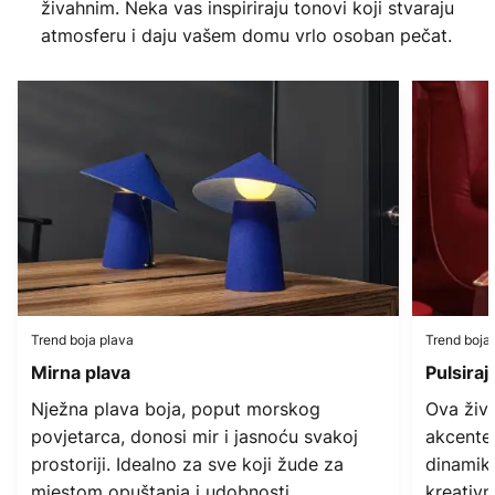
živahnim. Neka vas inspiriraju tonovi koji stvaraju
atmosferu i daju vašem domu vrlo osoban pečat.
Trend boja plava
Trend boja
Mirna plava
Pulsira
Nježna plava boja, poput morskog
Ova živ
povjetarca, donosi mir i jasnoću svakoj
akcente
prostoriji. Idealno za sve koji žude za
dinamiku
mjestom opuštanja i udobnosti.
kreativn