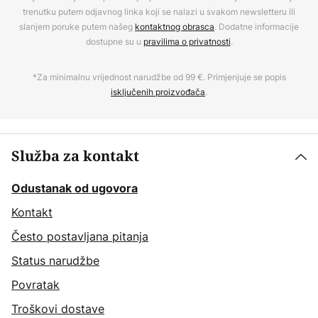
trenutku putem odjavnog linka koji se nalazi u svakom newsletteru ili
slanjem poruke putem našeg
kontaktnog obrasca
. Dodatne informacije
dostupne su u
pravilima o privatnosti
.
*Za minimalnu vrijednost narudžbe od 99 €. Primjenjuje se popis
isključenih proizvođača
.
Služba za kontakt
Odustanak od ugovora
Kontakt
Često postavljana pitanja
Status narudžbe
Povratak
Troškovi dostave