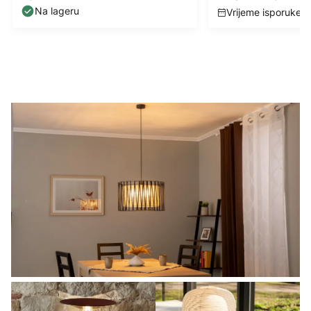
USB, dimmer
Na lageru
Vrijeme isporuke: 5