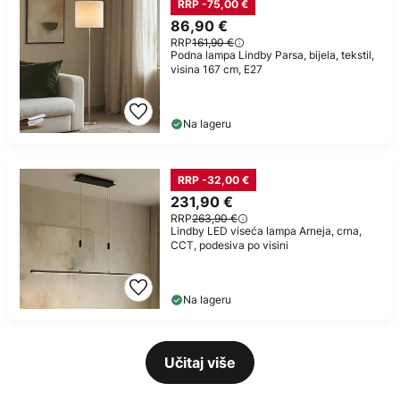
RRP -75,00 €
86,90 €
RRP
161,90 €
Podna lampa Lindby Parsa, bijela, tekstil,
visina 167 cm, E27
Na lageru
RRP -32,00 €
231,90 €
RRP
263,90 €
Lindby LED viseća lampa Arneja, crna,
CCT, podesiva po visini
Na lageru
Učitaj više