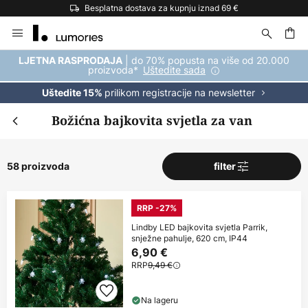
Besplatna dostava za kupnju iznad 69 €
Skip
to
Content
| do 70% popusta na više od 20.000
LJETNA RASPRODAJA
proizvoda*
Uštedite sada
prilikom registracije na newsletter
Uštedite 15%
Božićna bajkovita svjetla za van
58 proizvoda
filter
RRP -27%
Lindby LED bajkovita svjetla Parrik,
snježne pahulje, 620 cm, IP44
6,90 €
RRP
9,49 €
Na lageru