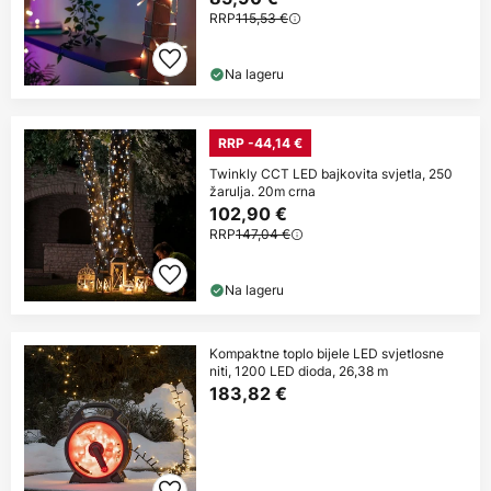
RRP
115,53 €
Na lageru
RRP -44,14 €
Twinkly CCT LED bajkovita svjetla, 250
žarulja. 20m crna
102,90 €
RRP
147,04 €
Na lageru
Kompaktne toplo bijele LED svjetlosne
niti, 1200 LED dioda, 26,38 m
183,82 €