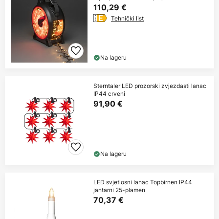
110,29 €
Tehnički list
Na lageru
Sterntaler LED prozorski zvjezdasti lanac
IP44 crveni
91,90 €
Na lageru
LED svjetlosni lanac Topbirnen IP44
jantarni 25-plamen
70,37 €