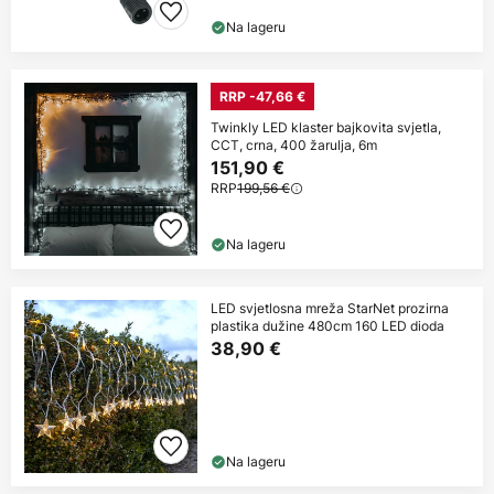
Na lageru
RRP -47,66 €
Twinkly LED klaster bajkovita svjetla,
CCT, crna, 400 žarulja, 6m
151,90 €
RRP
199,56 €
Na lageru
LED svjetlosna mreža StarNet prozirna
plastika dužine 480cm 160 LED dioda
38,90 €
Na lageru