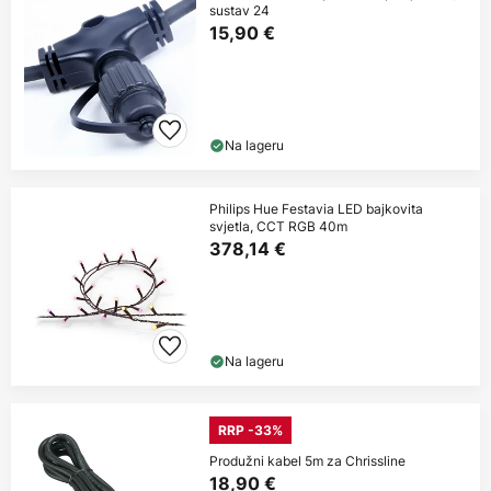
sustav 24
15,90 €
Na lageru
Philips Hue Festavia LED bajkovita
svjetla, CCT RGB 40m
378,14 €
Na lageru
RRP -33%
Produžni kabel 5m za Chrissline
18,90 €