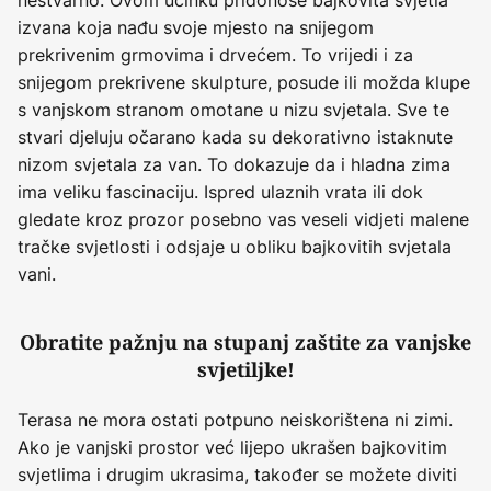
izvana koja nađu svoje mjesto na snijegom
prekrivenim grmovima i drvećem. To vrijedi i za
snijegom prekrivene skulpture, posude ili možda klupe
s vanjskom stranom omotane u nizu svjetala. Sve te
stvari djeluju očarano kada su dekorativno istaknute
nizom svjetala za van. To dokazuje da i hladna zima
ima veliku fascinaciju. Ispred ulaznih vrata ili dok
gledate kroz prozor posebno vas veseli vidjeti malene
tračke svjetlosti i odsjaje u obliku bajkovitih svjetala
vani.
Obratite pažnju na stupanj zaštite za vanjske
svjetiljke!
Terasa ne mora ostati potpuno neiskorištena ni zimi.
Ako je vanjski prostor već lijepo ukrašen bajkovitim
svjetlima i drugim ukrasima, također se možete diviti