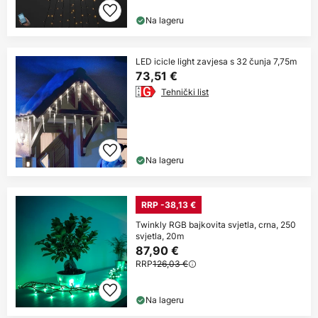
Na lageru
LED icicle light zavjesa s 32 čunja 7,75m
73,51 €
Tehnički list
Na lageru
RRP -38,13 €
Twinkly RGB bajkovita svjetla, crna, 250
svjetla, 20m
87,90 €
RRP
126,03 €
Na lageru