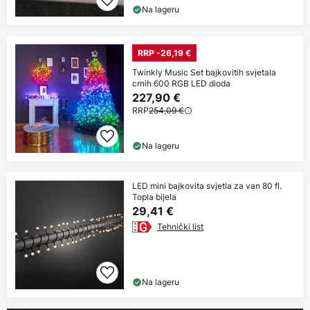
Na lageru
RRP -26,19 €
Twinkly Music Set bajkovitih svjetala
crnih 600 RGB LED dioda
227,90 €
RRP
254,09 €
Na lageru
LED mini bajkovita svjetla za van 80 fl.
Topla bijela
29,41 €
Tehnički list
Na lageru