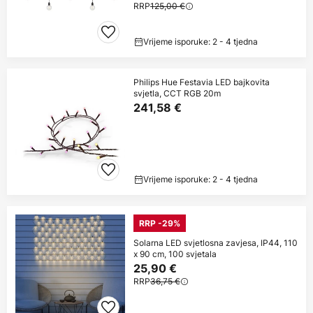
RRP
125,00 €
Vrijeme isporuke: 2 - 4 tjedna
Philips Hue Festavia LED bajkovita
svjetla, CCT RGB 20m
241,58 €
Vrijeme isporuke: 2 - 4 tjedna
RRP -29%
Solarna LED svjetlosna zavjesa, IP44, 110
x 90 cm, 100 svjetala
25,90 €
RRP
36,75 €