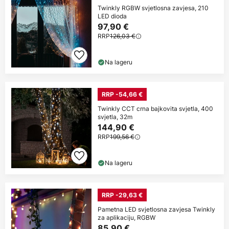
Twinkly RGBW svjetlosna zavjesa, 210
LED dioda
97,90 €
RRP
126,03 €
Na lageru
RRP -54,66 €
Twinkly CCT crna bajkovita svjetla, 400
svjetla, 32m
144,90 €
RRP
199,56 €
Na lageru
RRP -29,63 €
Pametna LED svjetlosna zavjesa Twinkly
za aplikaciju, RGBW
85,90 €