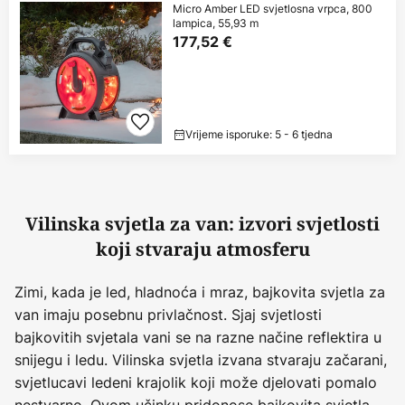
Micro Amber LED svjetlosna vrpca, 800
lampica, 55,93 m
177,52 €
Vrijeme isporuke: 5 - 6 tjedna
Vilinska svjetla za van: izvori svjetlosti
koji stvaraju atmosferu
Zimi, kada je led, hladnoća i mraz, bajkovita svjetla za
van imaju posebnu privlačnost. Sjaj svjetlosti
bajkovitih svjetala vani se na razne načine reflektira u
snijegu i ledu. Vilinska svjetla izvana stvaraju začarani,
svjetlucavi ledeni krajolik koji može djelovati pomalo
nestvarno. Ovom učinku pridonose bajkovita svjetla