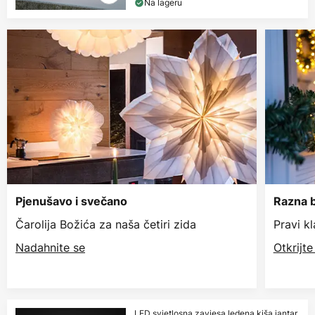
Na lageru
Pjenušavo i svečano
Razna b
Čarolija Božića za naša četiri zida
Pravi k
Nadahnite se
Otkrijt
LED svjetlosna zavjesa ledena kiša jantar