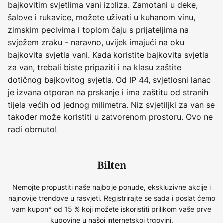
bajkovitim svjetlima vani izbliza. Zamotani u deke,
šalove i rukavice, možete uživati u kuhanom vinu,
zimskim pecivima i toplom čaju s prijateljima na
svježem zraku - naravno, uvijek imajući na oku
bajkovita svjetla vani. Kada koristite bajkovita svjetla
za van, trebali biste pripaziti i na klasu zaštite
dotičnog bajkovitog svjetla. Od IP 44, svjetlosni lanac
je izvana otporan na prskanje i ima zaštitu od stranih
tijela većih od jednog milimetra. Niz svjetiljki za van se
također može koristiti u zatvorenom prostoru. Ovo ne
radi obrnuto!
Bilten
Nemojte propustiti naše najbolje ponude, ekskluzivne akcije i
najnovije trendove u rasvjeti. Registrirajte se sada i poslat ćemo
vam kupon* od 15 % koji možete iskoristiti prilikom vaše prve
kupovine u našoj internetskoj trgovini.