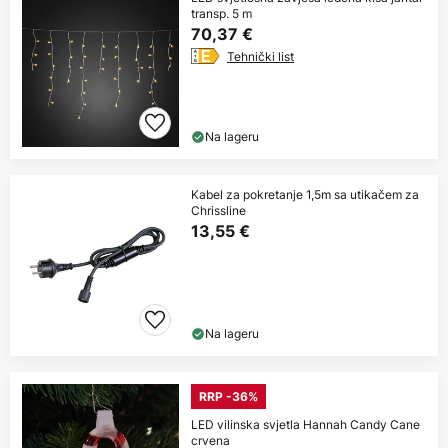
transp. 5 m
70,37 €
Tehnički list
Na lageru
Kabel za pokretanje 1,5m sa utikačem za
Chrissline
13,55 €
Na lageru
RRP -36%
LED vilinska svjetla Hannah Candy Cane
crvena