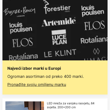
Najveći izbor marki u Europi
Ogroman asortiman od preko 400 marki.
Pronađite svoju omiljenu marku
LED mreža za vanjsku rasvjetu, 64
svjetla. 200x200 cm