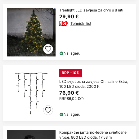
Treelight LED zavjesa za drvo s 8 niti
29,90 €
Tehnički list
Na lageru
RRP -10%
LED svjetlosna zavjesa Chrissline Extra,
100 LED dioda, 2300 K
76,90 €
RRP
86,02 €
Na lageru
Kompaktne jantarno-ledene svjetlosne
vrpce, 800 LED dioda, 17,58 m