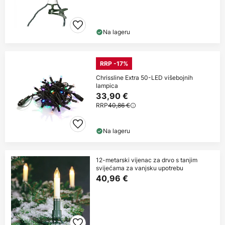
Na lageru
RRP -17%
Chrissline Extra 50-LED višebojnih
lampica
33,90 €
RRP
40,86 €
Na lageru
12-metarski vijenac za drvo s tanjim
svijećama za vanjsku upotrebu
40,96 €