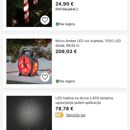
24,90 €
RRP
39,39 €
Na lageru
Micro Amber LED niz svjetala, 1000 LED
dioda, 69,93 m
209,03 €
Na lageru
LED haljina za drvce s 400 lampica,
upravljanje putem aplikacije
78,78 €
Tehnički list