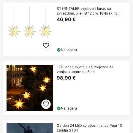
STERNTALER svjetlosni lanac sa
zvijezdom, bijeli Ø 12 cm, 18-kraki, 3
žarulje.
46,90 €
Na lageru
LED lanac svjetala s 9 zvijezda za
vanjsku upotrebu, žuta
98,90 €
Na lageru
Garden 24 LED svjetlosni lanac Pear 10
žarulja ST64