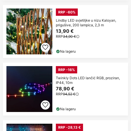
RRP -60%
Lindby LED svjetiljke u nizu Kaloyan,
prigušive, 200 lampica, 2,3 m
13,90 €
RRP
34,90 €
Na lageru
RRP -16%
Twinkly Dots LED lančić RGB, proziran,
IP44, 10m
78,90 €
RRP
94,52 €
Na lageru
RRP -28,13 €