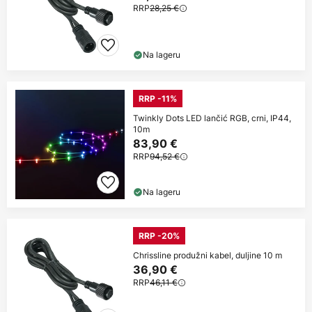
RRP
28,25 €
Na lageru
RRP -11%
Twinkly Dots LED lančić RGB, crni, IP44,
10m
83,90 €
RRP
94,52 €
Na lageru
RRP -20%
Chrissline produžni kabel, duljine 10 m
36,90 €
RRP
46,11 €