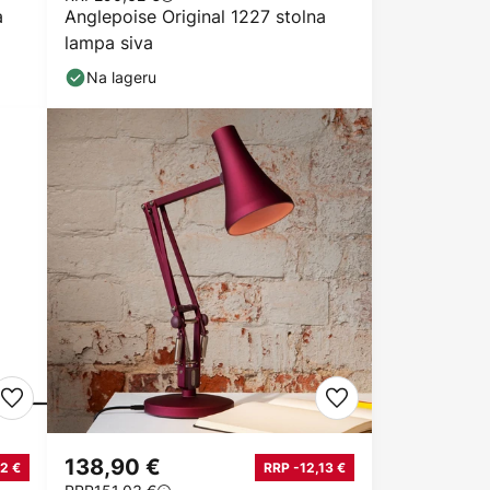
a
Anglepoise Original 1227 stolna
lampa siva
Na lageru
138,90 €
2 €
RRP -12,13 €