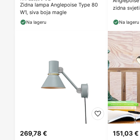
Anglepoise 
Zidna lampa Anglepoise Type 80
zidna svjeti
W1, siva boja magle
Na lageru
Na lageru
269,78 €
151,03 €