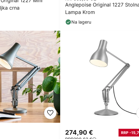
Original 1227 Mini
Anglepoise Original 1227 Stoln
ljka crna
Lampa Krom
Na lageru
274,90 €
RRP -15,7