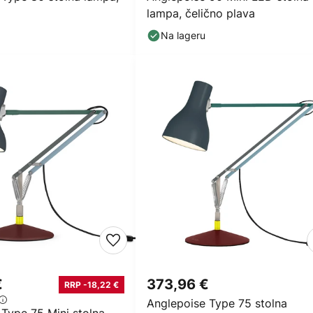
lampa, čelično plava
Na lageru
€
373,96 €
RRP -18,22 €
Anglepoise Type 75 stolna