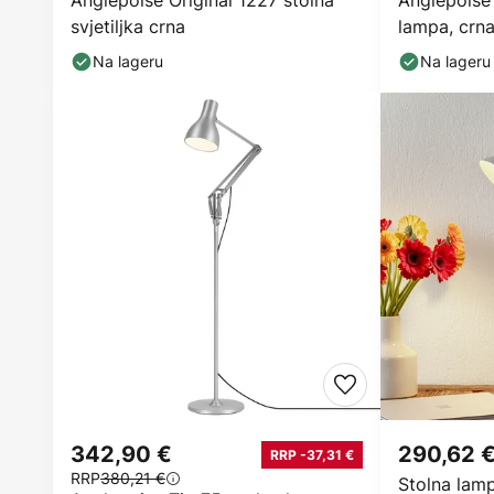
Anglepoise Original 1227 stolna
Anglepoise 
svjetiljka crna
lampa, crn
Na lageru
Na lageru
342,90 €
290,62 
RRP -37,31 €
RRP
380,21 €
Stolna lam