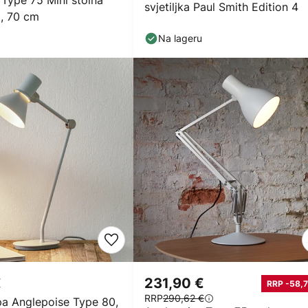
Type 75 Mini stolna
svjetiljka Paul Smith Edition 4
a, 70 cm
Na lageru
€
231,90 €
RRP -58,7
RRP
290,62 €
pa Anglepoise Type 80,