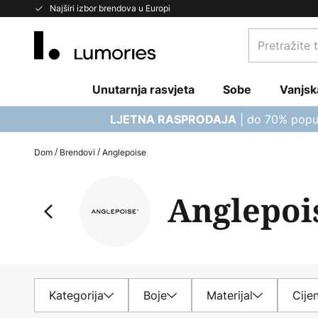
Skip
Najširi izbor brendova u Europi
to
Pretražite
Content
trgovinu...
Unutarnja rasvjeta
Sobe
Vanjsk
| do 70% popu
LJETNA RASPRODAJA
Dom
Brendovi
Anglepoise
Anglepoi
Kategorija
Boje
Materijal
Cije