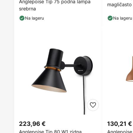
Anglepoise Tip 75 podna lampa
magličasto 
srebrna
Na lageru
Na lageru
223,96 €
130,21 €
Anglepoise Tip 80 W1 zidna
Anglepoise