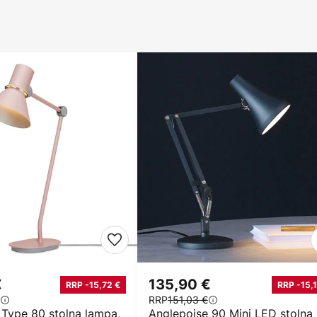
€
135,90 €
RRP -15,72 €
RRP -15,
RRP
151,03 €
 Type 80 stolna lampa,
Anglepoise 90 Mini LED stolna