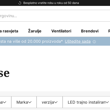
Besplatno vratite robu u roku od 50 dana
a rasvjeta
Žarulje
Ventilatori
Brendovi
sta na više od 20.000 proizvoda*
Uštedite sada
se
na
Marka
verzija
LED trajno instaliran