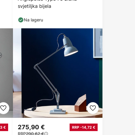
svjetiljka bijela
Na lageru
275,90 €
3 €
RRP -14,72 €
RRP
290,62 €