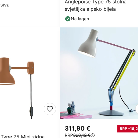
Anglepoise Type 75 stolna
siva
svjetiljka alpsko bijela
Na lageru
311,90 €
RRP -16,2
RRP
328,12 €
 Type 75 Mini zidna