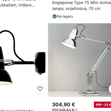
Anglepoise Type 75 Mini stolna
s utikačem, hrđavo
lampa, svijetlosiva, 70 cm
Na lageru
304,90 €
RRP -33,6
RRP
338,53 €