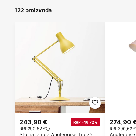
122 proizvoda
243,90 €
274,90 
RRP -46,72 €
RRP
290,62 €
RRP
290,62 €
Stolna lampa Anglepoise Tip 75
Anglepoise