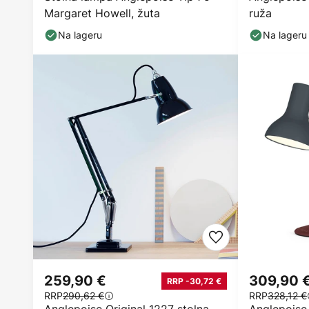
Margaret Howell, žuta
ruža
Na lageru
Na lageru
259,90 €
309,90 
RRP -30,72 €
RRP
290,62 €
RRP
328,12 €