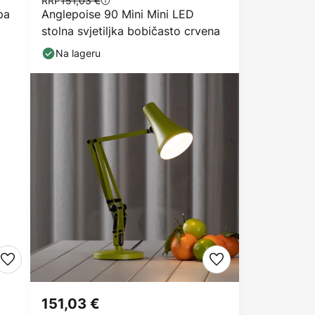
RRP
151,03 €
pa
Anglepoise 90 Mini Mini LED
stolna svjetiljka bobičasto crvena
Na lageru
151,03 €