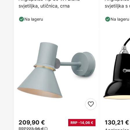
svjetiljka, utičnica, crna
svjetiljka 
smeđa
Na lageru
Na lageru
209,90 €
130,21 €
RRP -14,06 €
RRP
223,96 €