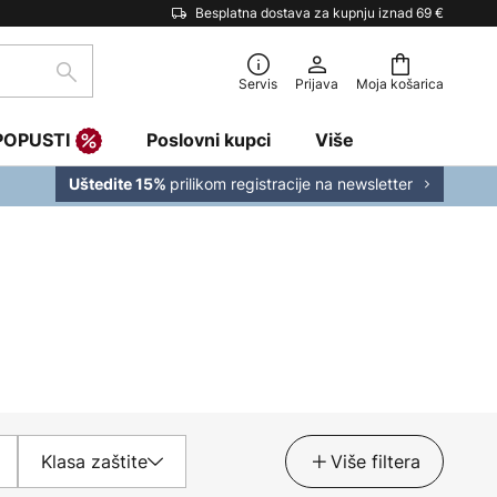
Besplatna dostava za kupnju iznad 69 €
traži
Servis
Prijava
Moja košarica
POPUSTI
Poslovni kupci
Više
prilikom registracije na newsletter
Uštedite 15%
Klasa zaštite
Više filtera