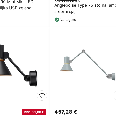
RRP
290,62 €
 90 Mini Mini LED
Anglepoise Type 75 stolna lam
tiljka USB zelena
srebrni sjaj
Na lageru
€
457,28 €
RRP -21,88 €