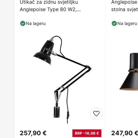
Utikač za zidnu svjetiljku
Anglepoise
Anglepoise Type 80 W2,
stolna svje
maglovito siva
Na lageru
Na lageru
257,90 €
247,90 
RRP -16,06 €