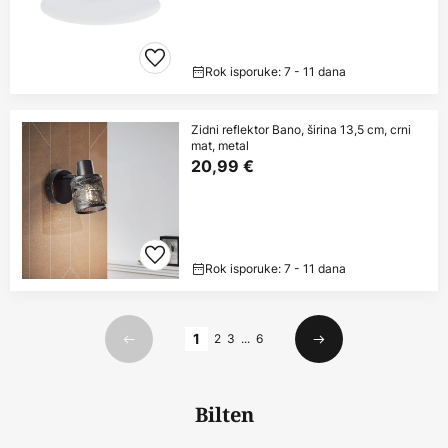
Rok isporuke: 7 - 11 dana
Zidni reflektor Bano, širina 13,5 cm, crni
mat, metal
20,99 €
Rok isporuke: 7 - 11 dana
Stranica
1
2
3
...
6
Prethodno
Sljedeći
Bilten