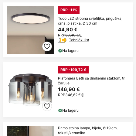
RRP -11%
Tuco LED stropna svjetiljka, prigušiva,
crna, plastika, Ø 30 cm
44,90 €
RRP
50,40 €
Tehnički list
Na lageru
RRP -199,72 €
Plafonjera Beth sa dimljenim staklom, tri
žarulje
146,90 €
RRP
346,62 €
Na lageru
Primo stolna lampa, bijela, Ø 19 cm,
tekstil/keramika