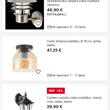
Skandinavska vanjska zidna svjetiljka
Terrence
46,90 €
RRP
70,36 €
Rok isporuke: 9 - 13 dana
Casto stropna svjetiljka, Ø 19 cm, jantar,
staklo
47,25 €
Rok isporuke: 7 - 11 dana
RRP -13%
Carleen vanjska zidna svjetiljka, viseća,
crna, metal, staklo
29,90 €