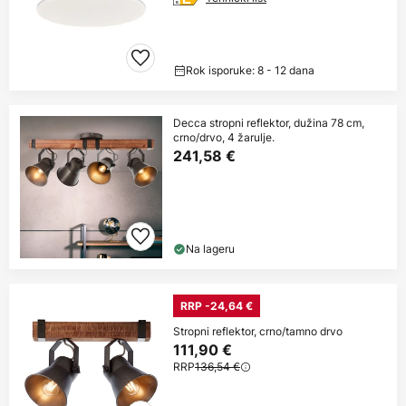
Rok isporuke: 8 - 12 dana
Decca stropni reflektor, dužina 78 cm,
crno/drvo, 4 žarulje.
241,58 €
Na lageru
RRP -24,64 €
Stropni reflektor, crno/tamno drvo
111,90 €
RRP
136,54 €