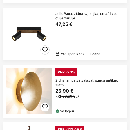
Jello Wood zidna svjetiljka, crna/drvo,
dvije žarulje
47,25 €
Rok isporuke: 7 - 11 dana
RRP -23%
Zidna lampa za zalazak sunca antikno
zlato
25,90 €
RRP
33,60 €
Na lageru
RRP -115,69 €