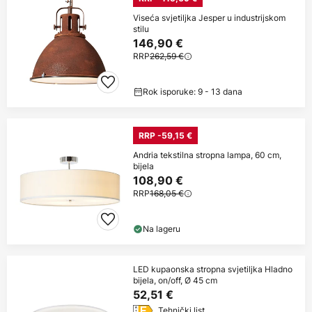
Viseća svjetiljka Jesper u industrijskom
stilu
146,90 €
RRP
262,59 €
Rok isporuke: 9 - 13 dana
RRP -59,15 €
Andria tekstilna stropna lampa, 60 cm,
bijela
108,90 €
RRP
168,05 €
Na lageru
LED kupaonska stropna svjetiljka Hladno
bijela, on/off, Ø 45 cm
52,51 €
Tehnički list