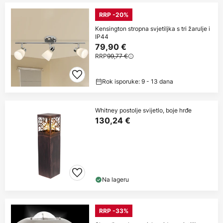
RRP -20%
Kensington stropna svjetiljka s tri žarulje i
IP44
79,90 €
RRP
99,77 €
Rok isporuke: 9 - 13 dana
Whitney postolje svijetlo, boje hrđe
130,24 €
Na lageru
RRP -33%