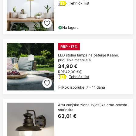
Tehnički list
Na lageru
RRP -17%
LED stolna lampa na baterije Kaami,
prigušiva mat bijela
34,90 €
RRP
42,00 €
Tehnički list
Rok isporuke: 7 - 11 dana
Artu vanjska zidna svjetiljka crno-smeđa
starinska
63,01 €