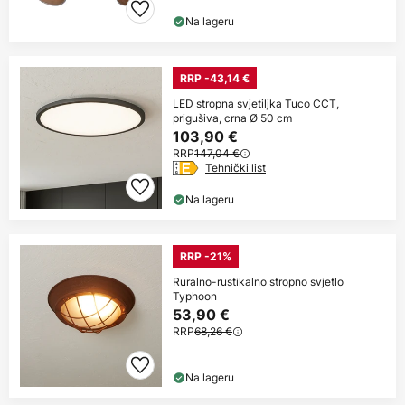
Na lageru
RRP -43,14 €
LED stropna svjetiljka Tuco CCT,
prigušiva, crna Ø 50 cm
103,90 €
RRP
147,04 €
Tehnički list
Na lageru
RRP -21%
Ruralno-rustikalno stropno svjetlo
Typhoon
53,90 €
RRP
68,26 €
Na lageru