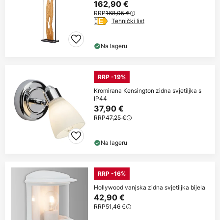
162,90 €
RRP
168,05 €
Tehnički list
Na lageru
RRP -19%
Kromirana Kensington zidna svjetiljka s
IP44
37,90 €
RRP
47,25 €
Na lageru
RRP -16%
Hollywood vanjska zidna svjetiljka bijela
42,90 €
RRP
51,46 €