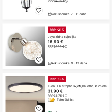
RRP
34,65 €
Rok isporuke: 7 - 11 dana
RRP -21%
Joya zidna svjetiljka
18,90 €
RRP
24,14 €
Rok isporuke: 9 - 13 dana
RRP -13%
Tuco LED stropna svjetiljka, crna, Ø 25 cm
31,90 €
RRP
36,75 €
Tehnički list