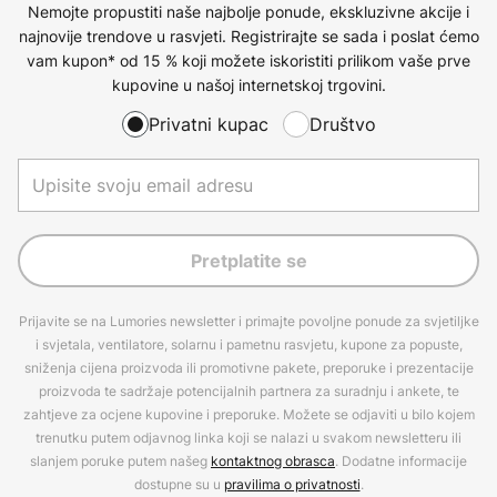
Nemojte propustiti naše najbolje ponude, ekskluzivne akcije i
najnovije trendove u rasvjeti. Registrirajte se sada i poslat ćemo
vam kupon* od 15 % koji možete iskoristiti prilikom vaše prve
kupovine u našoj internetskoj trgovini.
Privatni kupac
Društvo
Pretplatite se
Prijavite se na Lumories newsletter i primajte povoljne ponude za svjetiljke
i svjetala, ventilatore, solarnu i pametnu rasvjetu, kupone za popuste,
sniženja cijena proizvoda ili promotivne pakete, preporuke i prezentacije
proizvoda te sadržaje potencijalnih partnera za suradnju i ankete, te
zahtjeve za ocjene kupovine i preporuke. Možete se odjaviti u bilo kojem
trenutku putem odjavnog linka koji se nalazi u svakom newsletteru ili
slanjem poruke putem našeg
kontaktnog obrasca
. Dodatne informacije
dostupne su u
pravilima o privatnosti
.