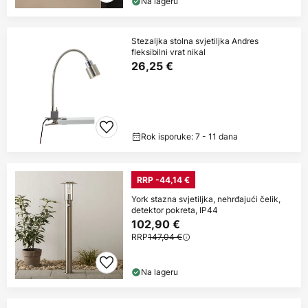
Na lageru
Stezaljka stolna svjetiljka Andres
fleksibilni vrat nikal
26,25 €
Rok isporuke: 7 - 11 dana
RRP -44,14 €
York stazna svjetiljka, nehrđajući čelik,
detektor pokreta, IP44
102,90 €
RRP
147,04 €
Na lageru