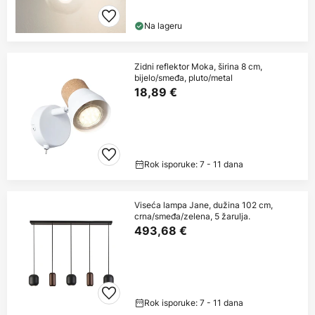
Na lageru
Zidni reflektor Moka, širina 8 cm,
bijelo/smeđa, pluto/metal
18,89 €
Rok isporuke: 7 - 11 dana
Viseća lampa Jane, dužina 102 cm,
crna/smeđa/zelena, 5 žarulja.
493,68 €
Rok isporuke: 7 - 11 dana