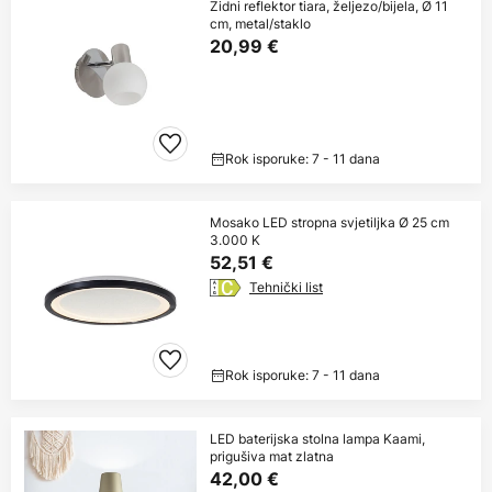
Zidni reflektor tiara, željezo/bijela, Ø 11
cm, metal/staklo
20,99 €
Rok isporuke: 7 - 11 dana
Mosako LED stropna svjetiljka Ø 25 cm
3.000 K
52,51 €
Tehnički list
Rok isporuke: 7 - 11 dana
LED baterijska stolna lampa Kaami,
prigušiva mat zlatna
42,00 €