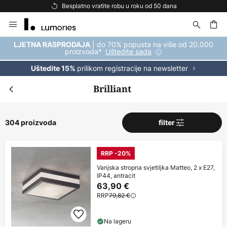
Besplatna dostava za kupnju iznad 69 €
Skip
to
Content
| do 70% popusta na više od 20.000
LJETNA RASPRODAJA
proizvoda*
Uštedite sada
prilikom registracije na newsletter
Uštedite 15%
Brilliant
304 proizvoda
filter
RRP -20%
Vanjska stropna svjetiljka Matteo, 2 x E27,
IP44, antracit
63,90 €
RRP
79,82 €
Na lageru