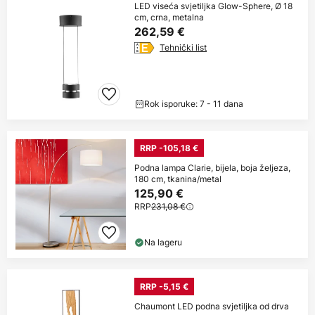
LED viseća svjetiljka Glow-Sphere, Ø 18
cm, crna, metalna
262,59 €
Tehnički list
Rok isporuke: 7 - 11 dana
RRP -105,18 €
Podna lampa Clarie, bijela, boja željeza,
180 cm, tkanina/metal
125,90 €
RRP
231,08 €
Na lageru
RRP -5,15 €
Chaumont LED podna svjetiljka od drva