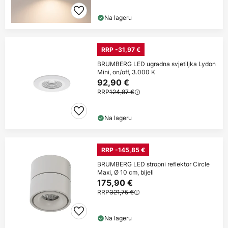
Na lageru
RRP -31,97 €
BRUMBERG LED ugradna svjetiljka Lydon
Mini, on/off, 3.000 K
92,90 €
RRP
124,87 €
Na lageru
RRP -145,85 €
BRUMBERG LED stropni reflektor Circle
Maxi, Ø 10 cm, bijeli
175,90 €
RRP
321,75 €
Na lageru