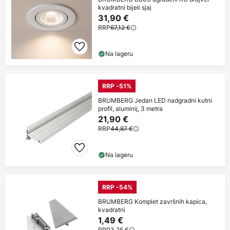
kvadratni bijeli sjaj
31,90 €
RRP
67,12 €
Na lageru
RRP -51%
BRUMBERG Jedan LED nadgradni kutni
profil, aluminij, 3 metra
21,90 €
RRP
44,87 €
Na lageru
RRP -54%
BRUMBERG Komplet završnih kapica,
kvadratni
1,49 €
RRP
3,25 €