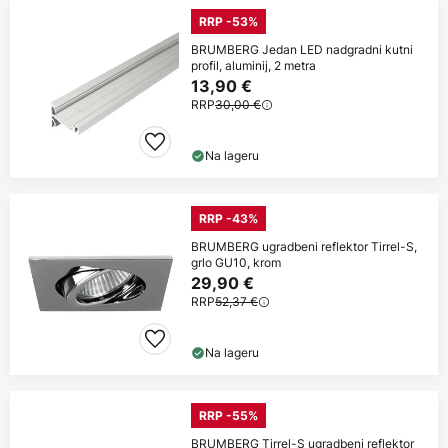
RRP -53%
BRUMBERG Jedan LED nadgradni kutni
profil, aluminij, 2 metra
13,90 €
RRP
30,00 €
Na lageru
RRP -43%
BRUMBERG ugradbeni reflektor Tirrel-S,
grlo GU10, krom
29,90 €
RRP
52,37 €
Na lageru
RRP -55%
BRUMBERG Tirrel-S ugradbeni reflektor