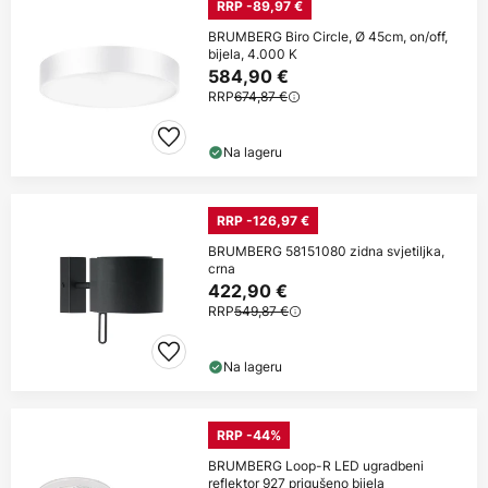
RRP -89,97 €
BRUMBERG Biro Circle, Ø 45cm, on/off,
bijela, 4.000 K
584,90 €
RRP
674,87 €
Na lageru
RRP -126,97 €
BRUMBERG 58151080 zidna svjetiljka,
crna
422,90 €
RRP
549,87 €
Na lageru
RRP -44%
BRUMBERG Loop-R LED ugradbeni
reflektor 927 prigušeno bijela