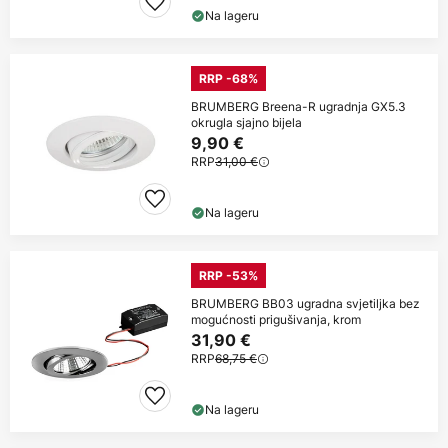
Na lageru
RRP -68%
BRUMBERG Breena-R ugradnja GX5.3
okrugla sjajno bijela
9,90 €
RRP
31,00 €
Na lageru
RRP -53%
BRUMBERG BB03 ugradna svjetiljka bez
mogućnosti prigušivanja, krom
31,90 €
RRP
68,75 €
Na lageru