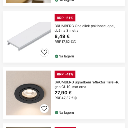
RRP -51%
BRUMBERG One click poklopac, opal,
dužina 3 metra
8,49 €
RRP
17,62 €
Na lageru
RRP -41%
BRUMBERG ugradbeni reflektor Tirrel-R,
grlo GU10, mat crna
27,90 €
RRP
47,37 €
Na lageru