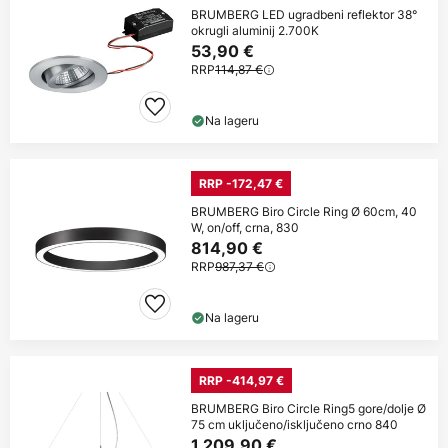
BRUMBERG LED ugradbeni reflektor 38°
okrugli aluminij 2.700K
53,90 €
RRP
114,87 €
Na lageru
RRP -172,47 €
BRUMBERG Biro Circle Ring Ø 60cm, 40
W, on/off, crna, 830
814,90 €
RRP
987,37 €
Na lageru
RRP -414,97 €
BRUMBERG Biro Circle Ring5 gore/dolje Ø
75 cm uključeno/isključeno crno 840
1.209,90 €