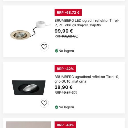
RRP -68,72 €
BRUMBERG LED ugradni reflektor Tirrel-
R, RC, okrugli drajver, svijetlo
99,90 €
RRP
168,62 €
Na lageru
RRP -42%
BRUMBERG ugradbeni reflektor Tirrel-S,
grlo GU10, mat crna
28,90 €
RRP
49,87 €
Na lageru
RRP -49%