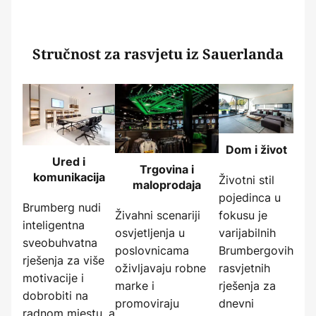
Stručnost za rasvjetu iz Sauerlanda
Dom i život
Ured i
Trgovina i
komunikacija
Životni stil
maloprodaja
pojedinca u
Brumberg nudi
Živahni scenariji
fokusu je
inteligentna
osvjetljenja u
varijabilnih
sveobuhvatna
poslovnicama
Brumbergovih
rješenja za više
oživljavaju robne
rasvjetnih
motivacije i
marke i
rješenja za
dobrobiti na
promoviraju
dnevni
radnom mjestu, a