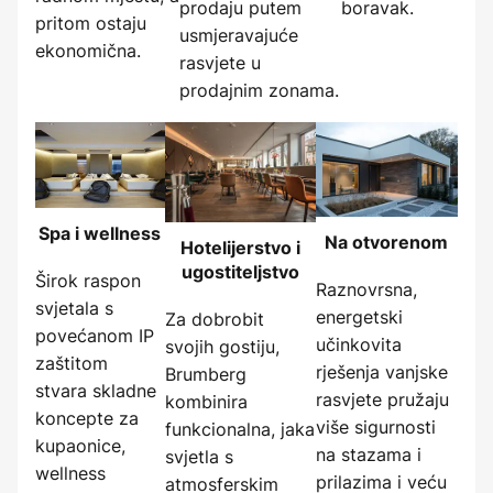
prodaju putem
boravak.
pritom ostaju
usmjeravajuće
ekonomična.
rasvjete u
prodajnim zonama.
Spa i wellness
Na otvorenom
Hotelijerstvo i
ugostiteljstvo
Širok raspon
Raznovrsna,
svjetala s
energetski
Za dobrobit
povećanom IP
učinkovita
svojih gostiju,
zaštitom
rješenja vanjske
Brumberg
stvara skladne
rasvjete pružaju
kombinira
koncepte za
više sigurnosti
funkcionalna, jaka
kupaonice,
na stazama i
svjetla s
wellness
prilazima i veću
atmosferskim