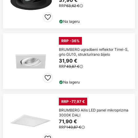
37,90 €
RRP
63,62 €
Na lageru
RRP -36%
BRUMBERG ugradbeni reflektor Tirrel-S,
grlo GU10, strukturirano bijelo
31,90 €
RRP
49,87 €
Na lageru
RRP -77,97 €
BRUMBERG Ailis LED panel mikroprizma
3000K DALI
71,90 €
RRP
149,87 €