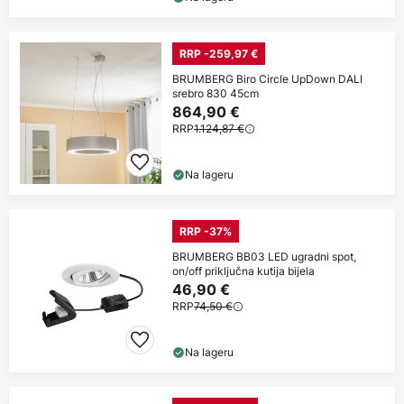
RRP -259,97 €
BRUMBERG Biro Circle UpDown DALI
srebro 830 45cm
864,90 €
RRP
1.124,87 €
Na lageru
RRP -37%
BRUMBERG BB03 LED ugradni spot,
on/off priključna kutija bijela
46,90 €
RRP
74,50 €
Na lageru