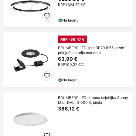
RRP
1.624,87 €
Na lageru
RRP -36,47 €
BRUMBERG LED spot BB20 IP65 on/off
priključna kutija mat crna
63,90 €
RRP
100,37 €
Na lageru
BRUMBERG LED stropna svjetiljka Sunny
Midi, DALI, 3.000 K, bijela
386,12 €