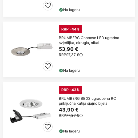
Na lageru
RRP -44%
BRUMBERG Chooose LED ugradna
svjetiljka, okrugla, nikal
53,90 €
RRP
97,37 €
Na lageru
RRP -43%
BRUMBERG BB03 ugradbena RC
priključna kutija sjajno bijela
43,90 €
RRP
77,37 €
Na lageru