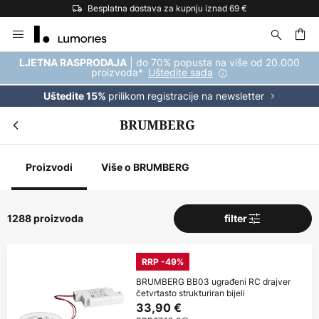
Besplatna dostava za kupnju iznad 69 €
Skip
to
Content
| do 70% popusta na više od 20.000
LJETNA RASPRODAJA
proizvoda*
Uštedite sada
prilikom registracije na newsletter
Uštedite 15%
BRUMBERG
Proizvodi
Više o BRUMBERG
1288 proizvoda
filter
RRP -49%
BRUMBERG BB03 ugrađeni RC drajver
četvrtasto strukturiran bijeli
33,90 €