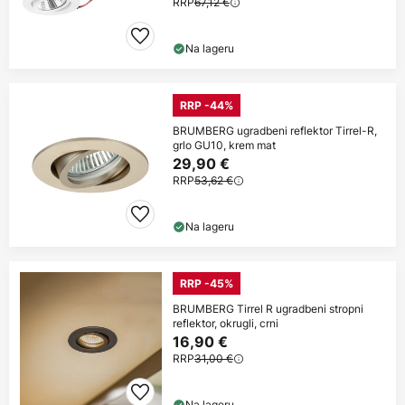
RRP
67,12 €
Na lageru
RRP -44%
BRUMBERG ugradbeni reflektor Tirrel-R,
grlo GU10, krem mat
29,90 €
RRP
53,62 €
Na lageru
RRP -45%
BRUMBERG Tirrel R ugradbeni stropni
reflektor, okrugli, crni
16,90 €
RRP
31,00 €
Na lageru