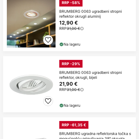
RRP -58%
BRUMBERG 0063 ugradbeni stropni
reflektor okrugli aluminij
12,90 €
RRP
31,00 €
Na lageru
RRP -29%
BRUMBERG 0063 ugradbeni stropni
reflektor, okrugli, bijeli
21,90 €
RRP
31,00 €
Na lageru
RRP -61,35 €
BRUMBERG ugradna reflektorska točka s
mogućnošću prigušivanja 38° okrugla