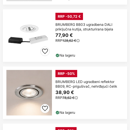
RRP -50,72 €
BRUMBERG BB03 ugradbena DALI
priključna kutija, strukturirana bijela
77,90 €
RRP
128,62 €
Na lageru
RRP -50%
BRUMBERG LED ugradbeni reflektor
BB09, RC-prigušivač, nehrđajući čelik
38,90 €
RRP
78,62 €
Na lageru