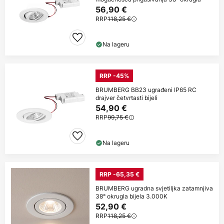
56,90 €
RRP
118,25 €
Na lageru
RRP -45%
BRUMBERG BB23 ugrađeni IP65 RC
drajver četvrtasti bijeli
54,90 €
RRP
99,75 €
Na lageru
RRP -65,35 €
BRUMBERG ugradna svjetiljka zatamnjiva
38° okrugla bijela 3.000K
52,90 €
RRP
118,25 €