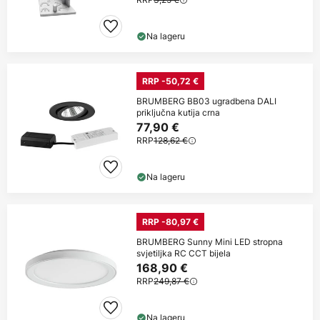
Na lageru
RRP -50,72 €
BRUMBERG BB03 ugradbena DALI
priključna kutija crna
77,90 €
RRP
128,62 €
Na lageru
RRP -80,97 €
BRUMBERG Sunny Mini LED stropna
svjetiljka RC CCT bijela
168,90 €
RRP
249,87 €
Na lageru