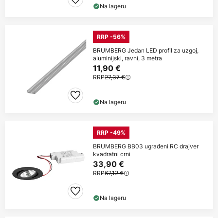
Na lageru
RRP -56%
BRUMBERG Jedan LED profil za uzgoj,
aluminijski, ravni, 3 metra
11,90 €
RRP
27,37 €
Na lageru
RRP -49%
BRUMBERG BB03 ugrađeni RC drajver
kvadratni crni
33,90 €
RRP
67,12 €
Na lageru