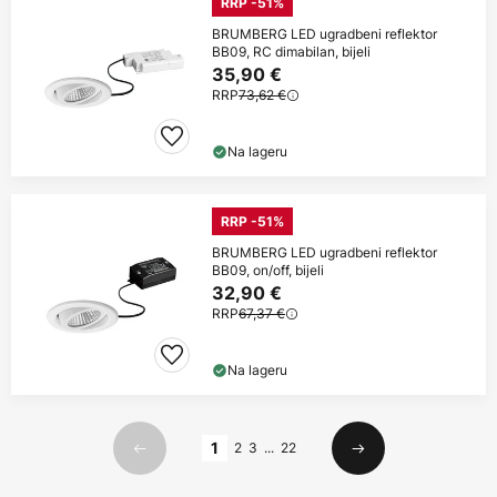
RRP -51%
BRUMBERG LED ugradbeni reflektor
BB09, RC dimabilan, bijeli
35,90 €
RRP
73,62 €
Na lageru
RRP -51%
BRUMBERG LED ugradbeni reflektor
BB09, on/off, bijeli
32,90 €
RRP
67,37 €
Na lageru
Stranica
1
2
3
...
22
Prethodno
Sljedeći