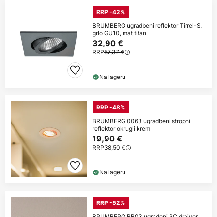
RRP -42%
BRUMBERG ugradbeni reflektor Tirrel-S,
grlo GU10, mat titan
32,90 €
RRP
57,37 €
Na lageru
RRP -48%
BRUMBERG 0063 ugradbeni stropni
reflektor okrugli krem
19,90 €
RRP
38,50 €
Na lageru
RRP -52%
BRUMBERG BB03 ugrađeni RC drajver