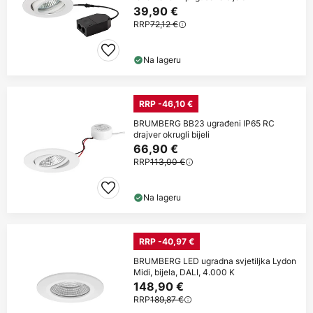
39,90 €
RRP
72,12 €
Na lageru
RRP -46,10 €
BRUMBERG BB23 ugrađeni IP65 RC
drajver okrugli bijeli
66,90 €
RRP
113,00 €
Na lageru
RRP -40,97 €
BRUMBERG LED ugradna svjetiljka Lydon
Midi, bijela, DALI, 4.000 K
148,90 €
RRP
189,87 €