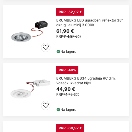
RRP -52,97 €
BRUMBERG LED ugradbeni reflektor 38°
okrugli aluminij 3.000K
61,90 €
RRP
114,87 €
Na lageru
RRP -40%
BRUMBERG BB34 ugradnja RC dim.
Vozački kvadrat bijeli
44,90 €
RRP
74,75 €
Na lageru
RRP -60,97 €