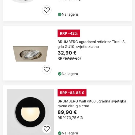
Na lageru
RRP -42%
BRUMBERG ugradbeni reflektor Tirrel-S,
grlo GU10, svjetlo zlatno
32,90 €
RRP
57,37 €
Na lageru
RRP -83,85 €
BRUMBERG Wall Kit68 ugradna svjetiljka
ravna okrugla crna
89,90 €
RRP
173,75 €
Na lageru