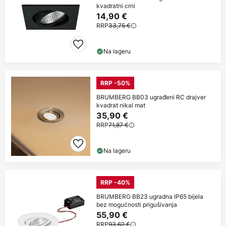
kvadratni crni
14,90 €
RRP
33,75 €
Na lageru
RRP -50%
BRUMBERG BB03 ugrađeni RC drajver
kvadrat nikal mat
35,90 €
RRP
71,87 €
Na lageru
RRP -40%
BRUMBERG BB23 ugradna IP65 bijela
bez mogućnosti prigušivanja
55,90 €
RRP
93,62 €