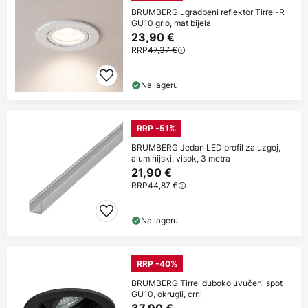
BRUMBERG ugradbeni reflektor Tirrel-R
GU10 grlo, mat bijela
23,90 €
RRP
47,37 €
Na lageru
RRP -51%
BRUMBERG Jedan LED profil za uzgoj,
aluminijski, visok, 3 metra
21,90 €
RRP
44,87 €
Na lageru
RRP -40%
BRUMBERG Tirrel duboko uvučeni spot
GU10, okrugli, crni