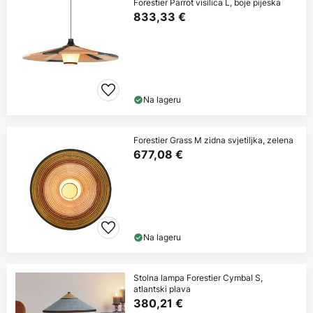
Forestier Parrot visilica L, boje pijeska
833,33 €
Na lageru
Forestier Grass M zidna svjetiljka, zelena
677,08 €
Na lageru
Stolna lampa Forestier Cymbal S,
atlantski plava
380,21 €