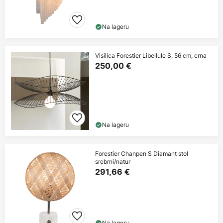
Na lageru
Visilica Forestier Libellule S, 56 cm, crna
250,00 €
Na lageru
Forestier Chanpen S Diamant stol
srebrni/natur
291,66 €
Na lageru