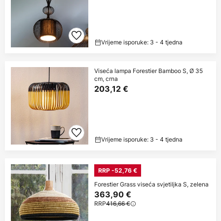
Vrijeme isporuke: 3 - 4 tjedna
Viseća lampa Forestier Bamboo S, Ø 35
cm, crna
203,12 €
Vrijeme isporuke: 3 - 4 tjedna
RRP -52,76 €
Forestier Grass viseća svjetiljka S, zelena
363,90 €
RRP
416,66 €