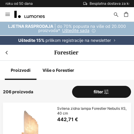
Besplatna dostava za kupnju iznad 69 €
Skip
to
Content
| do 70% popusta na više od 20.000
LJETNA RASPRODAJA
proizvoda*
Uštedite sada
prilikom registracije na newsletter
Uštedite 15%
Forestier
Proizvodi
Više o Forestier
206 proizvoda
filter
Svilena zidna lampa Forestier Nebulis XS,
40 cm
442,71 €