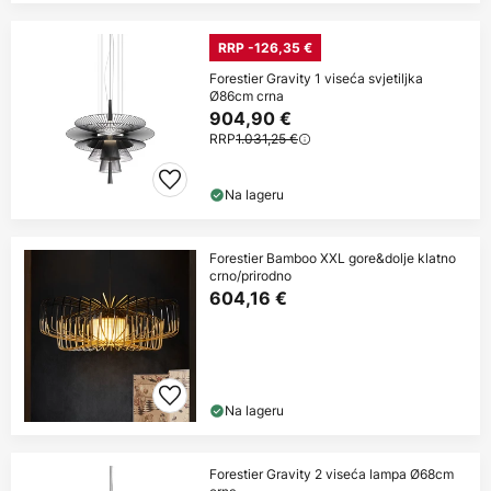
RRP -126,35 €
Forestier Gravity 1 viseća svjetiljka
Ø86cm crna
904,90 €
RRP
1.031,25 €
Na lageru
Forestier Bamboo XXL gore&dolje klatno
crno/prirodno
604,16 €
Na lageru
Forestier Gravity 2 viseća lampa Ø68cm