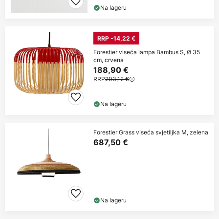
Na lageru
RRP -14,22 €
Forestier viseća lampa Bambus S, Ø 35
cm, crvena
188,90 €
RRP
203,12 €
Na lageru
Forestier Grass viseća svjetiljka M, zelena
687,50 €
Na lageru