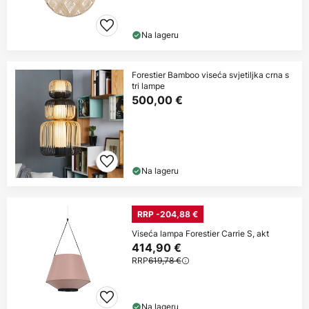
Na lageru
Forestier Bamboo viseća svjetiljka crna s
tri lampe
500,00 €
Na lageru
RRP -204,88 €
Viseća lampa Forestier Carrie S, akt
414,90 €
RRP
619,78 €
Na lageru