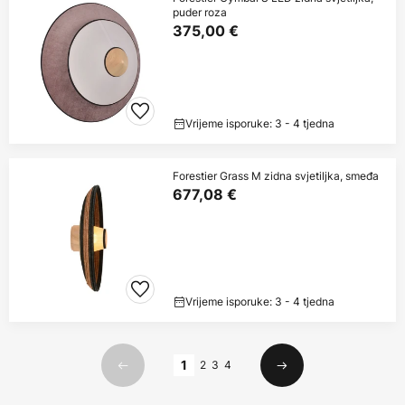
puder roza
375,00 €
Vrijeme isporuke: 3 - 4 tjedna
Forestier Grass M zidna svjetiljka, smeđa
677,08 €
Vrijeme isporuke: 3 - 4 tjedna
Stranica
1
2
3
4
Prethodno
Sljedeći