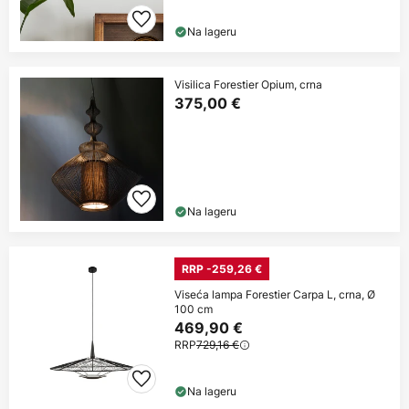
Na lageru
Visilica Forestier Opium, crna
375,00 €
Na lageru
RRP -259,26 €
Viseća lampa Forestier Carpa L, crna, Ø
100 cm
469,90 €
RRP
729,16 €
Na lageru