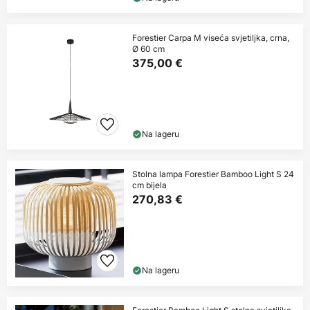
Forestier Carpa M viseća svjetiljka, crna,
Ø 60 cm
375,00 €
Na lageru
Stolna lampa Forestier Bamboo Light S 24
cm bijela
270,83 €
Na lageru