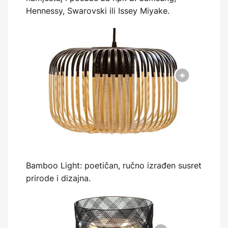
Hennessy, Swarovski ili Issey Miyake.
Bamboo Light: poetičan, ručno izrađen susret
prirode i dizajna.