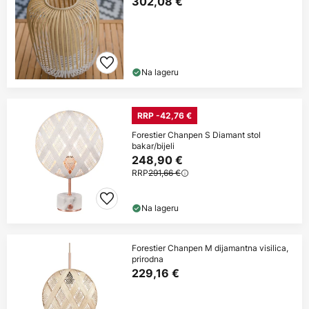
302,08 €
Na lageru
RRP -42,76 €
Forestier Chanpen S Diamant stol
bakar/bijeli
248,90 €
RRP
291,66 €
Na lageru
Forestier Chanpen M dijamantna visilica,
prirodna
229,16 €