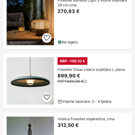
Forestier Bamboo Light S stolna svjetiljka
24 cm crna
270,83 €
Na lageru
RRP -100,10 €
Forestier Grass viseća svjetiljka L, plava
899,90 €
RRP
1.000,00 €
Vrijeme isporuke: 3 - 4 tjedna
Visilica Forestier Impératrice, crna
312,50 €