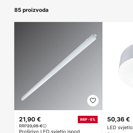
85 proizvoda
21,90 €
50,36 €
RRP -5%
RRP
23,05 €
LED svjetl
Proširivo LED svjetlo ispod