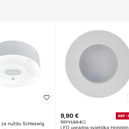
9,90 €
RRP -
RRP
11,50 €
o za nuždu Schleswig
LED ugradna svjetiljka Holstein