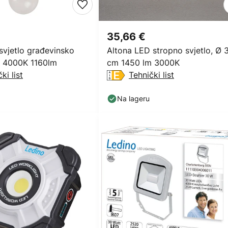
35,66 €
svjetlo građevinsko
Altona LED stropno svjetlo, Ø 
W 4000K 1160lm
cm 1450 lm 3000K
ki list
Tehnički list
Na lageru