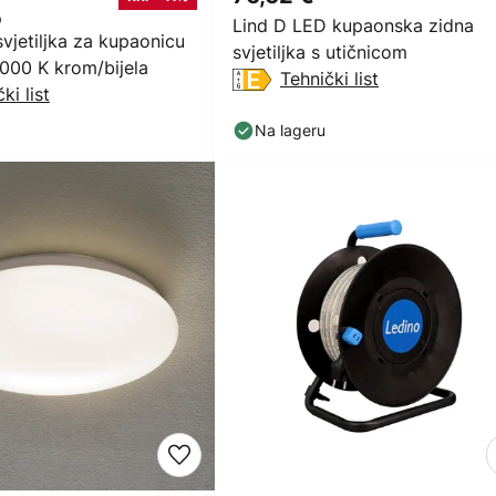
Lind D LED kupaonska zidna
vjetiljka za kupaonicu
svjetiljka s utičnicom
000 K krom/bijela
Tehnički list
ki list
Na lageru