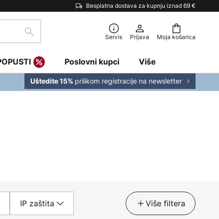
Besplatna dostava za kupnju iznad 69 €
traži
Servis
Prijava
Moja košarica
POPUSTI
Poslovni kupci
Više
prilikom registracije na newsletter
Uštedite 15%
IP zaštita
Više filtera