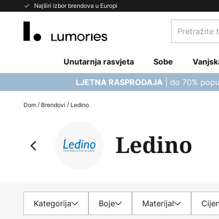
Skip
Najširi izbor brendova u Europi
to
Pretražite
Content
trgovinu...
Unutarnja rasvjeta
Sobe
Vanjsk
| do 70% popu
LJETNA RASPRODAJA
Dom
Brendovi
Ledino
Ledino
Kategorija
Boje
Materijal
Cije