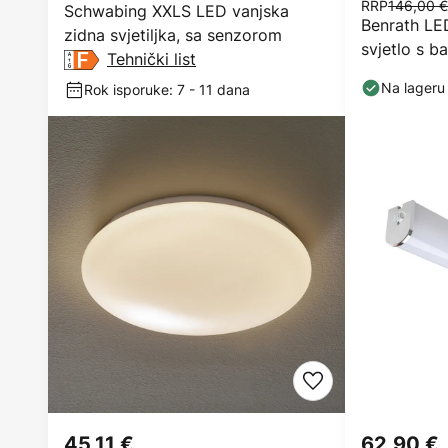
RRP
146,00 €
Schwabing XXLS LED vanjska
Benrath LED
zidna svjetiljka, sa senzorom
svjetlo s b
Tehnički list
Na lageru
Rok isporuke: 7 - 11 dana
45,11 €
62,90 €