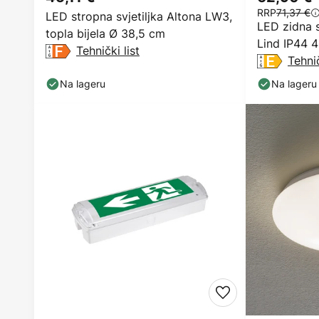
RRP
71,37 €
LED stropna svjetiljka Altona LW3,
LED zidna s
topla bijela Ø 38,5 cm
Lind IP44 4
Tehnički list
Tehnič
Na lageru
Na lageru