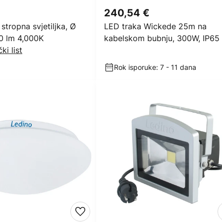
240,54 €
stropna svjetiljka, Ø
LED traka Wickede 25m na
0 lm 4,000K
kabelskom bubnju, 300W, IP65
ki list
Rok isporuke: 7 - 11 dana