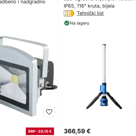
adbeno i nadgradno
IP65, 116° kruta, bijela
Tehnički list
Na lageru
€
366,59 €
RRP -20,10 €