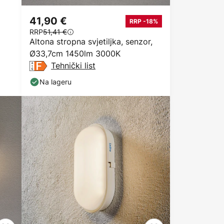
41,90 €
RRP -18%
RRP
51,41 €
Altona stropna svjetiljka, senzor,
Ø33,7cm 1450lm 3000K
Tehnički list
Na lageru