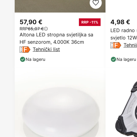
57,90 €
4,98 €
RRP -11%
RRP
65,07 €
LED radno 
Altona LED stropna svjetiljka sa
svjetlo 12
HF senzorom, 4.000K 36cm
Tehnič
Tehnički list
Na lageru
Na lageru