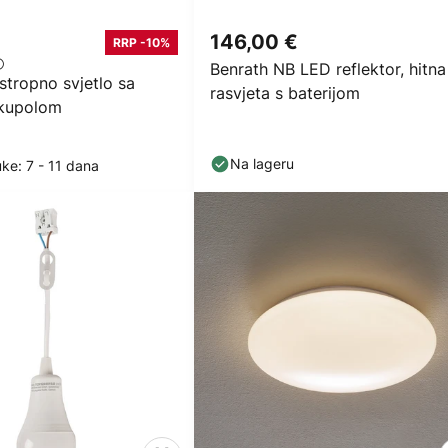
146,00 €
RRP -10%
Benrath NB LED reflektor, hitna
stropno svjetlo sa
rasvjeta s baterijom
 kupolom
Na lageru
ke: 7 - 11 dana