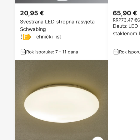
20,95 €
65,90 €
RRP
73,47 €
Svestrana LED stropna rasvjeta
Deutz LED 
Schwabing
staklenom
Tehnički list
Rok isporuke: 7 - 11 dana
Rok isporu