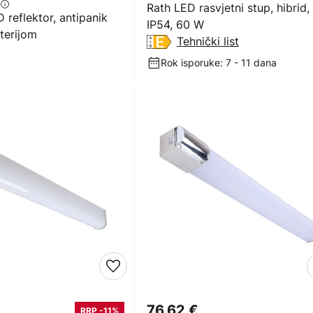
Rath LED rasvjetni stup, hibrid,
 reflektor, antipanik
IP54, 60 W
aterijom
Tehnički list
Rok isporuke: 7 - 11 dana
76,62 €
RRP -11%