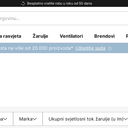
Besplatno vratite robu u roku od 50 dana
a rasvjeta
Žarulje
Ventilatori
Brendovi
sta na više od 20.000 proizvoda*
Uštedite sada
na
Marka
Ukupni svjetlosni tok žarulje (u lm)