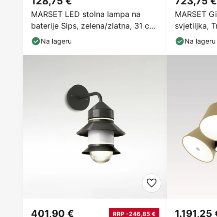
128,75 €
723,75 €
MARSET LED stolna lampa na
MARSET Gi
baterije Sips, zelena/zlatna, 31 cm,
svjetiljka,
čelik
Na lageru
Na lageru
401,90 €
1.191,25 
RRP -246,85 €