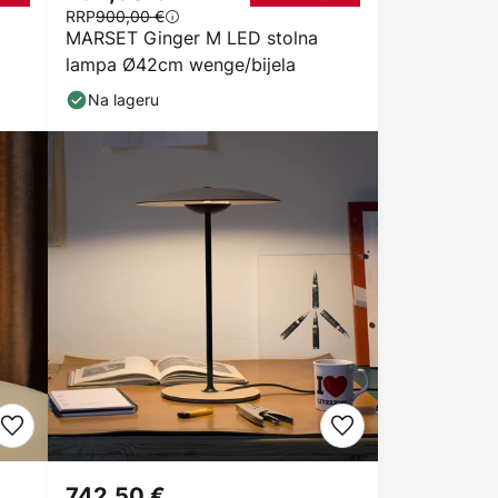
RRP
900,00 €
MARSET Ginger M LED stolna
lampa Ø42cm wenge/bijela
Na lageru
742,50 €