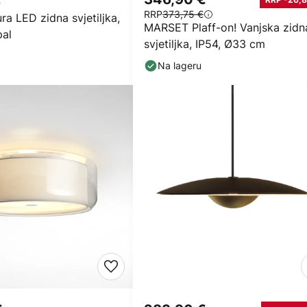
RRP
373,75 €
a LED zidna svjetiljka,
MARSET Plaff-on! Vanjska zidn
pal
svjetiljka, IP54, Ø33 cm
Na lageru