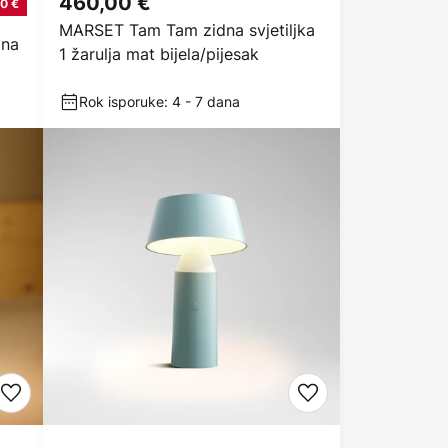
460,00 €
0 €
MARSET Tam Tam zidna svjetiljka
pna
1 žarulja mat bijela/pijesak
Rok isporuke: 4 - 7 dana