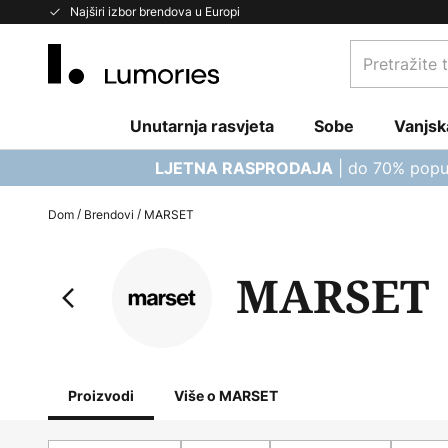
Skip
Najširi izbor brendova u Europi
to
Pretražite
Content
trgovinu...
Unutarnja rasvjeta
Sobe
Vanjsk
| do 70% popu
LJETNA RASPRODAJA
Dom
Brendovi
MARSET
MARSET
Proizvodi
Više o MARSET