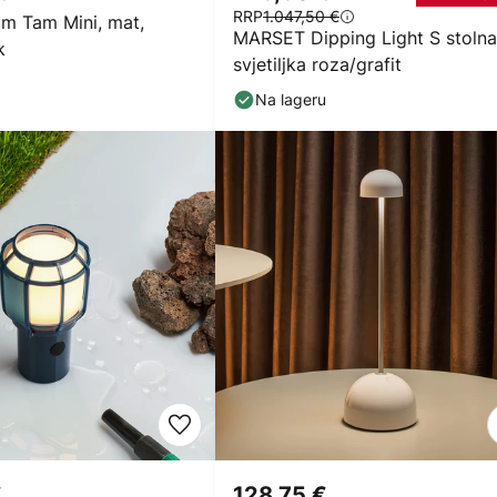
RRP
1.047,50 €
 Tam Mini, mat,
MARSET Dipping Light S stolna
k
svjetiljka roza/grafit
Na lageru
€
128,75 €