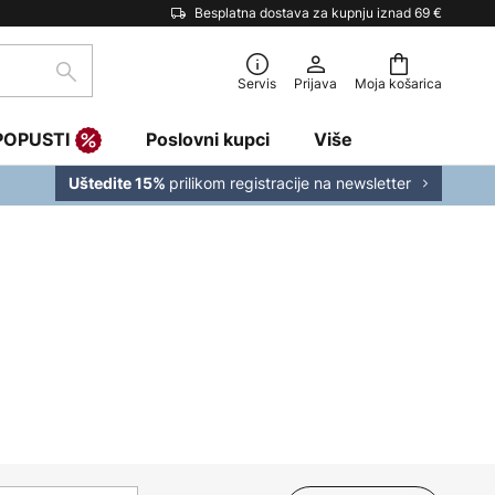
Besplatna dostava za kupnju iznad 69 €
traži
Servis
Prijava
Moja košarica
POPUSTI
Poslovni kupci
Više
prilikom registracije na newsletter
Uštedite 15%