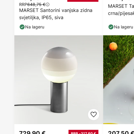
RRP
648,75 €
MARSET Tam
MARSET Santorini vanjska zidna
crna/pijesa
svjetiljka, IP65, siva
Na lageru
Na lageru
729,90 €
207,50 
RRP -317,60 €