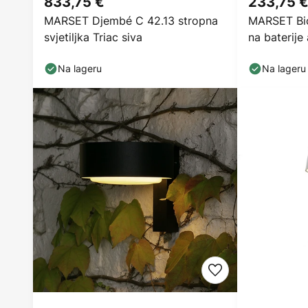
833,75 €
233,75 
MARSET Djembé C 42.13 stropna
MARSET Bic
svjetiljka Triac siva
na baterije 
Na lageru
Na lageru