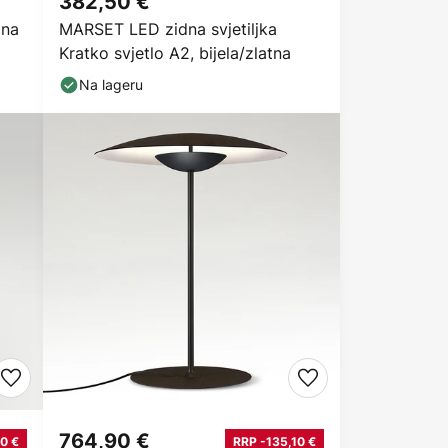
382,50 €
pna
MARSET LED zidna svjetiljka
Kratko svjetlo A2, bijela/zlatna
Na lageru
764,90 €
0 €
RRP -135,10 €