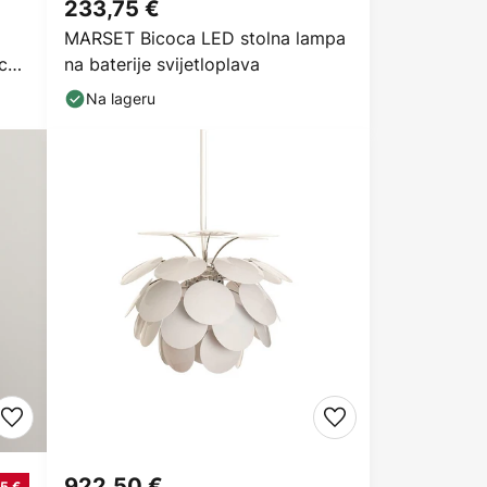
233,75 €
MARSET Bicoca LED stolna lampa
 cm,
na baterije svijetloplava
Na lageru
922,50 €
5 €