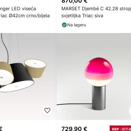
870,00 €
nger LED viseća
MARSET Djembé C 42.28 stro
 Triac Ø42cm crno/bijela
svjetiljka Triac siva
Na lageru
€
729,90 €
RRP -317,6