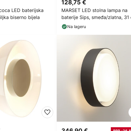
€
128,75 €
oca LED baterijska
MARSET LED stolna lampa na
iljka biserno bijela
baterije Sips, smeđa/zlatna, 31
čelik
Na lageru
€
346,90 €
RRP -26,8