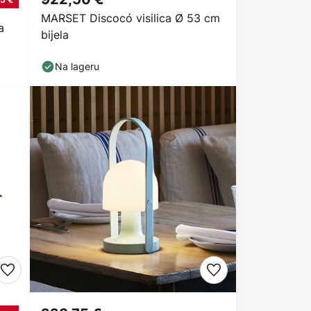
MARSET Discocó visilica Ø 53 cm
a
bijela
Na lageru