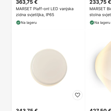
363,75 €
233,75 
MARSET Plaff-on! LED vanjska
MARSET Bic
zidna svjetiljka, IP65
stolna svjet
Na lageru
Na lageru
343,75 €
427,50 