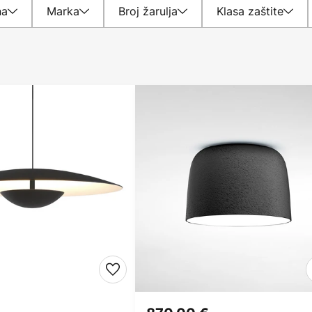
na
Marka
Broj žarulja
Klasa zaštite