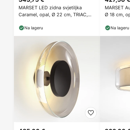
MARSET LED zidna svjetiljka
MARSET Aur
Caramel, opal, Ø 22 cm, TRIAC,
Ø 18 cm, o
staklo
Na lageru
Na lageru