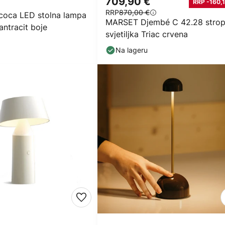
€
709,90 €
RRP -160,1
RRP
870,00 €
oca LED stolna lampa
MARSET Djembé C 42.28 stro
antracit boje
svjetiljka Triac crvena
Na lageru