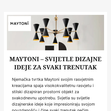
MAYTONI – SVIJETLE DIZAJNE
IDEJE ZA SVAKI TRENUTAK
Njemačka tvrtka Maytoni svojim rasvjetnim
kreacijama spaja visokokvalitetnu rasvjetu i
stilski dizajniran prostorni objekt za
svakodnevnu upotrebu. Svjetla su svijetle
dizajnerske ideje koje impresioniraju svojom
pouzdanošću i čine svaki trenutak nečim