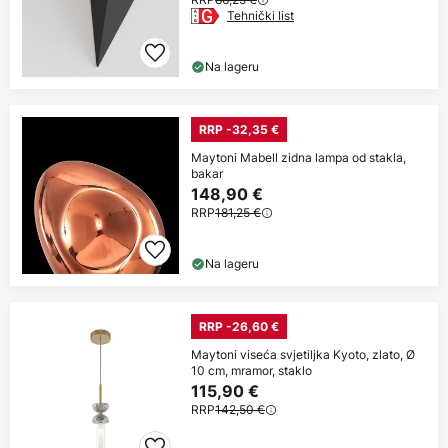
Tehnički list
Na lageru
RRP -32,35 €
Maytoni Mabell zidna lampa od stakla,
bakar
148,90 €
RRP
181,25 €
Na lageru
RRP -26,60 €
Maytoni viseća svjetiljka Kyoto, zlato, Ø
10 cm, mramor, staklo
115,90 €
RRP
142,50 €