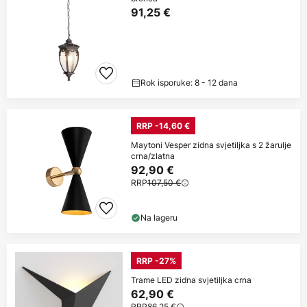
91,25 €
Rok isporuke: 8 - 12 dana
RRP -14,60 €
Maytoni Vesper zidna svjetiljka s 2 žarulje
crna/zlatna
92,90 €
RRP
107,50 €
Na lageru
RRP -27%
Trame LED zidna svjetiljka crna
62,90 €
RRP
86,25 €