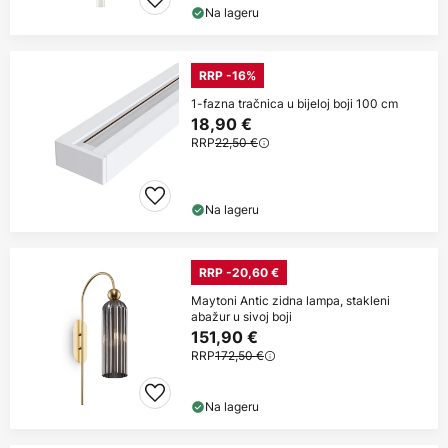
Na lageru
RRP -16%
1-fazna tračnica u bijeloj boji 100 cm
18,90 €
RRP
22,50 €
Na lageru
RRP -20,60 €
Maytoni Antic zidna lampa, stakleni
abažur u sivoj boji
151,90 €
RRP
172,50 €
Na lageru