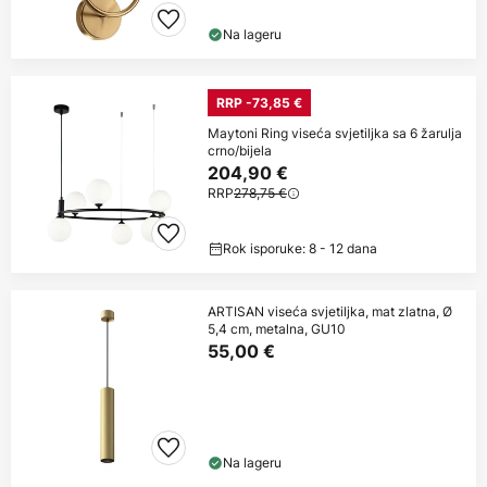
Na lageru
RRP -73,85 €
Maytoni Ring viseća svjetiljka sa 6 žarulja
crno/bijela
204,90 €
RRP
278,75 €
Rok isporuke: 8 - 12 dana
ARTISAN viseća svjetiljka, mat zlatna, Ø
5,4 cm, metalna, GU10
55,00 €
Na lageru