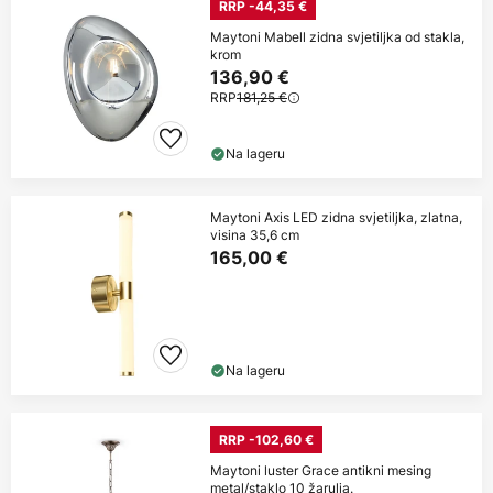
RRP -44,35 €
Maytoni Mabell zidna svjetiljka od stakla,
krom
136,90 €
RRP
181,25 €
Na lageru
Maytoni Axis LED zidna svjetiljka, zlatna,
visina 35,6 cm
165,00 €
Na lageru
RRP -102,60 €
Maytoni luster Grace antikni mesing
metal/staklo 10 žarulja.