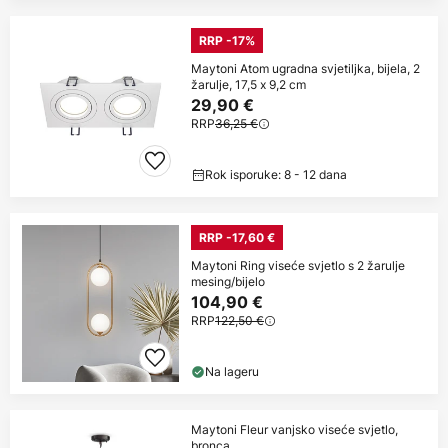
RRP -17%
Maytoni Atom ugradna svjetiljka, bijela, 2
žarulje, 17,5 x 9,2 cm
29,90 €
RRP
36,25 €
Rok isporuke: 8 - 12 dana
RRP -17,60 €
Maytoni Ring viseće svjetlo s 2 žarulje
mesing/bijelo
104,90 €
RRP
122,50 €
Na lageru
Maytoni Fleur vanjsko viseće svjetlo,
bronca