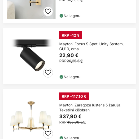
Na lageru
RRP -12%
Maytoni Focus S Spot, Unity System,
GU10, crna
22,90 €
RRP
26,25 €
Na lageru
RRP -117,10 €
Maytoni Zaragoza luster s 5 žarulja.
Tekstilni kišobran
337,90 €
RRP
455,00 €
Na lageru