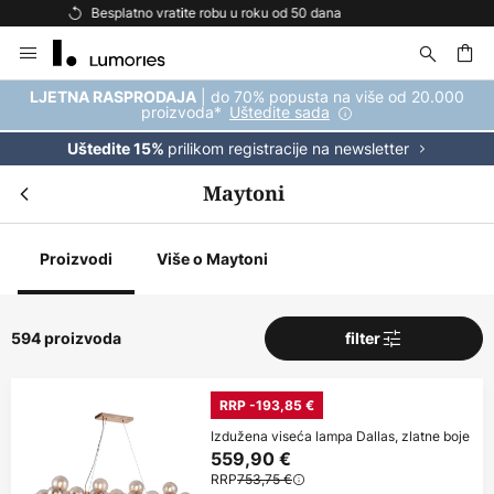
Besplatna dostava za kupnju iznad 69 €
Skip
to
Content
| do 70% popusta na više od 20.000
LJETNA RASPRODAJA
proizvoda*
Uštedite sada
prilikom registracije na newsletter
Uštedite 15%
Maytoni
Proizvodi
Više o Maytoni
594 proizvoda
filter
RRP -193,85 €
Izdužena viseća lampa Dallas, zlatne boje
559,90 €
RRP
753,75 €