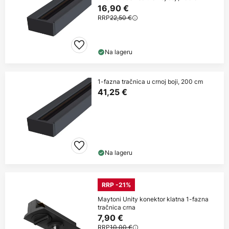
16,90 €
RRP
22,50 €
Na lageru
1-fazna tračnica u crnoj boji, 200 cm
41,25 €
Na lageru
RRP -21%
Maytoni Unity konektor klatna 1-fazna
tračnica crna
7,90 €
RRP
10,00 €