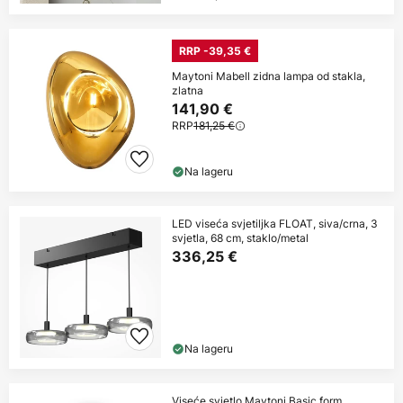
RRP -39,35 €
Maytoni Mabell zidna lampa od stakla,
zlatna
141,90 €
RRP
181,25 €
Na lageru
LED viseća svjetiljka FLOAT, siva/crna, 3
svjetla, 68 cm, staklo/metal
336,25 €
Na lageru
Viseće svjetlo Maytoni Basic form,