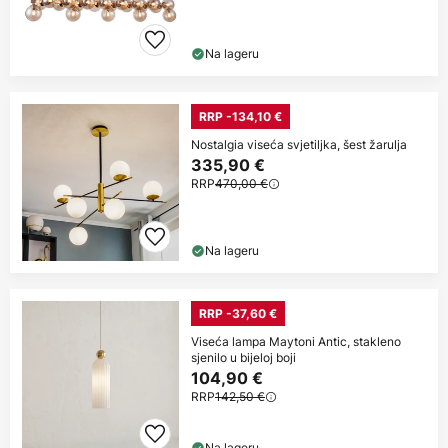
Na lageru
RRP -134,10 €
Nostalgia viseća svjetiljka, šest žarulja
335,90 €
RRP
470,00 €
Na lageru
RRP -37,60 €
Viseća lampa Maytoni Antic, stakleno
sjenilo u bijeloj boji
104,90 €
RRP
142,50 €
Na lageru