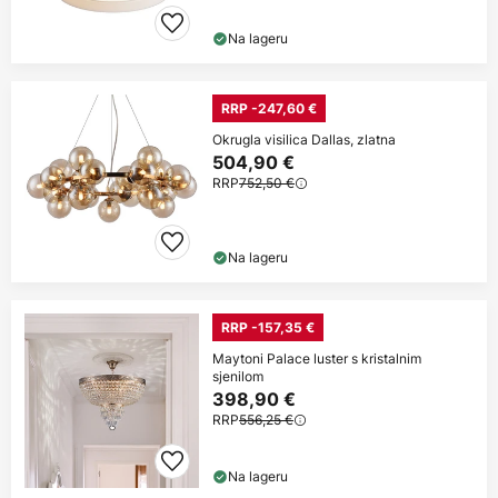
Na lageru
RRP -247,60 €
Okrugla visilica Dallas, zlatna
504,90 €
RRP
752,50 €
Na lageru
RRP -157,35 €
Maytoni Palace luster s kristalnim
sjenilom
398,90 €
RRP
556,25 €
Na lageru