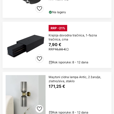
Na lageru
RRP -21%
Krajnja dovodna tračnica, 1-fazna
tračnica, crna
7,90 €
RRP
10,00 €
Rok isporuke: 8 - 12 dana
Maytoni zidna lampa Antic, 2 žarulje,
zlatno/siva, staklo
171,25 €
Rok isporuke: 8 - 12 dana