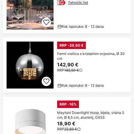
Tehnički list
Rok isporuke: 8 - 12 dana
RRP -39,60 €
Fermi visilica s kristalnim ovjesima, Ø 30
cm
142,90 €
RRP
182,50 €
Rok isporuke: 8 - 12 dana
RRP -16%
Maytoni Downlight Hoop, bijela, visina 5
cm, Ø 8,5 cm, aluminij, GX53
18,90 €
RRP
22,50 €