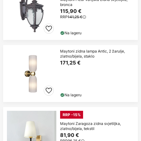
bronca
115,90 €
RRP
141,25 €
Na lageru
Maytoni zidna lampa Antic, 2 žarulje,
zlatno/bijela, staklo
171,25 €
Na lageru
RRP -15%
Maytoni Zaragoza zidna svjetiljka,
zlatno/bijela, tekstil
81,90 €
RRP
96,25 €