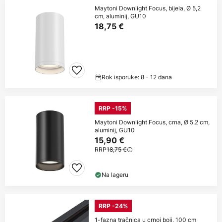
Maytoni Downlight Focus, bijela, Ø 5,2
cm, aluminij, GU10
18,75 €
Rok isporuke: 8 - 12 dana
RRP -15%
Maytoni Downlight Focus, crna, Ø 5,2 cm,
aluminij, GU10
15,90 €
RRP
18,75 €
Na lageru
RRP -24%
1-fazna tračnica u crnoj boji, 100 cm