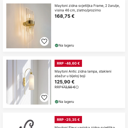
Maytoni zidna svjetiljka Frame, 2 žarulje,
visina 46 cm, zlatno/prozirno
168,75 €
Na lageru
RRP -46,60 €
Maytoni Antic zidna lampa, stakleni
abažur u bijeloj boji
125,90 €
RRP
172,50 €
Na lageru
RRP -25,35 €
Maytoni Fleur vanjska zidna svjetiljka,