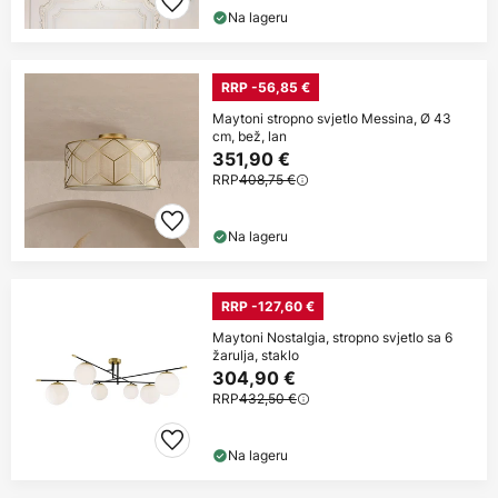
Na lageru
RRP -56,85 €
Maytoni stropno svjetlo Messina, Ø 43
cm, bež, lan
351,90 €
RRP
408,75 €
Na lageru
RRP -127,60 €
Maytoni Nostalgia, stropno svjetlo sa 6
žarulja, staklo
304,90 €
RRP
432,50 €
Na lageru