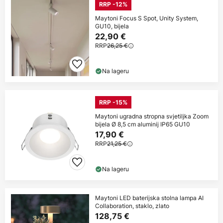
RRP -12%
Maytoni Focus S Spot, Unity System,
GU10, bijela
22,90 €
RRP
26,25 €
Na lageru
RRP -15%
Maytoni ugradna stropna svjetiljka Zoom
bijela Ø 8,5 cm aluminij IP65 GU10
17,90 €
RRP
21,25 €
Na lageru
Maytoni LED baterijska stolna lampa AI
Collaboration, staklo, zlato
128,75 €