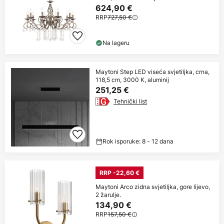
624,90 €
RRP
727,50 €
Na lageru
Maytoni Step LED viseća svjetiljka, crna,
118,5 cm, 3000 K, aluminij
251,25 €
Tehnički list
Rok isporuke: 8 - 12 dana
RRP -22,60 €
Maytoni Arco zidna svjetiljka, gore lijevo,
2 žarulje.
134,90 €
RRP
157,50 €