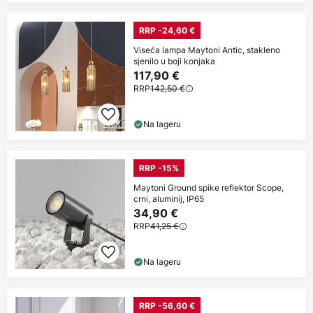
RRP -24,60 €
Viseća lampa Maytoni Antic, stakleno
sjenilo u boji konjaka
117,90 €
RRP
142,50 €
Na lageru
RRP -15%
Maytoni Ground spike reflektor Scope,
crni, aluminij, IP65
34,90 €
RRP
41,25 €
Na lageru
RRP -56,60 €