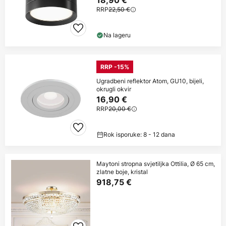
18,90 €
RRP
22,50 €
Na lageru
RRP -15%
Ugradbeni reflektor Atom, GU10, bijeli,
okrugli okvir
16,90 €
RRP
20,00 €
Rok isporuke: 8 - 12 dana
Maytoni stropna svjetiljka Ottilia, Ø 65 cm,
zlatne boje, kristal
918,75 €