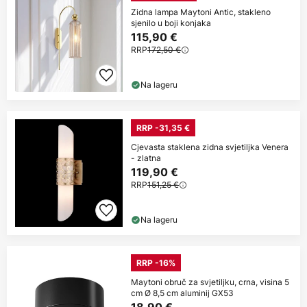
Zidna lampa Maytoni Antic, stakleno
sjenilo u boji konjaka
115,90 €
RRP
172,50 €
Na lageru
RRP -31,35 €
Cjevasta staklena zidna svjetiljka Venera
- zlatna
119,90 €
RRP
151,25 €
Na lageru
RRP -16%
Maytoni obruč za svjetiljku, crna, visina 5
cm Ø 8,5 cm aluminij GX53