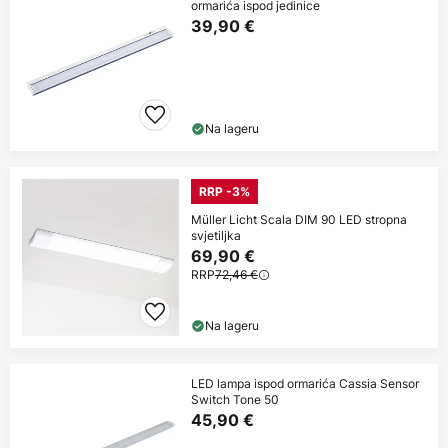
ormarića ispod jedinice
39,90 €
Na lageru
RRP -3%
Müller Licht Scala DIM 90 LED stropna
svjetiljka
69,90 €
RRP
72,46 €
Na lageru
LED lampa ispod ormarića Cassia Sensor
Switch Tone 50
45,90 €