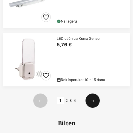
Na lageru
LED utičnica Kuma Sensor
5,76 €
Rok isporuke: 10 - 15 dana
Stranica
1
2
3
4
Prethodno
Sljedeći
Bilten