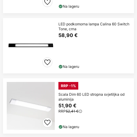
Na lageru
LED podkomorna lampa Calina 60 Switch
Tone, crna
58,90 €
Na lageru
RRP -1%
Scala Dim 60 LED stropna svjetiljka od
aluminija
51,90 €
RRP
52,41 €
Na lageru