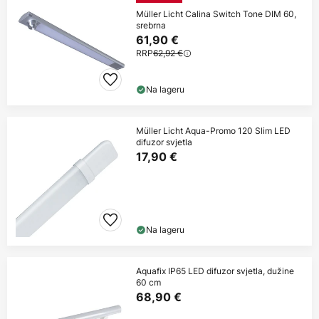
Müller Licht Calina Switch Tone DIM 60,
srebrna
61,90 €
RRP
62,92 €
Na lageru
Müller Licht Aqua-Promo 120 Slim LED
difuzor svjetla
17,90 €
Na lageru
Aquafix IP65 LED difuzor svjetla, dužine
60 cm
68,90 €