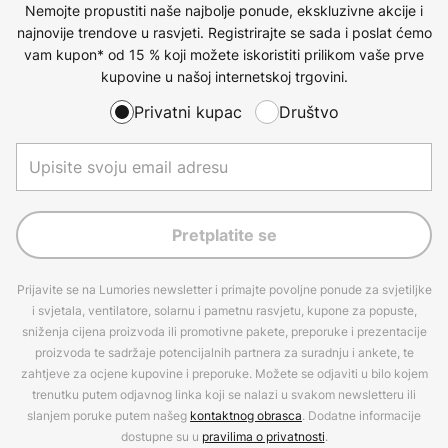
Nemojte propustiti naše najbolje ponude, ekskluzivne akcije i
najnovije trendove u rasvjeti. Registrirajte se sada i poslat ćemo
vam kupon* od 15 % koji možete iskoristiti prilikom vaše prve
kupovine u našoj internetskoj trgovini.
Privatni kupac
Društvo
Pretplatite se
Prijavite se na Lumories newsletter i primajte povoljne ponude za svjetiljke
i svjetala, ventilatore, solarnu i pametnu rasvjetu, kupone za popuste,
sniženja cijena proizvoda ili promotivne pakete, preporuke i prezentacije
proizvoda te sadržaje potencijalnih partnera za suradnju i ankete, te
zahtjeve za ocjene kupovine i preporuke. Možete se odjaviti u bilo kojem
trenutku putem odjavnog linka koji se nalazi u svakom newsletteru ili
slanjem poruke putem našeg
kontaktnog obrasca
. Dodatne informacije
dostupne su u
pravilima o privatnosti
.