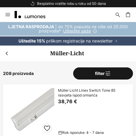
Besplatna dostava za kupnju iznad 69 €
Skip
to
Content
| do 70% popusta na više od 20.000
LJETNA RASPRODAJA
proizvoda*
Uštedite sada
prilikom registracije na newsletter
Uštedite 15%
Müller-Licht
208 proizvoda
filter
Müller Licht Linex Switch Tone 85
rasvjeta ispod ormarića
38,76 €
Rok isporuke: 4 - 7 dana