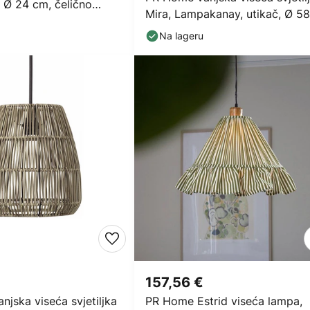
, Ø 24 cm, čelično
Mira, Lampakanay, utikač, Ø 58
cm
Na lageru
157,56 €
jska viseća svjetiljka
PR Home Estrid viseća lampa,