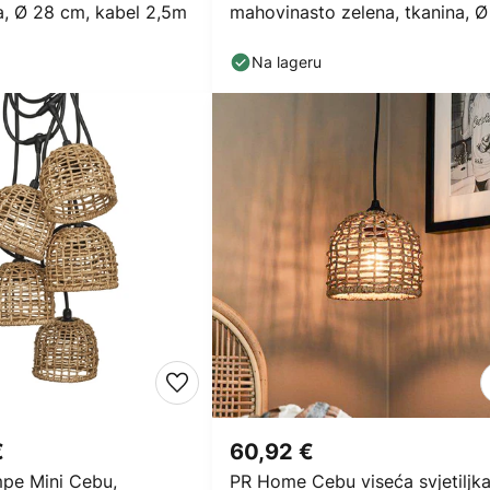
a, Ø 28 cm, kabel 2,5m
mahovinasto zelena, tkanina, Ø
cm, E27
Na lageru
€
60,92 €
mpe Mini Cebu,
PR Home Cebu viseća svjetiljka