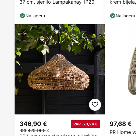
37 cm, sjenilo Lampakanay, IP20
krem bijela
utično oko
Na lageru
Na lageru
346,90 €
97,68 €
RRP -73,26 €
RRP
420,16 €
PR Home van