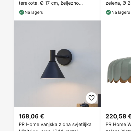
terakota, Ø 17 cm, željezno
zelena, Ø 2
utičnica
Na lageru
Na lageru
168,06 €
220,58 
PR Home vanjska zidna svjetiljka
PR Home Wel