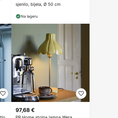
sjenilo, bijela, Ø 50 cm
Na lageru
97,68 €
tlo
PR Home stolna lampa Wera,