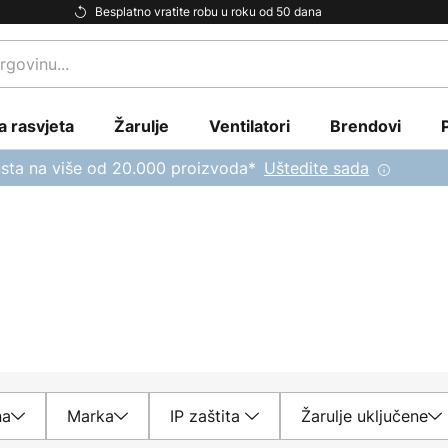
Besplatno vratite robu u roku od 50 dana
a rasvjeta
Žarulje
Ventilatori
Brendovi
sta na više od 20.000 proizvoda*
Uštedite sada
na
Marka
IP zaštita
Žarulje uključene