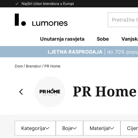
Skip
Najširi izbor brendova u Europi
to
Pretražite
Content
trgovinu...
Unutarnja rasvjeta
Sobe
Vanjsk
| do 70% popu
LJETNA RASPRODAJA
Dom
Brendovi
PR Home
PR Home
Kategorija
Boje
Materijal
Cije