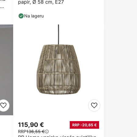
papir, Ø 58 cm, E27
Na lageru
115,90 €
RRP -20,65 €
RRP
136,55 €