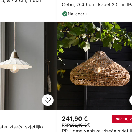
na, Ø 43 cm, metal
Cebu, Ø 46 cm, kabel 2,5 m, I
Na lageru
241,90 €
RRP -10,2
RRP
252,10 €
er viseća svjetiljka,
PR Home vanjska viseća svjetil