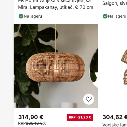
PR Home vanjska viseća svjetiljka
Saigon, siv
Mira, Lampakanay, utikač, Ø 70 cm
Na lageru
Na lageru
314,90 €
304,62 
RRP -21,23 €
RRP
336,13 €
Vanjske la