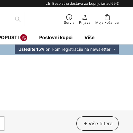
Besplatna dostava za kupnju iznad 69 €
traži
Servis
Prijava
Moja košarica
POPUSTI
Poslovni kupci
Više
prilikom registracije na newsletter
Uštedite 15%
Više filtera