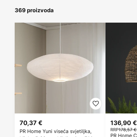
369 proizvoda
70,37 €
136,90 €
RRP
178,57 €
PR Home Yuni viseća svjetiljka,
PR Home Ceb