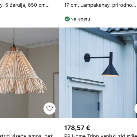
, 5 žarulja, 650 cm
17 cm, Lampakanay, prirodno
smeđa
Na lageru
178,57 €
trid viseća lampa, bež,
PR Home Tripp vanjski zid svije