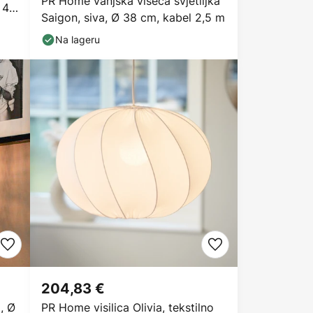
PR Home vanjska viseća svjetiljka
 40
Saigon, siva, Ø 38 cm, kabel 2,5 m
Na lageru
204,83 €
, Ø
PR Home visilica Olivia, tekstilno