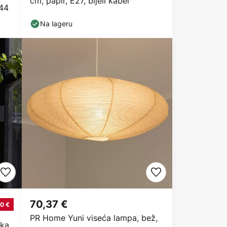
cm, papir, E27, bijeli kabel
P44
Na lageru
70,37 €
0 €
PR Home Yuni viseća lampa, bež,
jka