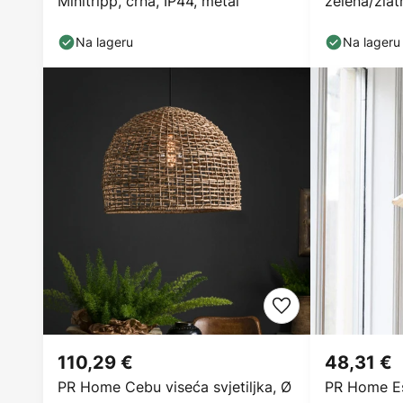
Minitripp, crna, IP44, metal
zelena/zlat
Na lageru
Na lageru
110,29 €
48,31 €
PR Home Cebu viseća svjetiljka, Ø
PR Home Est