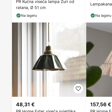
PR Kućna viseća lampa Zuri od
Lampakanay
ratana, Ø 51 cm
IP44
Na lageru
Na lageru
48,31 €
157,56 €
PR Home Ester viseća svjetiljka,
PR Home Es