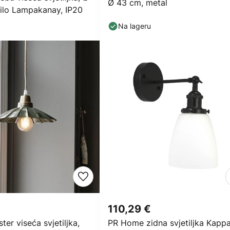
Ø 43 cm, metal
nilo Lampakanay, IP20
Na lageru
110,29 €
er viseća svjetiljka,
PR Home zidna svjetiljka Kappa