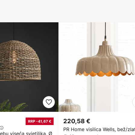
220,58 €
RRP -41,67 €
PR Home visilica Wells, bež/zla
u viseća svjetiljka, Ø