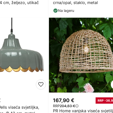
4 cm, željezo, utikač
crna/opal, staklo, metal
Na lageru
€
167,90 €
RRP -36,9
RRP
204,83 €
ls viseća svjetiljka,
PR Home vanjska viseća svjetil