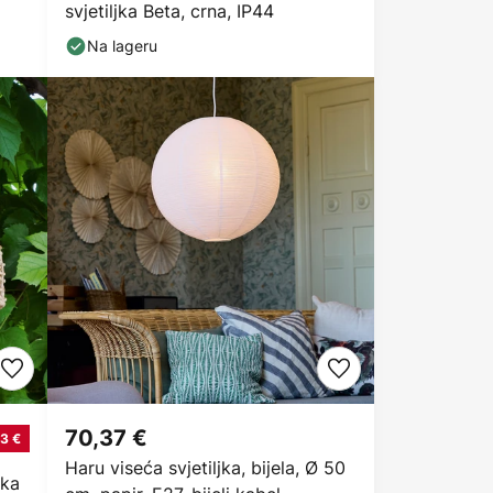
svjetiljka Beta, crna, IP44
Na lageru
70,37 €
3 €
Haru viseća svjetiljka, bijela, Ø 50
jka