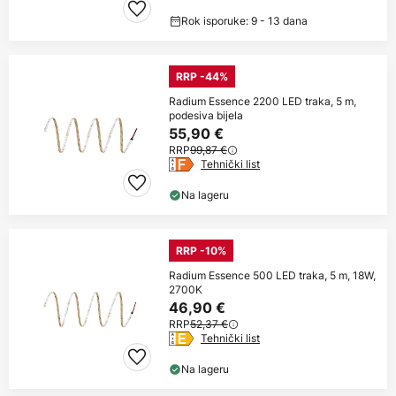
Rok isporuke: 9 - 13 dana
RRP -44%
Radium Essence 2200 LED traka, 5 m,
podesiva bijela
55,90 €
RRP
99,87 €
Tehnički list
Na lageru
RRP -10%
Radium Essence 500 LED traka, 5 m, 18W,
2700K
46,90 €
RRP
52,37 €
Tehnički list
Na lageru