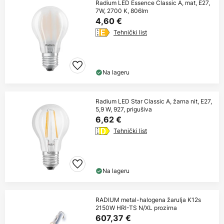
Radium LED Essence Classic A, mat, E27,
7W, 2700 K, 806lm
4,60 €
Tehnički list
Na lageru
Radium LED Star Classic A, žarna nit, E27,
5,9 W, 927, prigušiva
6,62 €
Tehnički list
Na lageru
RADIUM metal-halogena žarulja K12s
2150W HRI-TS N/XL prozirna
607,37 €