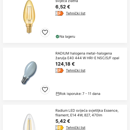
svijeća zlatna
6,52 €
Tehnički list
Na lageru
RADIUM halogena metal-halogena
žarulja E40 444 W HRI-E NSC/S/F opal
124,18 €
Tehnički list
Rok isporuke: 7 - 11 dana
Radium LED svijeća svjetiljka Essence,
filament, E14 4W, 827, 470lm
5,42 €
Tehnički list