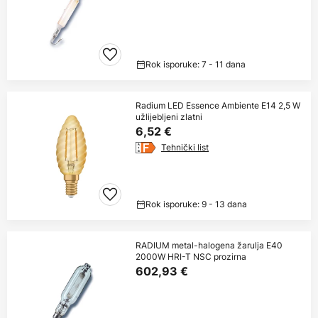
Rok isporuke: 7 - 11 dana
Radium LED Essence Ambiente E14 2,5 W
užlijebljeni zlatni
6,52 €
Tehnički list
Rok isporuke: 9 - 13 dana
RADIUM metal-halogena žarulja E40
2000W HRI-T NSC prozirna
602,93 €