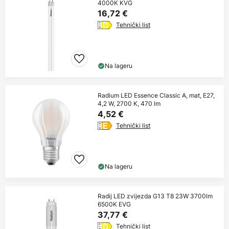
4000K KVG
16,72 €
Tehnički list
Na lageru
Radium LED Essence Classic A, mat, E27,
4,2 W, 2700 K, 470 lm
4,52 €
Tehnički list
Na lageru
Radij LED zvijezda G13 T8 23W 3700lm
6500K EVG
37,77 €
Tehnički list