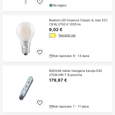
Na lageru
Radium LED Essence Classic A, mat, E27,
7,8 W, 2700 K 1055 lm
9,02 €
Tehnički list
Rok isporuke: 9 - 13 dana
RADIUM metal-halogena žarulja E40
270W HRI-T B prozirna
179,87 €
Rok isporuke: 7 - 11 dana