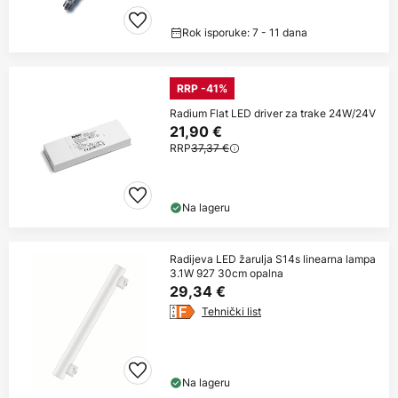
Rok isporuke: 7 - 11 dana
RRP -41%
Radium Flat LED driver za trake 24W/24V
21,90 €
RRP
37,37 €
Na lageru
Radijeva LED žarulja S14s linearna lampa
3.1W 927 30cm opalna
29,34 €
Tehnički list
Na lageru