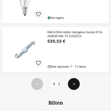
Na lageru
RADIJSKA metal-halogena žarulja K12s
2080W HRI-TS D/S/ECG
530,53 €
Rok isporuke: 7 - 11 dana
Stranica
1
2
Prethodno
Sljedeći
Bilten