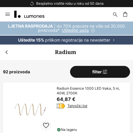
Besplatna dostava za kupnju iznad 69 €
Skip
to
Content
| do 70% popusta na više od 20.000
LJETNA RASPRODAJA
proizvoda*
Uštedite sada
prilikom registracije na newsletter
Uštedite 15%
Radium
92 proizvoda
filter
Radium Essence 1000 LED traka, 5 m,
40W, 2700K
64,87 €
Tehnički list
Na lageru