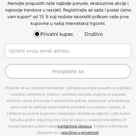
Nemojte propustiti naše najbolje ponude, ekskluzivne akcije i
najnovije trendove u rasvjeti. Registrirajte se sada i poslat ćemo
vam kupon* od 15 % koji možete iskoristiti prilikom vaše prve
kupovine u našoj internetskoj trgovini.
Privatni kupac
Društvo
Pretplatite se
Prijavite se na Lumories newsletter i primajte povoljne ponude za svjetiljke
i svjetala, ventilatore, solarnu i pametnu rasvjetu, kupone za popuste,
sniženja cijena proizvoda ili promotivne pakete, preporuke i prezentacije
proizvoda te sadržaje potencijalnih partnera za suradnju i ankete, te
zahtjeve za ocjene kupovine i preporuke. Možete se odjaviti u bilo kojem
trenutku putem odjavnog linka koji se nalazi u svakom newsletteru ili
slanjem poruke putem našeg
kontaktnog obrasca
. Dodatne informacije
dostupne su u
pravilima o privatnosti
.