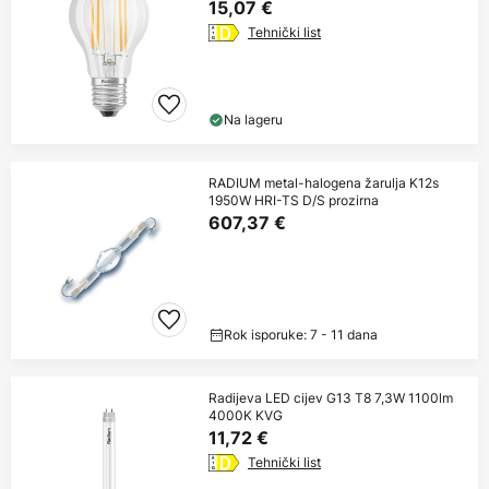
15,07 €
Tehnički list
Na lageru
RADIUM metal-halogena žarulja K12s
1950W HRI-TS D/S prozirna
607,37 €
Rok isporuke: 7 - 11 dana
Radijeva LED cijev G13 T8 7,3W 1100lm
4000K KVG
11,72 €
Tehnički list