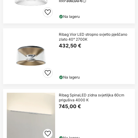
RRP
390,00 €
Na lageru
Ribag Vior LED stropno svjetlo pješčano
zlato 40° 2700K
432,50 €
Na lageru
Ribag SpinaLED zidna svjetiljka 60cm
prigušiva 4000 K
745,00 €
Na lageru