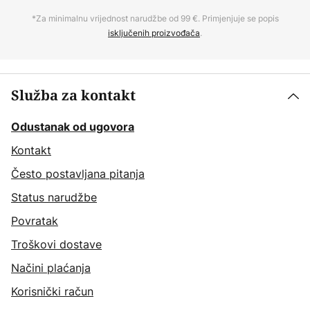
*Za minimalnu vrijednost narudžbe od 99 €. Primjenjuje se popis
isključenih proizvođača
.
Služba za kontakt
Odustanak od ugovora
Kontakt
Često postavljana pitanja
Status narudžbe
Povratak
Troškovi dostave
Načini plaćanja
Korisnički račun