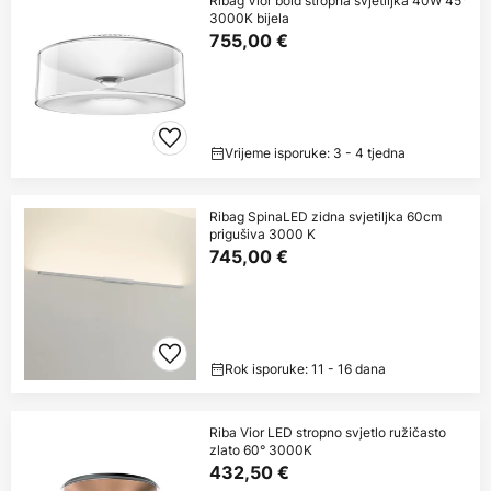
Ribag Vior bold stropna svjetiljka 40W 45°
3000K bijela
755,00 €
Vrijeme isporuke: 3 - 4 tjedna
Ribag SpinaLED zidna svjetiljka 60cm
prigušiva 3000 K
745,00 €
Rok isporuke: 11 - 16 dana
Riba Vior LED stropno svjetlo ružičasto
zlato 60° 3000K
432,50 €