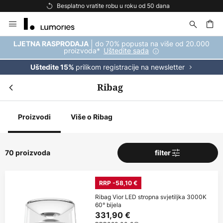
Besplatna dostava za kupnju iznad 69 €
Skip
to
Content
| do 70% popusta na više od 20.000
LJETNA RASPRODAJA
proizvoda*
Uštedite sada
prilikom registracije na newsletter
Uštedite 15%
Ribag
Proizvodi
Više o Ribag
70 proizvoda
filter
RRP -58,10 €
Ribag Vior LED stropna svjetiljka 3000K
60° bijela
331,90 €