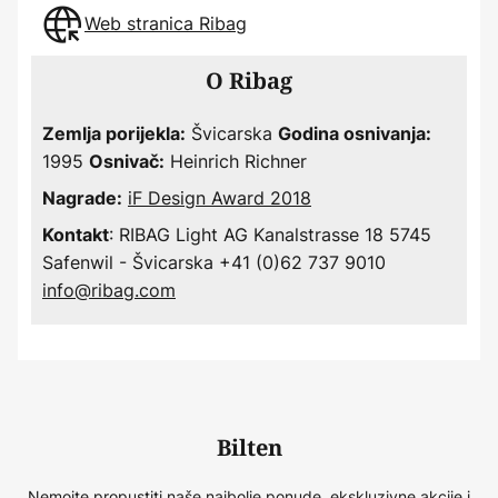
Web stranica Ribag
O Ribag
Švicarska
Zemlja porijekla:
Godina osnivanja:
1995
Heinrich Richner
Osnivač:
iF Design Award 2018
Nagrade:
: RIBAG Light AG Kanalstrasse 18 5745
Kontakt
Safenwil - Švicarska +41 (0)62 737 9010
info@ribag.com
Bilten
Nemojte propustiti naše najbolje ponude, ekskluzivne akcije i