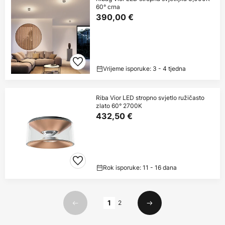
60° crna
390,00 €
Vrijeme isporuke: 3 - 4 tjedna
Riba Vior LED stropno svjetlo ružičasto
zlato 60° 2700K
432,50 €
Rok isporuke: 11 - 16 dana
Stranica
1
2
Prethodno
Sljedeći