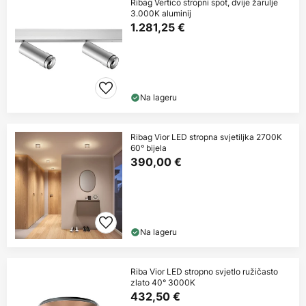
Ribag Vertico stropni spot, dvije žarulje
3.000K aluminij
1.281,25 €
Na lageru
Ribag Vior LED stropna svjetiljka 2700K
60° bijela
390,00 €
Na lageru
Riba Vior LED stropno svjetlo ružičasto
zlato 40° 3000K
432,50 €