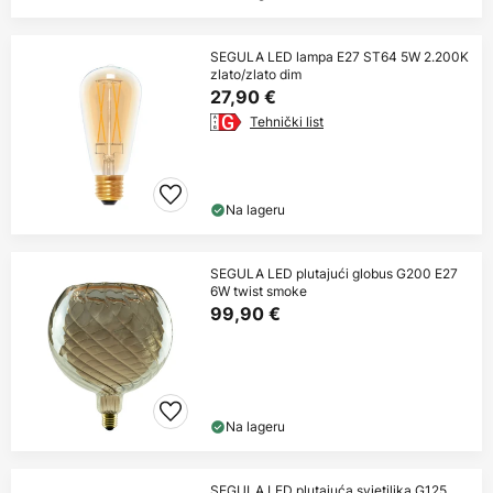
SEGULA LED lampa E27 ST64 5W 2.200K
zlato/zlato dim
27,90 €
Tehnički list
Na lageru
SEGULA LED plutajući globus G200 E27
6W twist smoke
99,90 €
Na lageru
SEGULA LED plutajuća svjetiljka G125