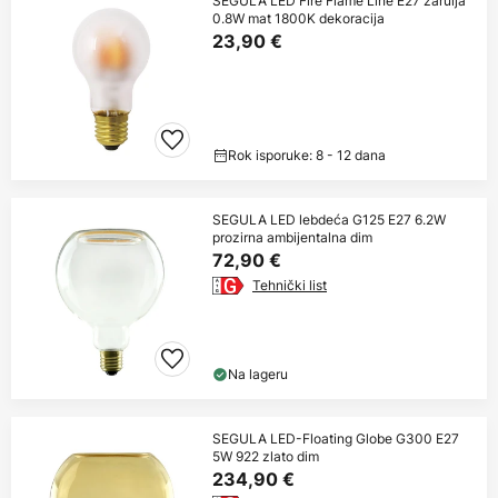
SEGULA LED Fire Flame Line E27 žarulja
0.8W mat 1800K dekoracija
23,90 €
Rok isporuke: 8 - 12 dana
SEGULA LED lebdeća G125 E27 6.2W
prozirna ambijentalna dim
72,90 €
Tehnički list
Na lageru
SEGULA LED-Floating Globe G300 E27
5W 922 zlato dim
234,90 €