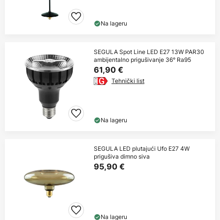
Na lageru
SEGULA Spot Line LED E27 13W PAR30
ambijentalno prigušivanje 36° Ra95
61,90 €
Tehnički list
Na lageru
SEGULA LED plutajući Ufo E27 4W
prigušiva dimno siva
95,90 €
Na lageru