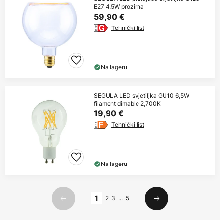
E27 4,5W prozirna
59,90 €
Tehnički list
Na lageru
SEGULA LED svjetiljka GU10 6,5W
filament dimable 2,700K
19,90 €
Tehnički list
Na lageru
Stranica
1
2
3
...
5
Prethodno
Sljedeći