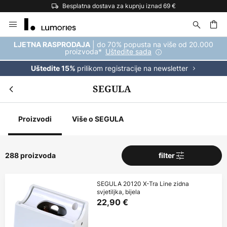
Besplatna dostava za kupnju iznad 69 €
Skip
to
Content
| do 70% popusta na više od 20.000
LJETNA RASPRODAJA
proizvoda*
Uštedite sada
prilikom registracije na newsletter
Uštedite 15%
SEGULA
Proizvodi
Više o SEGULA
288 proizvoda
filter
SEGULA 20120 X-Tra Line zidna
svjetiljka, bijela
22,90 €