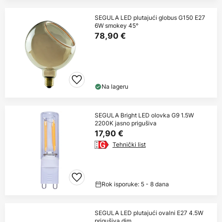
SEGULA LED plutajući globus G150 E27
6W smokey 45°
78,90 €
Na lageru
SEGULA Bright LED olovka G9 1.5W
2200K jasno prigušiva
17,90 €
Tehnički list
Rok isporuke: 5 - 8 dana
SEGULA LED plutajući ovalni E27 4.5W
prigušiva dim