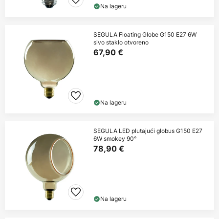
Na lageru
SEGULA Floating Globe G150 E27 6W
sivo staklo otvoreno
67,90 €
Na lageru
SEGULA LED plutajući globus G150 E27
6W smokey 90°
78,90 €
Na lageru