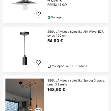
41,90 €
RRP
52,46 €
Na lageru
SEGULA viseća svjetiljka Alix Wave, E27,
ovjes 400 cm
54,90 €
Rok isporuke: 11 - 16 dana
SEGULA viseća svjetiljka Spyder 3 Wave,
crna, 3 žarulje
168,90 €