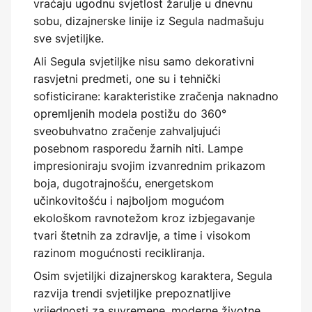
vraćaju ugodnu svjetlost žarulje u dnevnu
sobu, dizajnerske linije iz Segula nadmašuju
sve svjetiljke.
Ali Segula svjetiljke nisu samo dekorativni
rasvjetni predmeti, one su i tehnički
sofisticirane: karakteristike zračenja naknadno
opremljenih modela postižu do 360°
sveobuhvatno zračenje zahvaljujući
posebnom rasporedu žarnih niti. Lampe
impresioniraju svojim izvanrednim prikazom
boja, dugotrajnošću, energetskom
učinkovitošću i najboljom mogućom
ekološkom ravnotežom kroz izbjegavanje
tvari štetnih za zdravlje, a time i visokom
razinom mogućnosti recikliranja.
Osim svjetiljki dizajnerskog karaktera, Segula
razvija trendi svjetiljke prepoznatljive
vrijednosti za suvremene, moderne životne