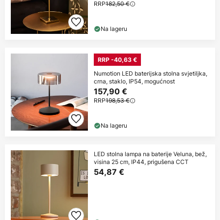
RRP
182,50 €
Na lageru
RRP -40,63 €
Numotion LED baterijska stolna svjetiljka,
crna, staklo, IP54, mogućnost
157,90 €
RRP
198,53 €
Na lageru
LED stolna lampa na baterije Veluna, bež,
visina 25 cm, IP44, prigušena CCT
54,87 €