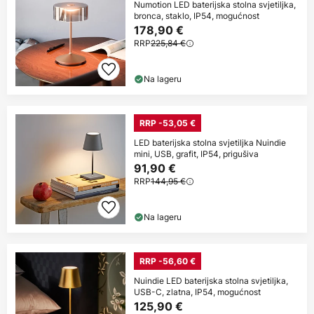
Numotion LED baterijska stolna svjetiljka,
bronca, staklo, IP54, mogućnost
178,90 €
RRP
225,84 €
Na lageru
RRP -53,05 €
LED baterijska stolna svjetiljka Nuindie
mini, USB, grafit, IP54, prigušiva
91,90 €
RRP
144,95 €
Na lageru
RRP -56,60 €
Nuindie LED baterijska stolna svjetiljka,
USB-C, zlatna, IP54, mogućnost
125,90 €