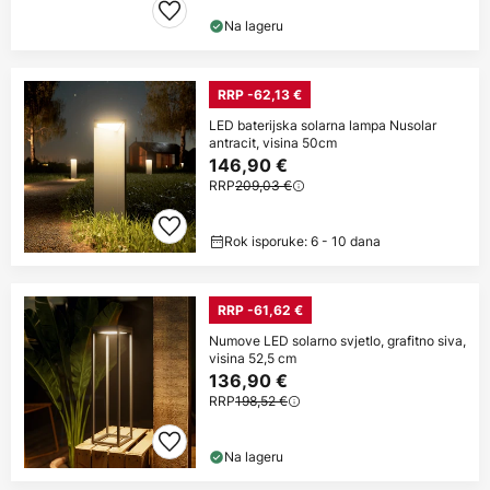
Na lageru
RRP -62,13 €
LED baterijska solarna lampa Nusolar
antracit, visina 50cm
146,90 €
RRP
209,03 €
Rok isporuke: 6 - 10 dana
RRP -61,62 €
Numove LED solarno svjetlo, grafitno siva,
visina 52,5 cm
136,90 €
RRP
198,52 €
Na lageru