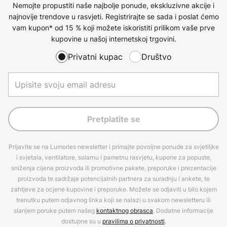
Nemojte propustiti naše najbolje ponude, ekskluzivne akcije i
najnovije trendove u rasvjeti. Registrirajte se sada i poslat ćemo
vam kupon* od 15 % koji možete iskoristiti prilikom vaše prve
kupovine u našoj internetskoj trgovini.
Privatni kupac
Društvo
Pretplatite se
Prijavite se na Lumories newsletter i primajte povoljne ponude za svjetiljke
i svjetala, ventilatore, solarnu i pametnu rasvjetu, kupone za popuste,
sniženja cijena proizvoda ili promotivne pakete, preporuke i prezentacije
proizvoda te sadržaje potencijalnih partnera za suradnju i ankete, te
zahtjeve za ocjene kupovine i preporuke. Možete se odjaviti u bilo kojem
trenutku putem odjavnog linka koji se nalazi u svakom newsletteru ili
slanjem poruke putem našeg
kontaktnog obrasca
. Dodatne informacije
dostupne su u
pravilima o privatnosti
.