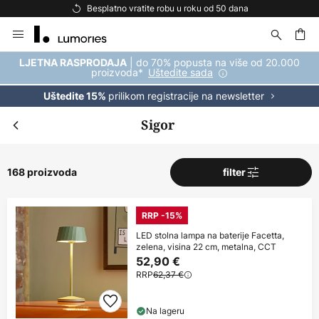
Besplatna dostava za kupnju iznad 69 €
Skip
to
Content
| do 70% popusta na više od 20.000
LJETNA RASPRODAJA
proizvoda*
Uštedite sada
prilikom registracije na newsletter
Uštedite 15%
Sigor
168 proizvoda
filter
RRP -15%
LED stolna lampa na baterije Facetta,
zelena, visina 22 cm, metalna, CCT
52,90 €
RRP
62,37 €
Na lageru