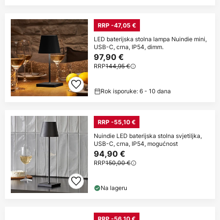
RRP -47,05 €
LED baterijska stolna lampa Nuindie mini,
USB-C, crna, IP54, dimm.
97,90 €
RRP
144,95 €
Rok isporuke: 6 - 10 dana
RRP -55,10 €
Nuindie LED baterijska stolna svjetiljka,
USB-C, crna, IP54, mogućnost
94,90 €
RRP
150,00 €
Na lageru
RRP -56,10 €