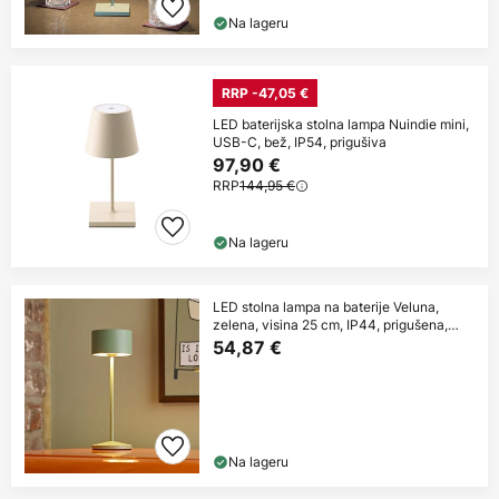
Na lageru
RRP -47,05 €
LED baterijska stolna lampa Nuindie mini,
USB-C, bež, IP54, prigušiva
97,90 €
RRP
144,95 €
Na lageru
LED stolna lampa na baterije Veluna,
zelena, visina 25 cm, IP44, prigušena,
CCT
54,87 €
Na lageru