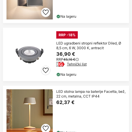
Na lageru
RRP -18%
LED ugradbeni stropni reflektor Diled, Ø
8,5 cm, 6 W, 3000 K, antracit
36,90 €
RRP
45,16 €
Tehnički list
Na lageru
LED stolna lampa na baterije Facetta, bež,
22 cm, metalna, CCT IP44
62,37 €