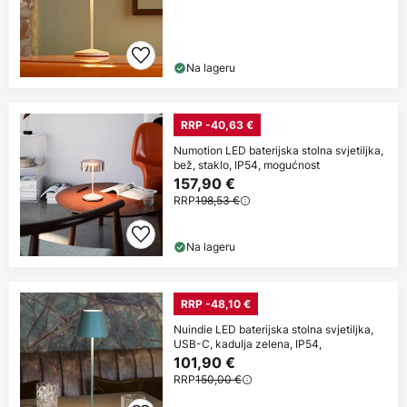
Na lageru
RRP -40,63 €
Numotion LED baterijska stolna svjetiljka,
bež, staklo, IP54, mogućnost
157,90 €
RRP
198,53 €
Na lageru
RRP -48,10 €
Nuindie LED baterijska stolna svjetiljka,
USB-C, kadulja zelena, IP54,
101,90 €
RRP
150,00 €