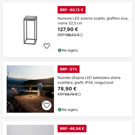
RRP -60,12 €
Numove LED solarno svjetlo, grafitno siva,
visina 32,5 cm
127,90 €
RRP
188,02 €
Na lageru
RRP -21%
Nuindie džepna LED baterijska stolna
svjetiljka, grafit, IP54, mogućnost
78,90 €
RRP
99,79 €
Na lageru
RRP -46,94 €