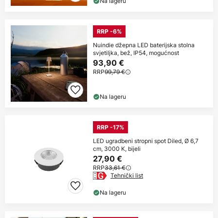
Na lageru
RRP -6%
Nuindie džepna LED baterijska stolna
svjetiljka, bež, IP54, mogućnost
93,90 €
RRP
99,79 €
Na lageru
RRP -17%
LED ugradbeni stropni spot Diled, Ø 6,7
cm, 3000 K, bijeli
27,90 €
RRP
33,61 €
Tehnički list
Na lageru