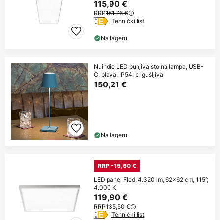
115,90 €
RRP
161,76 €
Tehnički list
Na lageru
Nuindie LED punjiva stolna lampa, USB-
C, plava, IP54, prigušljiva
150,21 €
Na lageru
RRP -15,60 €
LED panel Fled, 4.320 lm, 62x62 cm, 115°,
4.000 K
119,90 €
RRP
135,50 €
Tehnički list