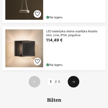
Na lageru
LED baterijska stolna svjetiljka Nutalis
mini, crna, IP54, prigušiva
114,49 €
Na lageru
Stranica
1
2
3
Prethodno
Sljedeći
Bilten