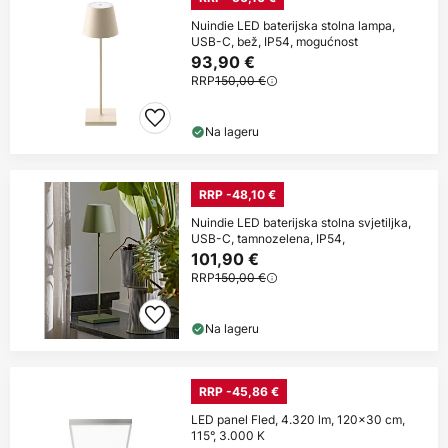
Nuindie LED baterijska stolna lampa,
USB-C, bež, IP54, mogućnost
93,90 €
RRP
150,00 €
Na lageru
RRP -48,10 €
Nuindie LED baterijska stolna svjetiljka,
USB-C, tamnozelena, IP54,
101,90 €
RRP
150,00 €
Na lageru
RRP -45,86 €
LED panel Fled, 4.320 lm, 120x30 cm,
115°, 3.000 K