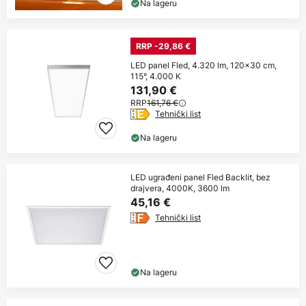
Na lageru
RRP -29,86 €
LED panel Fled, 4.320 lm, 120x30 cm,
115°, 4.000 K
131,90 €
RRP
161,76 €
Tehnički list
Na lageru
LED ugrađeni panel Fled Backlit, bez
drajvera, 4000K, 3600 lm
45,16 €
Tehnički list
Na lageru