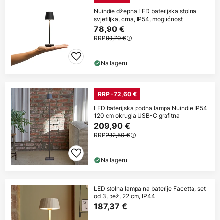
Nuindie džepna LED baterijska stolna
svjetiljka, crna, IP54, mogućnost
78,90 €
RRP
99,79 €
Na lageru
RRP -72,60 €
LED baterijska podna lampa Nuindie IP54
120 cm okrugla USB-C grafitna
209,90 €
RRP
282,50 €
Na lageru
LED stolna lampa na baterije Facetta, set
od 3, bež, 22 cm, IP44
187,37 €