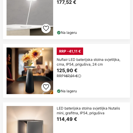
177,52 €
Na lageru
RRP -41,11 €
Nuflair LED baterijska stolna svjetiljka,
crna, IP54, prigušiva, 24 cm
125,90 €
RRP
167,01 €
Na lageru
LED baterijska stolna svjetiljka Nutalis
mini, grafitna, IP54, prigušiva
114,49 €