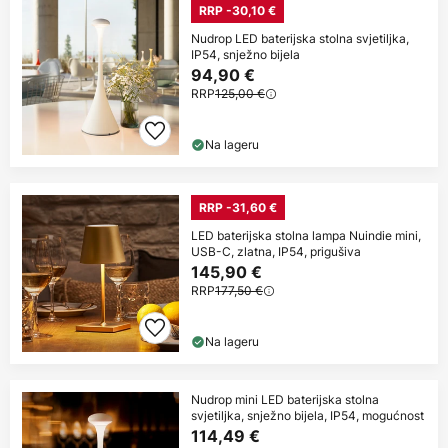
RRP -30,10 €
Nudrop LED baterijska stolna svjetiljka,
IP54, snježno bijela
94,90 €
RRP
125,00 €
Na lageru
RRP -31,60 €
LED baterijska stolna lampa Nuindie mini,
USB-C, zlatna, IP54, prigušiva
145,90 €
RRP
177,50 €
Na lageru
Nudrop mini LED baterijska stolna
svjetiljka, snježno bijela, IP54, mogućnost
114,49 €