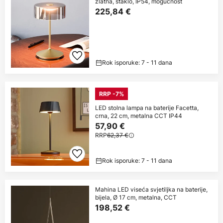
zlatna, staklo, IP54, mogućnost
225,84 €
Rok isporuke: 7 - 11 dana
RRP -7%
LED stolna lampa na baterije Facetta,
crna, 22 cm, metalna CCT IP44
57,90 €
RRP
62,37 €
Rok isporuke: 7 - 11 dana
Mahina LED viseća svjetiljka na baterije,
bijela, Ø 17 cm, metalna, CCT
198,52 €