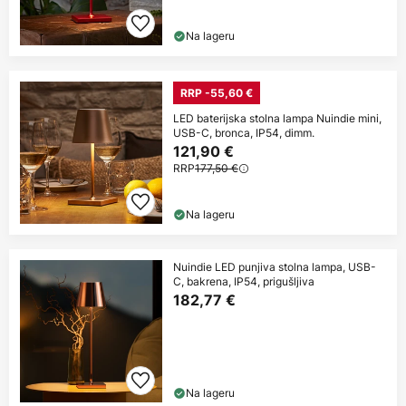
Na lageru
RRP -55,60 €
LED baterijska stolna lampa Nuindie mini,
USB-C, bronca, IP54, dimm.
121,90 €
RRP
177,50 €
Na lageru
Nuindie LED punjiva stolna lampa, USB-
C, bakrena, IP54, prigušljiva
182,77 €
Na lageru