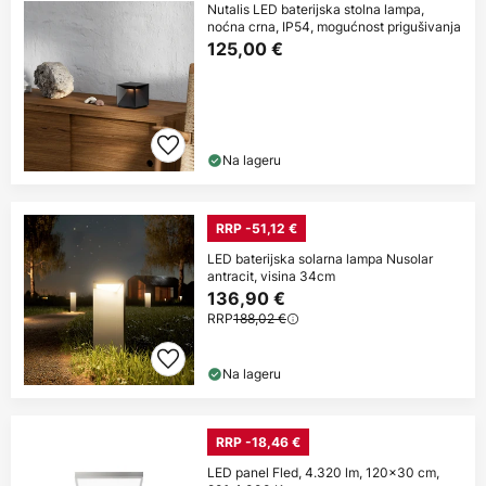
Nutalis LED baterijska stolna lampa,
noćna crna, IP54, mogućnost prigušivanja
125,00 €
Na lageru
RRP -51,12 €
LED baterijska solarna lampa Nusolar
antracit, visina 34cm
136,90 €
RRP
188,02 €
Na lageru
RRP -18,46 €
LED panel Fled, 4.320 lm, 120x30 cm,