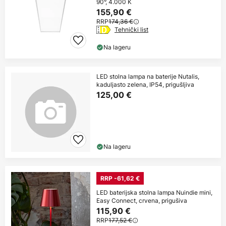
90°, 4.000 K
155,90 €
RRP
174,36 €
Tehnički list
Na lageru
LED stolna lampa na baterije Nutalis,
kaduljasto zelena, IP54, prigušljiva
125,00 €
Na lageru
RRP -61,62 €
LED baterijska stolna lampa Nuindie mini,
Easy Connect, crvena, prigušiva
115,90 €
RRP
177,52 €