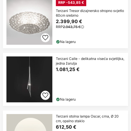
RRP -543,85 €
Terzani Tresor dizajnersko stropno svjetlo
60cm srebrno
2.399,90 €
RRP
2.943,75 €
Na lageru
Terzani Calle - delikatna viseća svjetiljka,
jedna žarulja
1.081,25 €
Na lageru
Terzani stolna lampa Oscar, crna, Ø 20
cm, opalno staklo
612,50 €