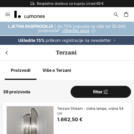
Besplatna dostava za kupnju iznad 69 €
Skip
to
Content
| do 70% popusta na više od 20.000
LJETNA RASPRODAJA
proizvoda*
Uštedite sada
prilikom registracije na newsletter
Uštedite 15%
Terzani
Proizvodi
Više o Terzani
39 proizvoda
filter
Terzani Stream - zidna lampa, visina 54
cm
1.662,50 €