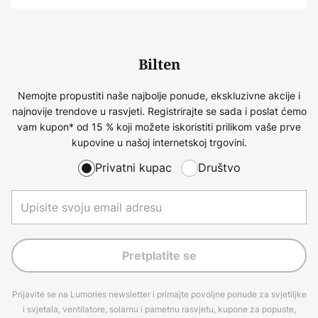
Bilten
Nemojte propustiti naše najbolje ponude, ekskluzivne akcije i
najnovije trendove u rasvjeti. Registrirajte se sada i poslat ćemo
vam kupon* od 15 % koji možete iskoristiti prilikom vaše prve
kupovine u našoj internetskoj trgovini.
Privatni kupac
Društvo
Pretplatite se
Prijavite se na Lumories newsletter i primajte povoljne ponude za svjetiljke
i svjetala, ventilatore, solarnu i pametnu rasvjetu, kupone za popuste,