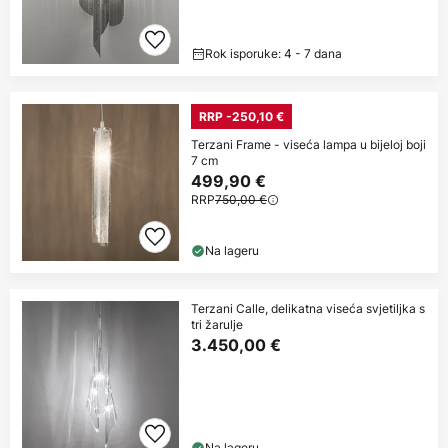
Rok isporuke: 4 - 7 dana
RRP -250,10 €
Terzani Frame - viseća lampa u bijeloj boji
7 cm
499,90 €
RRP
750,00 €
Na lageru
Terzani Calle, delikatna viseća svjetiljka s
tri žarulje
3.450,00 €
Na lageru