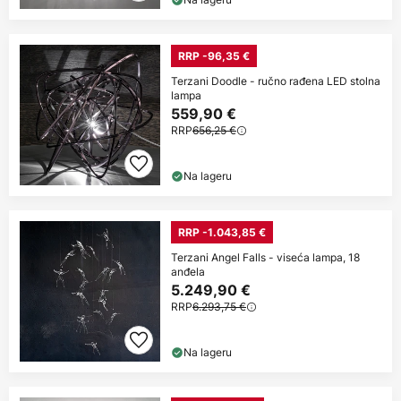
RRP -96,35 €
Terzani Doodle - ručno rađena LED stolna
lampa
559,90 €
RRP
656,25 €
Na lageru
RRP -1.043,85 €
Terzani Angel Falls - viseća lampa, 18
anđela
5.249,90 €
RRP
6.293,75 €
Na lageru