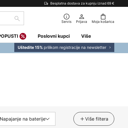
Besplatna dostava za kupnju iznad 69 €
traži
Servis
Prijava
Moja košarica
POPUSTI
Poslovni kupci
Više
prilikom registracije na newsletter
Uštedite 15%
Napajanje na baterije
Više filtera