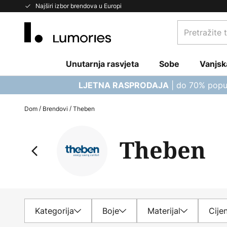
Skip
Najširi izbor brendova u Europi
to
Pretražite
Content
trgovinu...
Unutarnja rasvjeta
Sobe
Vanjsk
| do 70% popu
LJETNA RASPRODAJA
Dom
Brendovi
Theben
Theben
Kategorija
Boje
Materijal
Cije