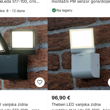
theLeda S17-100, crni
montažni PIR senzor gore/dolje
Na lageru
uke: 8 - 12 dana
€
96,90 €
 vanjska zidna
Theben LED vanjska zidna