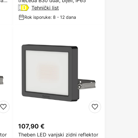
la,
theLeda B30 dual, bijeli, IP65
Tehnički list
Rok isporuke: 8 - 12 dana
107,90 €
tor
Theben LED vanjski zidni reflektor