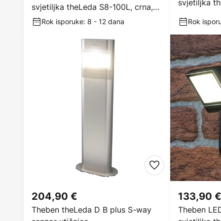
svjetiljka 
svjetiljka theLeda S8-100L, crna,
senzor
4000 K
Rok isporuke: 8 - 12 dana
Rok ispor
204,90 €
133,90 
Theben theLeda D B plus S-way
Theben LED