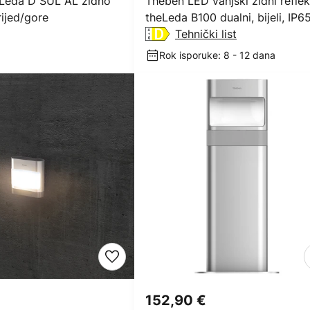
Leda D SUL AL zidno
Theben LED vanjski zidni reflek
rijed/gore
theLeda B100 dualni, bijeli, IP6
Tehnički list
Rok isporuke: 8 - 12 dana
152,90 €