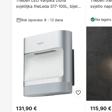
Theben LED vanjska zidna
Theben the
svjetiljka theLeda S17-100L, bijela,
svjetlo nap
2 žarulje.
Na lageru
Rok isporuke: 8 - 12 dana
131,90 €
115,90 €