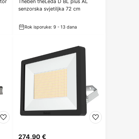
tor
Theben theLeda D BL plus AL
senzorska svjetiljka 72 cm
Rok isporuke: 9 - 13 dana
274,90 €