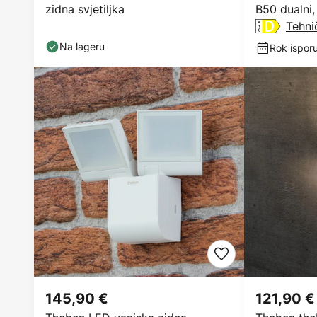
zidna svjetiljka
B50 dualni,
Tehnič
Na lageru
Rok ispor
145,90 €
121,90 €