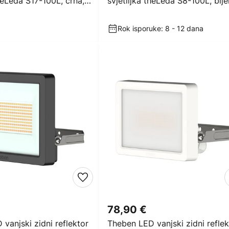
theLeda S17-100L, crna,
svjetiljka theLeda S8-100L, bije
4000 K
Rok isporuke: 8 - 12 dana
78,90 €
vanjski zidni reflektor
Theben LED vanjski zidni reflek