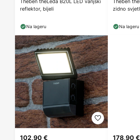
Theben theLeda B20L LED vanjski
Theben the
reflektor, bijeli
zidno svjet
Na lageru
Na lageru
102,90 €
178,90 €