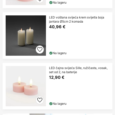
Na lageru
LED voštana svijeća krem svijetla boja
jantara Ø5cm 2 komada
40,96 €
Na lageru
LED čajna svijeća Sille, ružičasta, vosak,
set od 2, na baterije
12,90 €
Na lageru