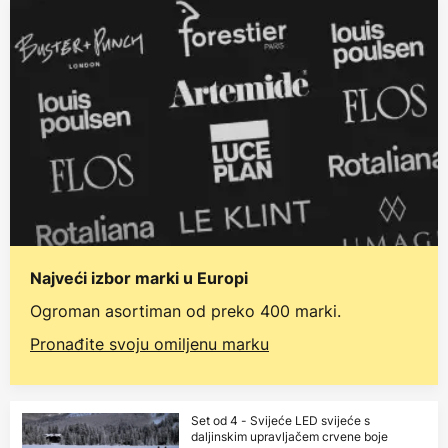
Najveći izbor marki u Europi
Ogroman asortiman od preko 400 marki.
Pronađite svoju omiljenu marku
Set od 4 - Svijeće LED svijeće s
daljinskim upravljačem crvene boje