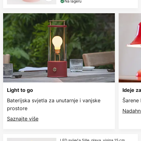
Na lageru
Light to go
Ideje z
Baterijska svjetla za unutarnje i vanjske
Šarene 
prostore
Nadahni
Saznajte više
LED svijeća Sille, plava, visina 15 cm,