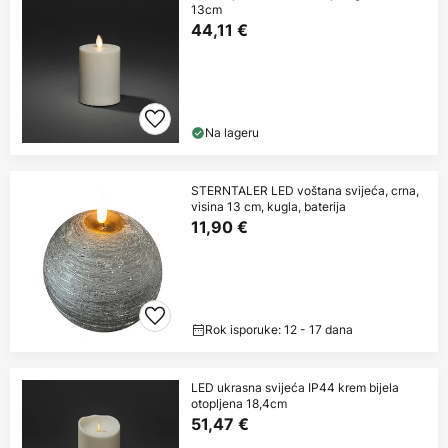
13cm
44,11 €
Na lageru
STERNTALER LED voštana svijeća, crna,
visina 13 cm, kugla, baterija
11,90 €
Rok isporuke: 12 - 17 dana
LED ukrasna svijeća IP44 krem bijela
otopljena 18,4cm
51,47 €