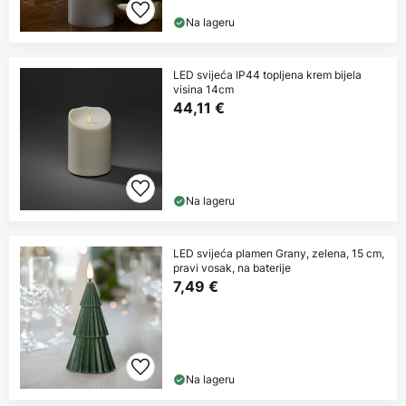
Na lageru
LED svijeća IP44 topljena krem bijela
visina 14cm
44,11 €
Na lageru
LED svijeća plamen Grany, zelena, 15 cm,
pravi vosak, na baterije
7,49 €
Na lageru