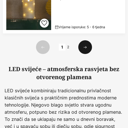
Vrijeme isporuke: 5 - 6 tjedna
Stranica
1
2
Prethodno
Sljedeći
LED svijeće – atmosferska rasvjeta bez
otvorenog plamena
LED svijeće kombiniraju tradicionalnu privlačnost
klasičnih svijeća s praktičnim prednostima moderne
tehnologije. Njegovo blago svjetlo stvara ugodnu
atmosferu, potpuno bez rizika od otvorenog plamena.
To znači da se uklapaju ne samo u dnevni boravak,
već i u spavaću sobu ili dječju sobu, gdje sigurnost