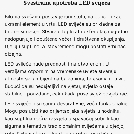
Svestrana upotreba LED svijeća
Bilo na svečano postavljenom stolu, na polici ili kao
ukrasni element u vrtu, LED svijeće su prikladne za
brojne situacije. Stvaraju toplu atmosferu koja ugodno
nadopunjuje i opuštene večeri i društvena okupljanja.
Djeluju suptilno, a istovremeno mogu postati vrhunac
dizajna.
LED svijeće nude prednosti i na otvorenom: U
verzijama otpornim na vremenske uvjete stvaraju
atmosferski ambijent na balkonima, terasama ili u
vrt
.
Budući da su neosjetljivi na vjetar, svjetlo ostaje
stabilno i pouzdano, čak i kada puše svjež povjetarac.
LED svijeće nisu samo dekorativne, već i funkcionalne.
Mogu poslužiti kao orijentacijska svjetla u hodniku,
kao suptilna noćna rasvjeta u spavaćoj sobi ili kao
sigurna alternativa tradicionalnim svijećama u dječjoj
sobi. Njihova fleksibilnost je posebno praktična: