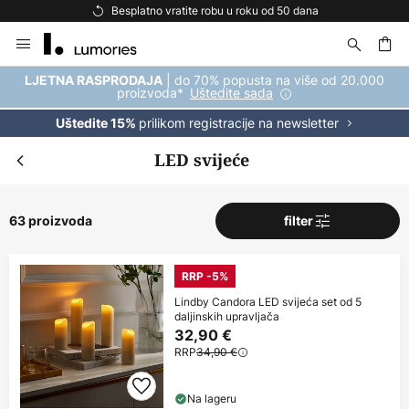
Besplatna dostava za kupnju iznad 69 €
Skip
to
Content
| do 70% popusta na više od 20.000
LJETNA RASPRODAJA
proizvoda*
Uštedite sada
prilikom registracije na newsletter
Uštedite 15%
LED svijeće
63 proizvoda
filter
RRP -5%
Lindby Candora LED svijeća set od 5
daljinskih upravljača
32,90 €
RRP
34,90 €
Na lageru