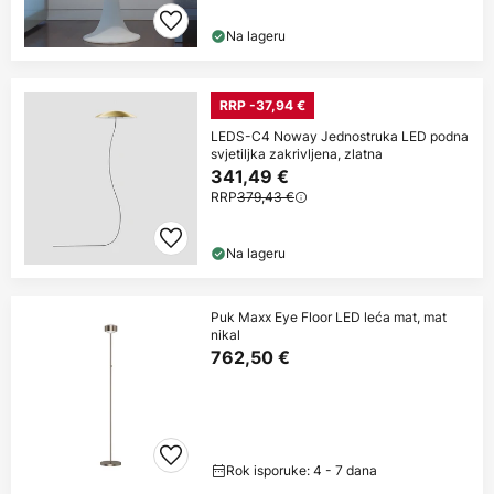
Na lageru
RRP -37,94 €
LEDS-C4 Noway Jednostruka LED podna
svjetiljka zakrivljena, zlatna
341,49 €
RRP
379,43 €
Na lageru
Puk Maxx Eye Floor LED leća mat, mat
nikal
762,50 €
Rok isporuke: 4 - 7 dana