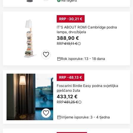
Na lageru
RRP -30,21 €
IT'S ABOUT ROMI Cambridge podna
lampa, drvo/bijela
388,90 €
RRP
419,11 €
Rok isporuke: 13 - 18 dana
RRP -48,13 €
Foscarini Birdie Easy podna svjetiljka
pješčano žuta
433,12 €
RRP
481,25 €
Vrijeme isporuke: 3 - 4 tjedna