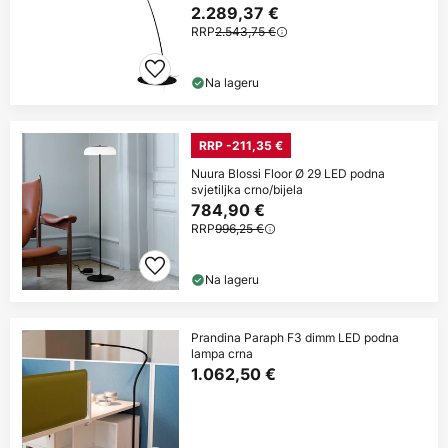
2.289,37 €
RRP
2.543,75 €
Na lageru
RRP -211,35 €
Nuura Blossi Floor Ø 29 LED podna
svjetiljka crno/bijela
784,90 €
RRP
996,25 €
Na lageru
Prandina Paraph F3 dimm LED podna
lampa crna
1.062,50 €