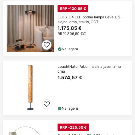
RRP -130,65 €
LEDS-C4 LED podna lampa Levels, 2-
slojna, crna, staklo, CCT
1.175,85 €
RRP
1.306,50 €
Na lageru
LeuchtNatur Arbor maslina jasen zrna
crna
1.574,57 €
Na lageru
RRP -225,50 €