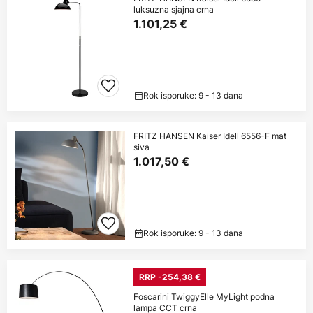
luksuzna sjajna crna
1.101,25 €
Rok isporuke: 9 - 13 dana
FRITZ HANSEN Kaiser Idell 6556-F mat
siva
1.017,50 €
Rok isporuke: 9 - 13 dana
RRP -254,38 €
Foscarini TwiggyElle MyLight podna
lampa CCT crna