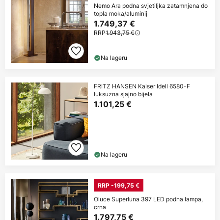
Nemo Ara podna svjetiljka zatamnjena do
topla moka/aluminij
1.749,37 €
RRP
1.943,75 €
Na lageru
FRITZ HANSEN Kaiser Idell 6580-F
luksuzna sjajno bijela
1.101,25 €
Na lageru
RRP -199,75 €
Oluce Superluna 397 LED podna lampa,
crna
1.797,75 €