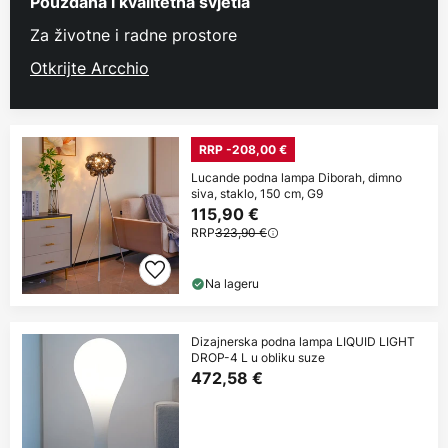
Pouzdana i kvalitetna svjetla
Za životne i radne prostore
Otkrijte Arcchio
RRP -208,00 €
Lucande podna lampa Diborah, dimno
siva, staklo, 150 cm, G9
115,90 €
RRP
323,90 €
Na lageru
Dizajnerska podna lampa LIQUID LIGHT
DROP-4 L u obliku suze
472,58 €