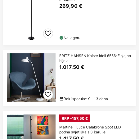
269,90 €
Na lageru
FRITZ HANSEN Kaiser Idell 6556-F sjajno
bijela
1.017,50 €
Rok isporuke: 9 - 13 dana
RRP -157,50 €
Martinelli Luce Calabrone Spot LED
podna svjetiljka s 3 žarulje
1.417,50 €