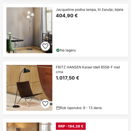
Jacqueline podna lampa, tri žarulje, bijela
404,90 €
Na lageru
FRITZ HANSEN Kaiser Idell 6556-F mat
crna
1.017,50 €
Rok isporuke: 9 - 13 dana
RRP -194,38 €