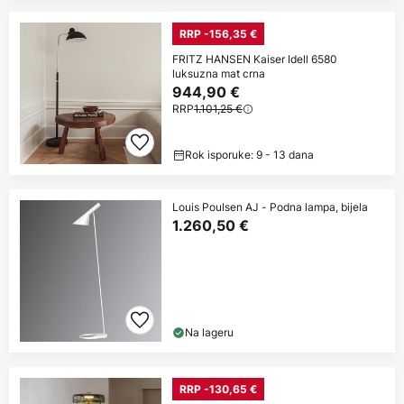
RRP -156,35 €
FRITZ HANSEN Kaiser Idell 6580
luksuzna mat crna
944,90 €
RRP
1.101,25 €
Rok isporuke: 9 - 13 dana
Louis Poulsen AJ - Podna lampa, bijela
1.260,50 €
Na lageru
RRP -130,65 €