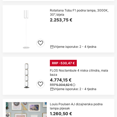
Rotaliana Tobu F1 podna lampa, 3000K,
30°, bijela
2.253,75 €
Vrijeme isporuke: 2 - 4 tjedna
RRP -530,47 €
FLOS Noctambule 4 niska cilindra, mala
baza
4.774,15 €
RRP
5.304,62 €
Vrijeme isporuke: 2 - 4 tjedna
Louis Poulsen AJ dizajnerska podna
lampa pijesak
1.260,50 €