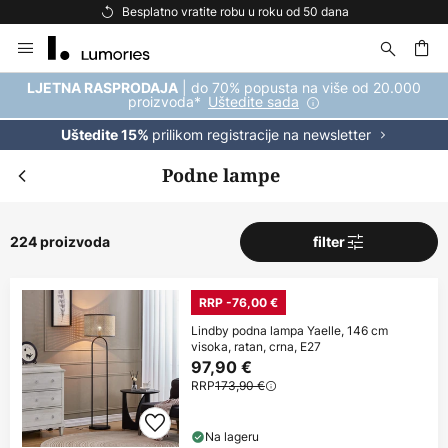
Besplatna dostava za kupnju iznad 69 €
Skip
to
Content
| do 70% popusta na više od 20.000
LJETNA RASPRODAJA
proizvoda*
Uštedite sada
prilikom registracije na newsletter
Uštedite 15%
Podne lampe
224 proizvoda
filter
RRP -76,00 €
Lindby podna lampa Yaelle, 146 cm
visoka, ratan, crna, E27
97,90 €
RRP
173,90 €
Na lageru