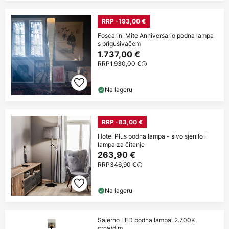
RRP -193,00 €
Foscarini Mite Anniversario podna lampa
s prigušivačem
1.737,00 €
RRP
1.930,00 €
Na lageru
RRP -83,00 €
Hotel Plus podna lampa - sivo sjenilo i
lampa za čitanje
263,90 €
RRP
346,90 €
Na lageru
Salerno LED podna lampa, 2.700K,
crna/dim