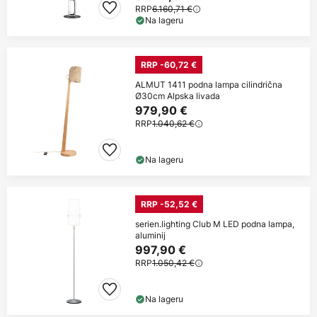
RRP
6.160,71 €
Na lageru
RRP -60,72 €
ALMUT 1411 podna lampa cilindrična
Ø30cm Alpska livada
979,90 €
RRP
1.040,62 €
Na lageru
RRP -52,52 €
serien.lighting Club M LED podna lampa,
aluminij
997,90 €
RRP
1.050,42 €
Na lageru