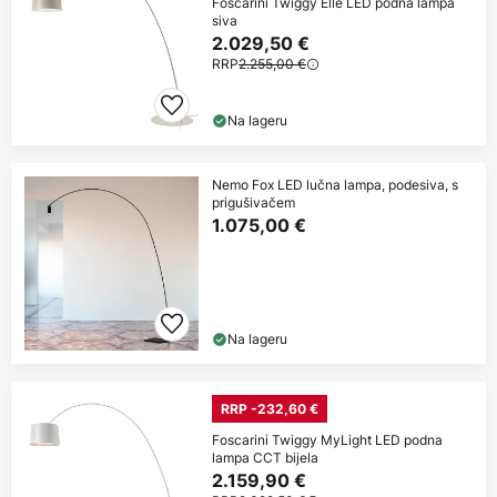
Foscarini Twiggy Elle LED podna lampa
siva
2.029,50 €
RRP
2.255,00 €
Na lageru
Nemo Fox LED lučna lampa, podesiva, s
prigušivačem
1.075,00 €
Na lageru
RRP -232,60 €
Foscarini Twiggy MyLight LED podna
lampa CCT bijela
2.159,90 €