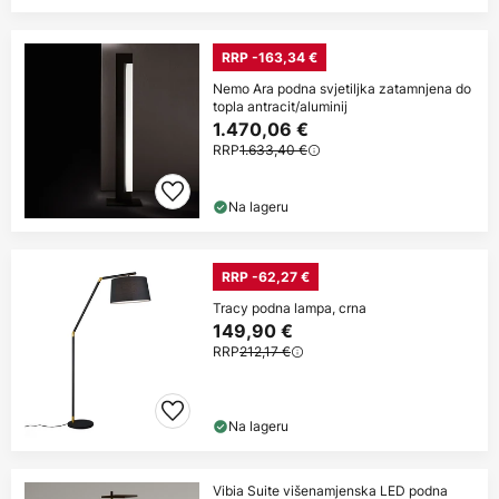
RRP -163,34 €
Nemo Ara podna svjetiljka zatamnjena do
topla antracit/aluminij
1.470,06 €
RRP
1.633,40 €
Na lageru
RRP -62,27 €
Tracy podna lampa, crna
149,90 €
RRP
212,17 €
Na lageru
Vibia Suite višenamjenska LED podna