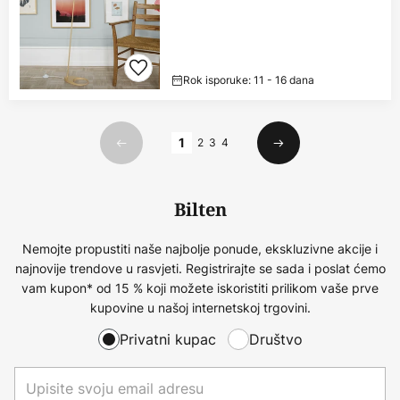
Rok isporuke: 11 - 16 dana
Stranica
1
2
3
4
Prethodno
Sljedeći
Bilten
Nemojte propustiti naše najbolje ponude, ekskluzivne akcije i
najnovije trendove u rasvjeti. Registrirajte se sada i poslat ćemo
vam kupon* od 15 % koji možete iskoristiti prilikom vaše prve
kupovine u našoj internetskoj trgovini.
Privatni kupac
Društvo