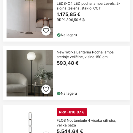
LEDS-C4 LED podna lampa Levels, 2-
slojna, zelena, staklo, CCT
1.175,85 €
RRP
1.306,50 €
Na lageru
New Works Lanterna Podna lampa
srednje veličine, visine 150 cm
593,48 €
Na lageru
RRP -616,07 €
FLOS Noctambule 4 visoka cilindra,
velika baza
5.544,64 €