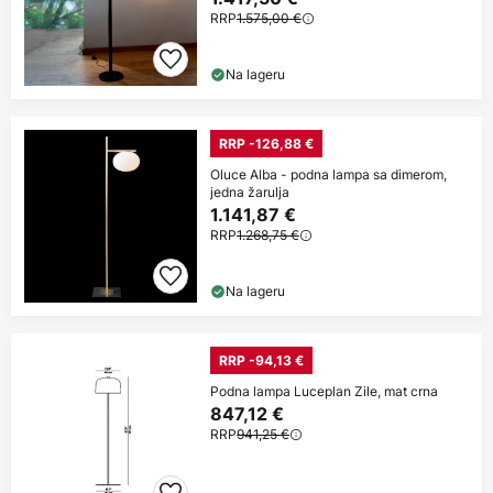
RRP
1.575,00 €
Na lageru
RRP -126,88 €
Oluce Alba - podna lampa sa dimerom,
jedna žarulja
1.141,87 €
RRP
1.268,75 €
Na lageru
RRP -94,13 €
Podna lampa Luceplan Zile, mat crna
847,12 €
RRP
941,25 €