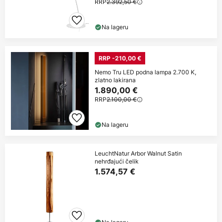
RRP
2.392,50 €
Na lageru
RRP -210,00 €
Nemo Tru LED podna lampa 2.700 K,
zlatno lakirana
1.890,00 €
RRP
2.100,00 €
Na lageru
LeuchtNatur Arbor Walnut Satin
nehrđajući čelik
1.574,57 €