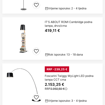
Vrijeme isporuke: 2 - 4 tjedna
IT'S ABOUT ROMI Cambridge podna
lampa, drvo/crna
419,11 €
Rok isporuke: 13 - 18 dana
RRP -239,25 €
Foscarini Twiggy MyLight LED podna
lampa CCT crna
2.153,25 €
RRP
2.392,50 €
Vrijeme isporuke: 3 - 4 tjedna