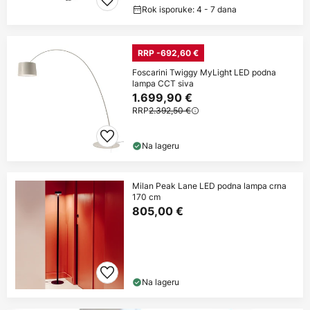
Rok isporuke: 4 - 7 dana
RRP -692,60 €
Foscarini Twiggy MyLight LED podna
lampa CCT siva
1.699,90 €
RRP
2.392,50 €
Na lageru
Milan Peak Lane LED podna lampa crna
170 cm
805,00 €
Na lageru