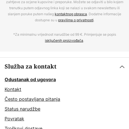
zahtjeve za ocjene kupovine i preporuke. Možete se odjaviti u bilo kojem
trenutku putem odjavnog linka koji se nalazi u svakom newsletteru ili
slanjem poruke putem našeg
kontaktnog obrasca
. Dodatne informacije
dostupne su u
pravilima o privatnosti
.
*Za minimalnu vrijednost narudžbe od 99 €. Primjenjuje se popis
isključenih proizvođača
.
Služba za kontakt
Odustanak od ugovora
Kontakt
Često postavljana pitanja
Status narudžbe
Povratak
Troškovi dostave