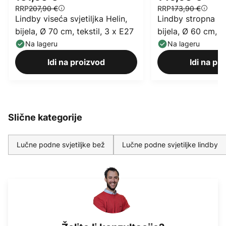
RRP
207,90 €
RRP
173,90 €
Lindby viseća svjetiljka Helin,
Lindby stropna svj
bijela, Ø 70 cm, tekstil, 3 x E27
bijela, Ø 60 cm, te
Na lageru
Na lageru
Idi na proizvod
Idi na pr
Slične kategorije
Lučne podne svjetiljke bež
Lučne podne svjetiljke lindby