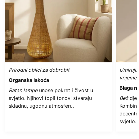
Prirodni oblici za dobrobit
Umirujuć
vrijeme
Organska lakoća
Blaga ne
Ratan lampe
unose pokret i živost u
svjetlo. Njihovi topli tonovi stvaraju
Bež
djel
skladnu, ugodnu atmosferu.
Kombini
decentn
svjetlo.