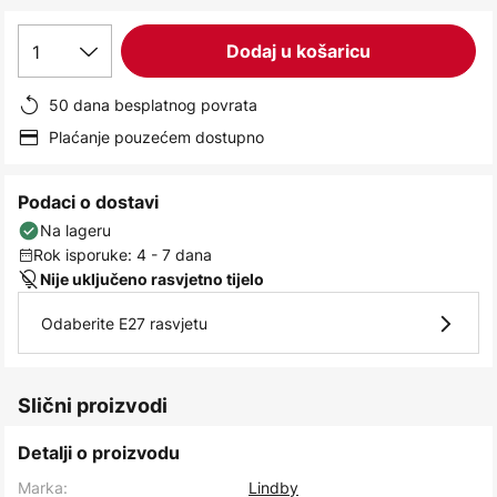
images
gallery
1
Dodaj u košaricu
50 dana besplatnog povrata
Plaćanje pouzećem dostupno
Podaci o dostavi
Na lageru
Rok isporuke: 4 - 7 dana
Nije uključeno rasvjetno tijelo
Odaberite E27 rasvjetu
Slični proizvodi
Detalji o proizvodu
Marka:
Lindby