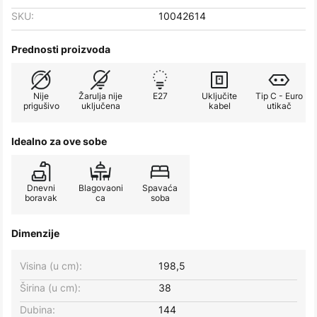
SKU:
10042614
Prednosti proizvoda
Nije
Žarulja nije
E27
Uključite
Tip C - Euro
prigušivo
uključena
kabel
utikač
Idealno za ove sobe
Dnevni
Blagovaoni
Spavaća
boravak
ca
soba
Dimenzije
Visina (u cm):
198,5
Širina (u cm):
38
Dubina:
144