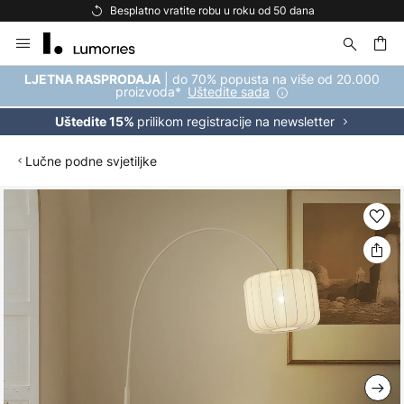
Besplatno vratite robu u roku od 50 dana
Skip
to
Content
| do 70% popusta na više od 20.000
LJETNA RASPRODAJA
proizvoda*
Uštedite sada
prilikom registracije na newsletter
Uštedite 15%
Lučne podne svjetiljke
Skip
to
the
end
of
the
images
gallery