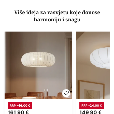
Više ideja za rasvjetu koje donose
harmoniju i snagu
RRP -46,00 €
RRP -24,00 €
161,90 €
149,90 €