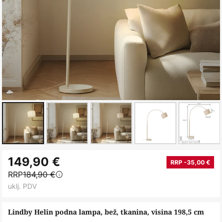
Skip
149,90 €
to
RRP -35,00 €
RRP
184,90 €
the
uklj. PDV
beginning
of
Lindby Helin podna lampa, bež, tkanina, visina 198,5 cm
the