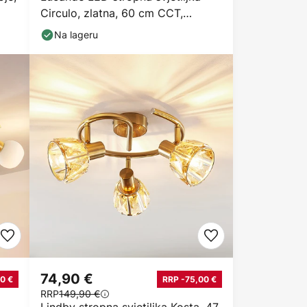
Circulo, zlatna, 60 cm CCT,
prigušljiva
Na lageru
74,90 €
0 €
RRP -75,00 €
RRP
149,90 €