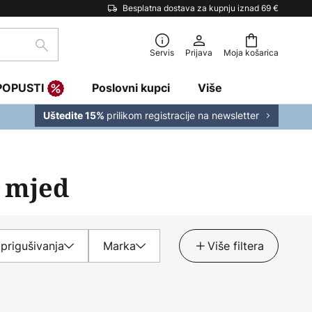
Besplatna dostava za kupnju iznad 69 €
traži
Servis
Prijava
Moja košarica
POPUSTI
Poslovni kupci
Više
prilikom registracije na newsletter
Uštedite 15%
/ mjed
prigušivanja
Marka
Više filtera