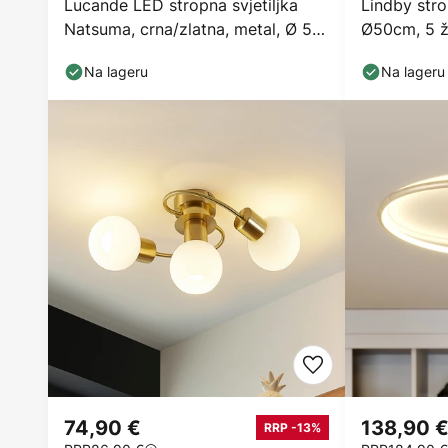
Lucande LED stropna svjetiljka
Lindby strop
Natsuma, crna/zlatna, metal, Ø 50
Ø50cm, 5 ža
cm
E14
Na lageru
Na lageru
74,90 €
138,90 
RRP -13%