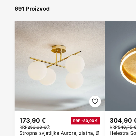
691 Proizvod
173,90 €
304,90 
RRP -80,00 €
RRP
253,90 €
RRP
548,75 
Stropna svjetiljka Aurora, zlatna, Ø
Helestra S