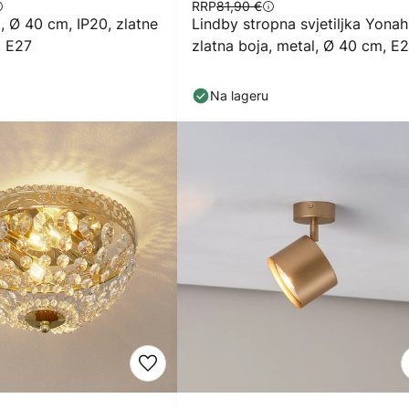
RRP
81,90 €
, Ø 40 cm, IP20, zlatne
Lindby stropna svjetiljka Yonah
, E27
zlatna boja, metal, Ø 40 cm, E
Na lageru