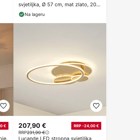
svjetiljka, Ø 57 cm, mat zlato, 20
žarulja
Na lageru
207,90 €
0 €
RRP -24,00 €
RRP
231,90 €
oje,
Lucande LED stropna svjetiljka