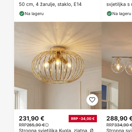
50 cm, 4 žarulje, staklo, E14
svjetiljka 
prigušivan
Na lageru
Na lageru
231,90 €
288,90 
RRP -34,00 €
RRP
265,90 €
RRP
334,90 
Stropna svjetiljka Kugla, zlatna, Ø
Stropna svj