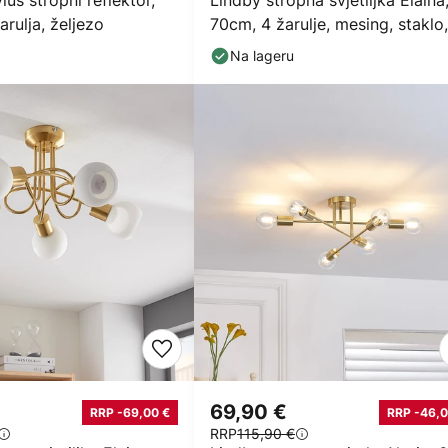
ius stropni reflektor,
Lindby stropna svjetiljka Elaina
arulja, željezo
70cm, 4 žarulje, mesing, staklo,
E14
Na lageru
69,90 €
RRP -69,00 €
RRP -46,0
RRP
115,90 €