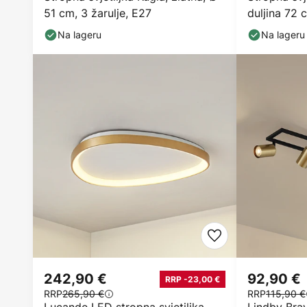
51 cm, 3 žarulje, E27
duljina 72 c
staklena
Na lageru
Na lageru
242,90 €
92,90 €
RRP -23,00 €
RRP
265,90 €
RRP
115,90 €