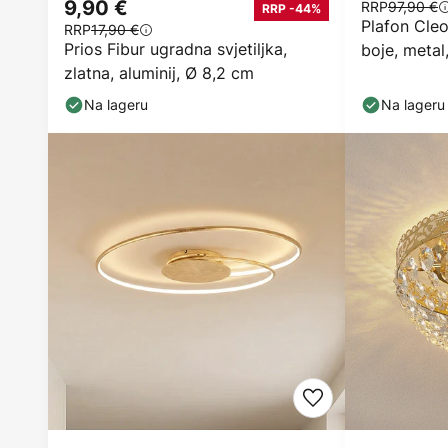
9,90 €
RRP
97,90 €
RRP -44%
Plafon Cleo
RRP
17,90 €
Prios Fibur ugradna svjetiljka,
boje, metal
zlatna, aluminij, Ø 8,2 cm
Na lageru
Na lageru