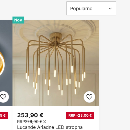
Nov
253,90 €
5 €
RRP -23,00 €
RRP
276,90 €
Lucande Ariadne LED stropna