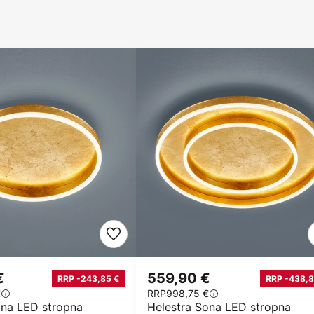
€
559,90 €
RRP -243,85 €
RRP -438,8
€
RRP
998,75 €
ona LED stropna
Helestra Sona LED stropna