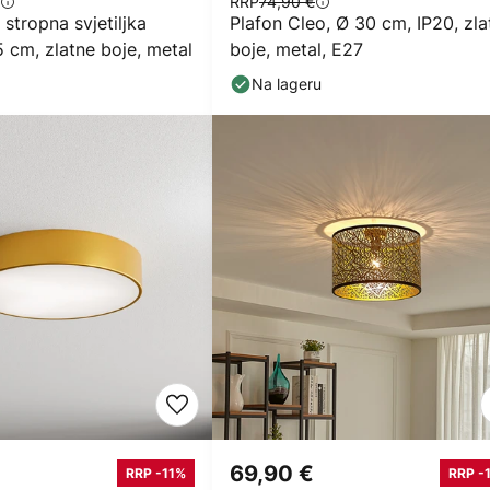
RRP
74,90 €
stropna svjetiljka
Plafon Cleo, Ø 30 cm, IP20, zla
5 cm, zlatne boje, metal
boje, metal, E27
Na lageru
69,90 €
RRP -11%
RRP -