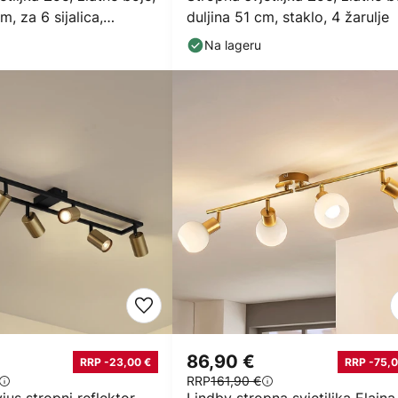
m, za 6 sijalica,
duljina 51 cm, staklo, 4 žarulje
Na lageru
86,90 €
RRP -23,00 €
RRP -75,0
RRP
161,90 €