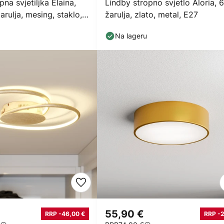
na svjetiljka Elaina,
Lindby stropno svjetlo Aloria, 6
rulja, mesing, staklo,
žarulja, zlato, metal, E27
Na lageru
€
55,90 €
RRP -46,00 €
RRP -