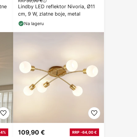
RRP
39,90 €
tne
Lindby LED reflektor Nivoria, Ø11
cm, 9 W, zlatne boje, metal
Na lageru
109,90 €
14%
RRP -64,00 €