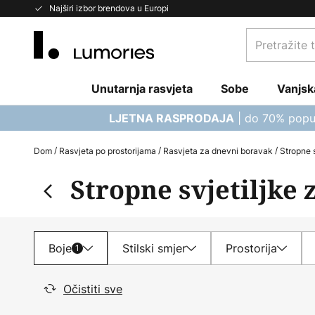
Skip
Najširi izbor brendova u Europi
to
Pretražite
Content
trgovinu...
Unutarnja rasvjeta
Sobe
Vanjsk
| do 70% popu
LJETNA RASPRODAJA
Dom
Rasvjeta po prostorijama
Rasvjeta za dnevni boravak
Stropne 
Stropne svjetiljke 
Boje
Stilski smjer
Prostorija
1
Očistiti sve