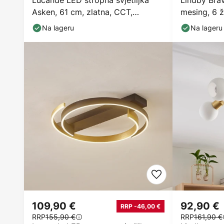
Lucande LED stropna svjetiljka
Lindby Brav
Asken, 61 cm, zlatna, CCT,
mesing, 6 ž
prigušljiva
Na lageru
Na lageru
109,90 €
92,90 €
RRP -46,00 €
RRP
155,90 €
RRP
161,90 €