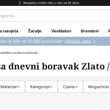
Besplatno vratite robu u roku od 50 dana
a rasvjeta
Žarulje
Ventilatori
Brendovi
sta na više od 20.000 proizvoda*
Uštedite sada
svjetiljke za dnevni boravak
za dnevni boravak Zlato 
Materijal
Kategorija
Cijena
Mogućnost 