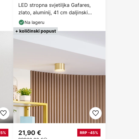
LED stropna svjetiljka Gafares,
zlato, aluminij, 41 cm daljinski
upravljač CCT
Na lageru
+ količinski popust
21,90 €
25%
RRP -45%