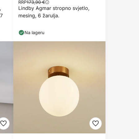
RRP
173,90 €
,
Lindby Agmar stropno svjetlo,
27
mesing, 6 žarulja.
Na lageru