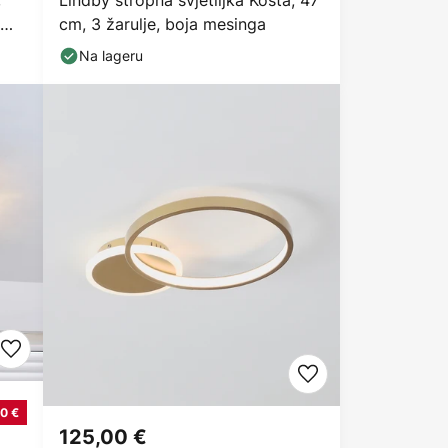
,
Lindby stropna svjetiljka Kosta, 47
cm, 3 žarulje, boja mesinga
Na lageru
0 €
125,00 €