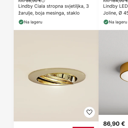
RRP
86,90 €
RRP
184,90 €
Lindby Ciala stropna svjetiljka, 3
Lindby LED 
žarulje, boja mesinga, staklo
Joline, Ø 4
Na lageru
Na lageru
86,90 €