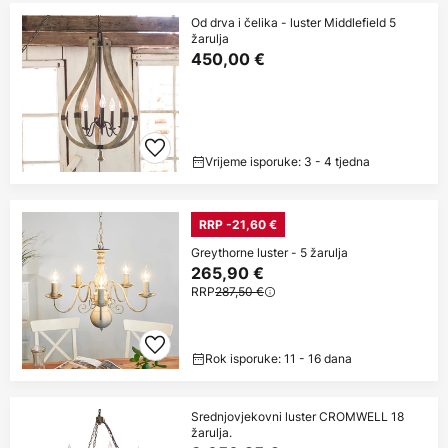
Od drva i čelika - luster Middlefield 5
žarulja
450,00 €
Vrijeme isporuke: 3 - 4 tjedna
RRP -21,60 €
Greythorne luster - 5 žarulja
265,90 €
RRP
287,50 €
Rok isporuke: 11 - 16 dana
Srednjovjekovni luster CROMWELL 18
žarulja.