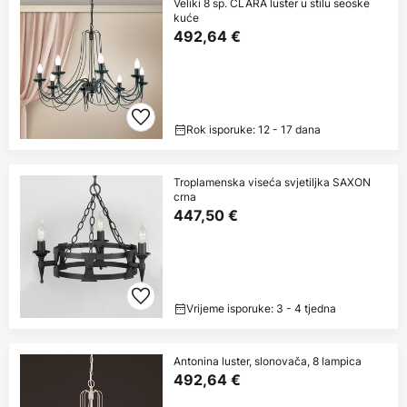
Veliki 8 sp. CLARA luster u stilu seoske
kuće
492,64 €
Rok isporuke: 12 - 17 dana
Troplamenska viseća svjetiljka SAXON
crna
447,50 €
Vrijeme isporuke: 3 - 4 tjedna
Antonina luster, slonovača, 8 lampica
492,64 €