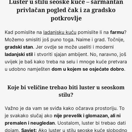
Luster u stilu seoske kuće – šarmantan
privlačan pogled čak i za gradsko
potkrovlje
Kad pomislite na
ladanjsku kuću
pomislite li na
?
farmu
Možemo smisliti još puno toga. Naime i grad. Točnije,
. Jer ovdje se može useliti i moderni
gradski stan
i stvoriti sjajan ambijent. No, naravno, još
ladanjski stil
uvijek je baš kako treba na selu i mnoge kuće pretvara
u udobno namješten
.
dom u kojem se osjećate dobro
Koje bi veličine trebao biti luster u seoskom
stilu?
Važno je da vam se sviđa kako očarava prostoriju. To
je svakako slučaj ako
nije prevelik i glomazan, ali ni
. Uostalom, luster bi trebao dati
premalen i neugledan
dojam.
Ako luster u stilu seoske kuće slobodno
Savjet: