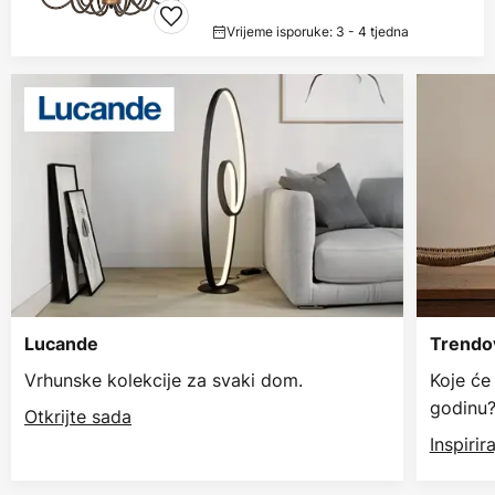
Vrijeme isporuke: 3 - 4 tjedna
Lucande
Trendov
Vrhunske kolekcije za svaki dom.
Koje će
godinu
Otkrijte sada
Inspiri