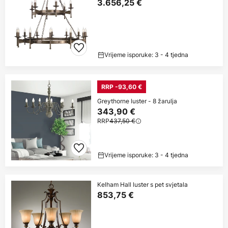
3.656,25 €
Vrijeme isporuke: 3 - 4 tjedna
RRP -93,60 €
Greythorne luster - 8 žarulja
343,90 €
RRP
437,50 €
Vrijeme isporuke: 3 - 4 tjedna
Kelham Hall luster s pet svjetala
853,75 €