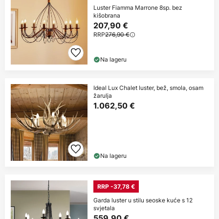
Luster Fiamma Marrone 8sp. bez
kišobrana
207,90 €
RRP
276,90 €
Na lageru
Ideal Lux Chalet luster, bež, smola, osam
žarulja
1.062,50 €
Na lageru
RRP -37,78 €
Garda luster u stilu seoske kuće s 12
svjetala
559,90 €