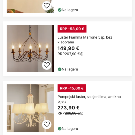
Na lageru
RRP -58,00 €
Luster Fiamma Marrone 5sp. bez
kišobrana
149,90 €
RRP
207,90 €
Na lageru
RRP -15,00 €
Pompejski luster, sa sjenilima, antikno
bijela
273,90 €
RRP
288,90 €
Na lageru