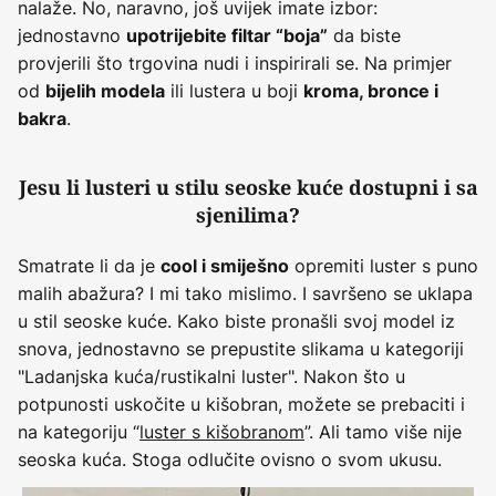
nalaže. No, naravno, još uvijek imate izbor:
jednostavno
da biste
upotrijebite filtar “boja”
provjerili što trgovina nudi i inspirirali se. Na primjer
od
ili lustera u boji
bijelih modela
kroma, bronce i
.
bakra
Jesu li lusteri u stilu seoske kuće dostupni i sa
sjenilima?
Smatrate li da je
opremiti luster s puno
cool i smiješno
malih abažura? I mi tako mislimo. I savršeno se uklapa
u stil seoske kuće. Kako biste pronašli svoj model iz
snova, jednostavno se prepustite slikama u kategoriji
"Ladanjska kuća/rustikalni luster". Nakon što u
potpunosti uskočite u kišobran, možete se prebaciti i
na kategoriju “
luster s kišobranom
”. Ali tamo više nije
seoska kuća. Stoga odlučite ovisno o svom ukusu.