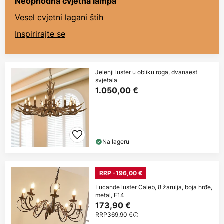
Neophodna cvjetna lampa
Vesel cvjetni lagani štih
Inspirirajte se
Jelenji luster u obliku roga, dvanaest
svjetala
1.050,00 €
Na lageru
RRP -196,00 €
Lucande luster Caleb, 8 žarulja, boja hrđe,
metal, E14
173,90 €
RRP
369,90 €