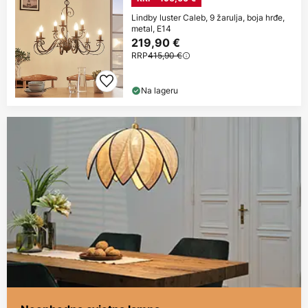
Lindby luster Caleb, 9 žarulja, boja hrđe,
metal, E14
219,90 €
RRP
415,90 €
Na lageru