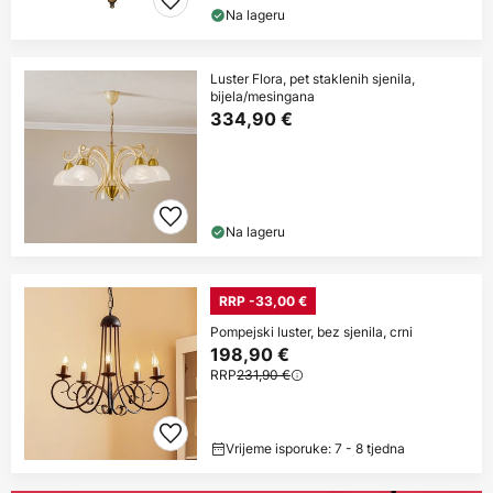
Na lageru
Luster Flora, pet staklenih sjenila,
bijela/mesingana
334,90 €
Na lageru
RRP -33,00 €
Pompejski luster, bez sjenila, crni
198,90 €
RRP
231,90 €
Vrijeme isporuke: 7 - 8 tjedna