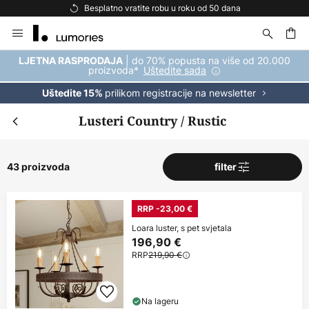
Besplatna dostava za kupnju iznad 69 €
Skip
to
Content
| do 70% popusta na više od 20.000
LJETNA RASPRODAJA
proizvoda*
Uštedite sada
prilikom registracije na newsletter
Uštedite 15%
Lusteri Country / Rustic
43 proizvoda
filter
RRP -23,00 €
Loara luster, s pet svjetala
196,90 €
RRP
219,90 €
Na lageru