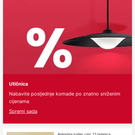
Utičnica
Nabavite posljednje komade po znatno sniženim
cijenama
Spremi sada
Antonina luster, crni, 12 lampica