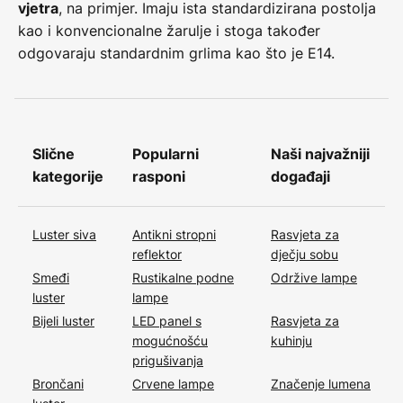
, na primjer. Imaju ista standardizirana postolja
vjetra
kao i konvencionalne žarulje i stoga također
odgovaraju standardnim grlima kao što je E14.
Slične
Popularni
Naši najvažniji
kategorije
rasponi
događaji
Luster siva
Antikni stropni
Rasvjeta za
reflektor
dječju sobu
Smeđi
Rustikalne podne
Održive lampe
luster
lampe
Bijeli luster
LED panel s
Rasvjeta za
mogućnošću
kuhinju
prigušivanja
Brončani
Crvene lampe
Značenje lumena