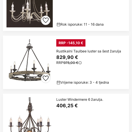
Rok isporuke: 11 - 16 dana
RRP -145,10 €
Rustikalni Taulbee luster sa šest žarulja
829,90 €
RRP
975,00 €
Vrijeme isporuke: 3 - 4 tjedna
Luster Windermere 6 žarulja.
406,25 €