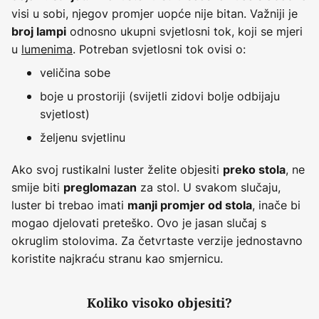
visi u sobi, njegov promjer uopće nije bitan. Važniji je
odnosno ukupni svjetlosni tok, koji se mjeri
broj lampi
u
lumenima
. Potreban svjetlosni tok ovisi o:
veličina sobe
boje u prostoriji (svijetli zidovi bolje odbijaju
svjetlost)
željenu svjetlinu
Ako svoj rustikalni luster želite objesiti
, ne
preko stola
smije biti
za stol. U svakom slučaju,
preglomazan
luster bi trebao imati
, inače bi
manji promjer od stola
mogao djelovati preteško. Ovo je jasan slučaj s
okruglim stolovima. Za četvrtaste verzije jednostavno
koristite najkraću stranu kao smjernicu.
Koliko visoko objesiti?