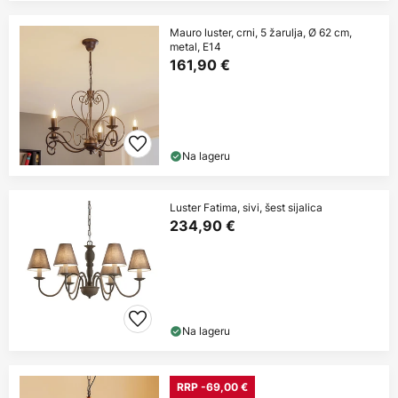
Mauro luster, crni, 5 žarulja, Ø 62 cm,
metal, E14
161,90 €
Na lageru
Luster Fatima, sivi, šest sijalica
234,90 €
Na lageru
RRP -69,00 €