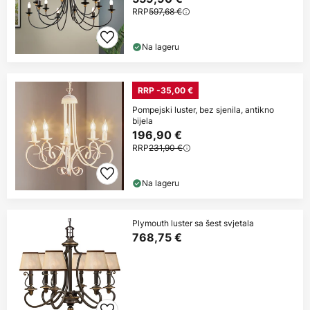
RRP
597,68 €
Na lageru
RRP -35,00 €
Pompejski luster, bez sjenila, antikno
bijela
196,90 €
RRP
231,90 €
Na lageru
Plymouth luster sa šest svjetala
768,75 €