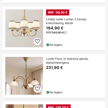
RRP -58,00 €
Lindby luster Lumiel, 5 žarulja,
krem/mesing, tekstil
184,90 €
RRP
242,90 €
Na lageru
Luster Flora, tri staklena sjenila,
bijela/mesingana
231,90 €
Na lageru
RRP -196,00 €