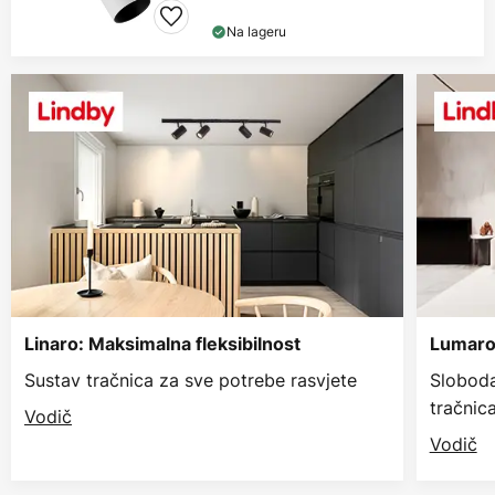
Na lageru
Linaro: Maksimalna fleksibilnost
Lumaro:
Sustav tračnica za sve potrebe rasvjete
Sloboda
tračnic
Vodič
Vodič