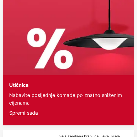
Utičnica
Nabavite posljednje komade po znatno sniženim
cijenama
Spremi sada
Ivela zemljana hranilica lijeva, bijela