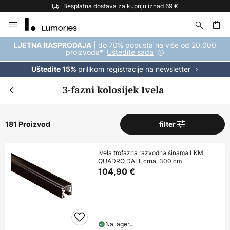
Besplatna dostava za kupnju iznad 69 €
Skip
to
Content
| do 70% popusta na više od 20.000
LJETNA RASPRODAJA
proizvoda*
Uštedite sada
prilikom registracije na newsletter
Uštedite 15%
3-fazni kolosijek Ivela
181 Proizvod
filter
Ivela trofazna razvodna šinama LKM
QUADRO DALI, crna, 300 cm
104,90 €
Na lageru