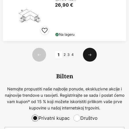
26,90 €
Na lageru
Stranica
1
2
3
4
Prethodno
Sljedeći
Bilten
Nemojte propustiti naše najbolje ponude, ekskluzivne akcije i
najnovije trendove u rasvjeti. Registrirajte se sada i poslat ćemo
vam kupon* od 15 % koji možete iskoristiti prilikom vaše prve
kupovine u našoj internetskoj trgovini.
Privatni kupac
Društvo