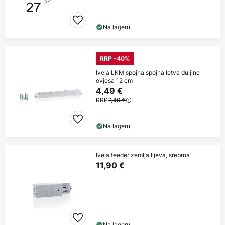
Na lageru
RRP -40%
Ivela LKM spojna spojna letva duljine
ovjesa 12 cm
4,49 €
RRP
7,49 €
Na lageru
Ivela feeder zemlja lijeva, srebrna
11,90 €
Na lageru