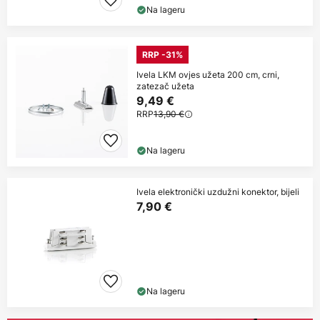
Na lageru
RRP -31%
Ivela LKM ovjes užeta 200 cm, crni,
zatezač užeta
9,49 €
RRP
13,90 €
Na lageru
Ivela elektronički uzdužni konektor, bijeli
7,90 €
Na lageru