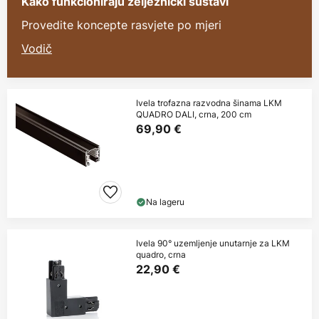
Kako funkcioniraju željeznički sustavi
Provedite koncepte rasvjete po mjeri
Vodič
Ivela trofazna razvodna šinama LKM
QUADRO DALI, crna, 200 cm
69,90 €
Na lageru
Ivela 90° uzemljenje unutarnje za LKM
quadro, crna
22,90 €