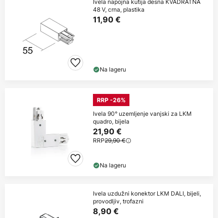
Ivela napojna kutija desna KVADRATNA
48 V, crna, plastika
11,90 €
Na lageru
RRP -26%
Ivela 90° uzemljenje vanjski za LKM
quadro, bijela
21,90 €
RRP
29,90 €
Na lageru
Ivela uzdužni konektor LKM DALI, bijeli,
provodljiv, trofazni
8,90 €