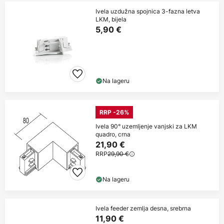
Ivela uzdužna spojnica 3-fazna letva
LKM, bijela
5,90 €
Na lageru
RRP -26%
Ivela 90° uzemljenje vanjski za LKM
quadro, crna
21,90 €
RRP
29,90 €
Na lageru
Ivela feeder zemlja desna, srebrna
11,90 €