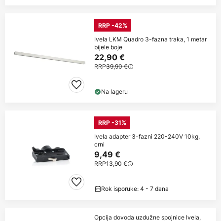
RRP -42%
Ivela LKM Quadro 3-fazna traka, 1 metar
bijele boje
22,90 €
RRP
39,90 €
Na lageru
RRP -31%
Ivela adapter 3-fazni 220-240V 10kg,
crni
9,49 €
RRP
13,90 €
Rok isporuke: 4 - 7 dana
Opcija dovoda uzdužne spojnice Ivela,