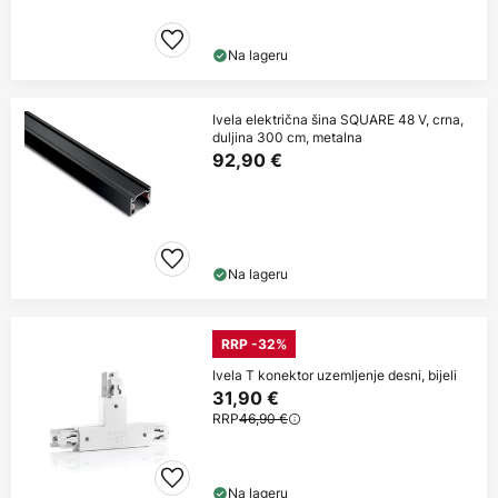
Na lageru
Ivela električna šina SQUARE 48 V, crna,
duljina 300 cm, metalna
92,90 €
Na lageru
RRP -32%
Ivela T konektor uzemljenje desni, bijeli
31,90 €
RRP
46,90 €
Na lageru