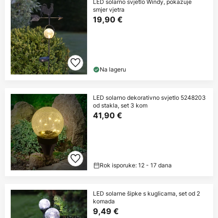
LED solarno svjetlo Windy, pokazuje
smjer vjetra
19,90 €
Na lageru
LED solarno dekorativno svjetlo 5248203
od stakla, set 3 kom
41,90 €
Rok isporuke: 12 - 17 dana
LED solarne šipke s kuglicama, set od 2
komada
9,49 €