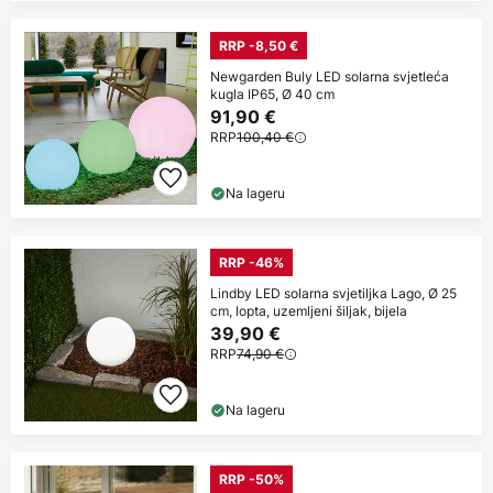
RRP -8,50 €
Newgarden Buly LED solarna svjetleća
kugla IP65, Ø 40 cm
91,90 €
RRP
100,40 €
Na lageru
RRP -46%
Lindby LED solarna svjetiljka Lago, Ø 25
cm, lopta, uzemljeni šiljak, bijela
39,90 €
RRP
74,90 €
Na lageru
RRP -50%