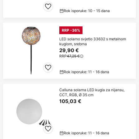
Rok isporuke: 10 - 15 dana
RRP -36%
LED solarno svjetlo 33632 s metalnom
kuglom, srebrna
29,90 €
RRP
47,25 €
Rok isporuke: 11 - 16 dana
Calluna solarna LED kugla za nijansu,
CCT, RGB, Ø 35 cm
105,03 €
Rok isporuke: 11 - 16 dana