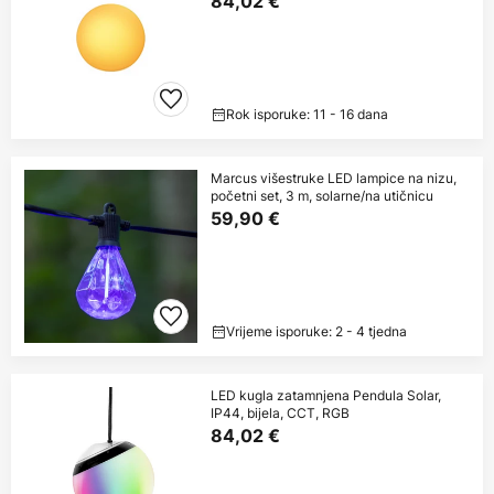
84,02 €
Rok isporuke: 11 - 16 dana
Marcus višestruke LED lampice na nizu,
početni set, 3 m, solarne/na utičnicu
59,90 €
Vrijeme isporuke: 2 - 4 tjedna
LED kugla zatamnjena Pendula Solar,
IP44, bijela, CCT, RGB
84,02 €