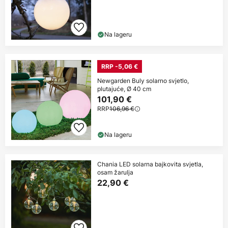
Na lageru
RRP -5,06 €
Newgarden Buly solarno svjetlo,
plutajuće, Ø 40 cm
101,90 €
RRP
106,96 €
Na lageru
Chania LED solarna bajkovita svjetla,
osam žarulja
22,90 €