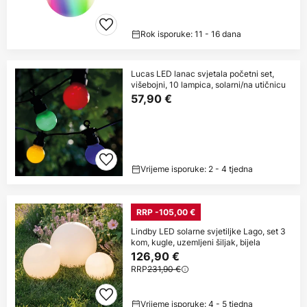
Rok isporuke: 11 - 16 dana
Lucas LED lanac svjetala početni set,
višebojni, 10 lampica, solarni/na utičnicu
57,90 €
Vrijeme isporuke: 2 - 4 tjedna
RRP -105,00 €
Lindby LED solarne svjetiljke Lago, set 3
kom, kugle, uzemljeni šiljak, bijela
126,90 €
RRP
231,90 €
Vrijeme isporuke: 4 - 5 tjedna