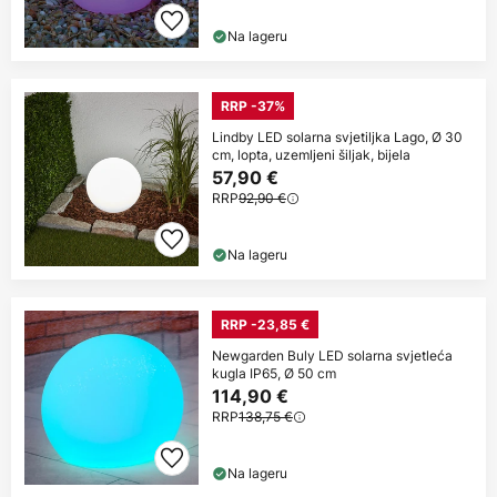
Na lageru
RRP -37%
Lindby LED solarna svjetiljka Lago, Ø 30
cm, lopta, uzemljeni šiljak, bijela
57,90 €
RRP
92,90 €
Na lageru
RRP -23,85 €
Newgarden Buly LED solarna svjetleća
kugla IP65, Ø 50 cm
114,90 €
RRP
138,75 €
Na lageru