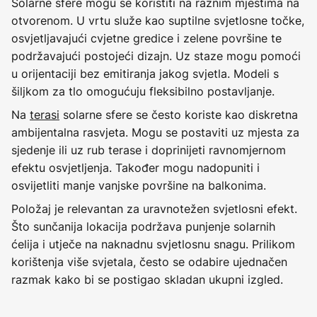
Solarne sfere mogu se koristiti na raznim mjestima na
otvorenom. U vrtu služe kao suptilne svjetlosne točke,
osvjetljavajući cvjetne gredice i zelene površine te
podržavajući postojeći dizajn. Uz staze mogu pomoći
u orijentaciji bez emitiranja jakog svjetla. Modeli s
šiljkom za tlo omogućuju fleksibilno postavljanje.
Na
terasi
solarne sfere se često koriste kao diskretna
ambijentalna rasvjeta. Mogu se postaviti uz mjesta za
sjedenje ili uz rub terase i doprinijeti ravnomjernom
efektu osvjetljenja. Također mogu nadopuniti i
osvijetliti manje vanjske površine na balkonima.
Položaj je relevantan za uravnotežen svjetlosni efekt.
Što sunčanija lokacija podržava punjenje solarnih
ćelija i utječe na naknadnu svjetlosnu snagu. Prilikom
korištenja više svjetala, često se odabire ujednačen
razmak kako bi se postigao skladan ukupni izgled.