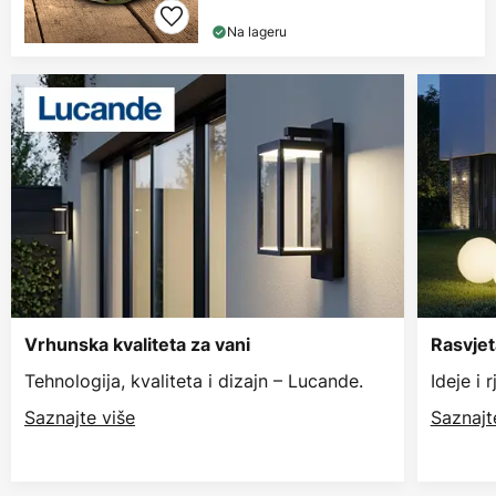
Na lageru
Vrhunska kvaliteta za vani
Rasvjet
Tehnologija, kvaliteta i dizajn – Lucande.
Ideje i 
Saznajte više
Saznajt