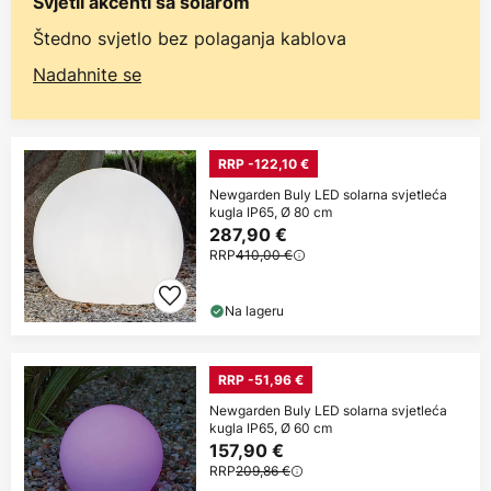
Svjetli akcenti sa solarom
Štedno svjetlo bez polaganja kablova
Nadahnite se
RRP -122,10 €
Newgarden Buly LED solarna svjetleća
kugla IP65, Ø 80 cm
287,90 €
RRP
410,00 €
Na lageru
RRP -51,96 €
Newgarden Buly LED solarna svjetleća
kugla IP65, Ø 60 cm
157,90 €
RRP
209,86 €