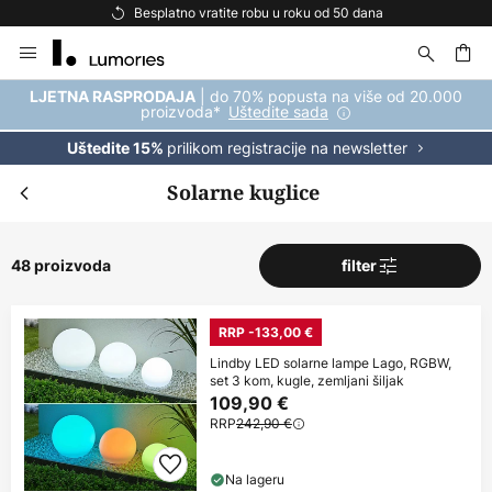
Besplatna dostava za kupnju iznad 69 €
Skip
to
Content
| do 70% popusta na više od 20.000
LJETNA RASPRODAJA
proizvoda*
Uštedite sada
prilikom registracije na newsletter
Uštedite 15%
Solarne kuglice
48 proizvoda
filter
RRP -133,00 €
Lindby LED solarne lampe Lago, RGBW,
set 3 kom, kugle, zemljani šiljak
109,90 €
RRP
242,90 €
Na lageru