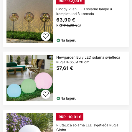
RRP -52,00 €
Lindby Vilani LED solarne lampe u
kompletu od 3 komada
63,90 €
RRP
115,90 €
Na lageru
Newgarden Buly LED solarna svjetleća
kugla IP65, Ø 20 cm
57,61 €
Na lageru
RRP -10,91 €
Plutajuća solarna LED svjetleća kugla
Globo