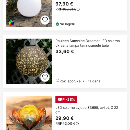
97,90 €
RRP
108,81 €
Na lageru
Pauleen Sunshine Dreamer LED solarna
ukrasna lampa tamnosmeđe boje
33,60 €
Rok isporuke: 7 - 11 dana
RRP -28%
LED solarno svjetlo 33655, cvijet, Ø 22
cm
29,90 €
RRP
42,00 €