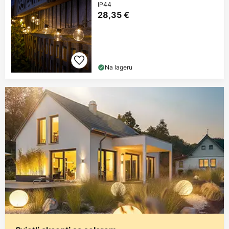
IP44
28,35 €
Na lageru