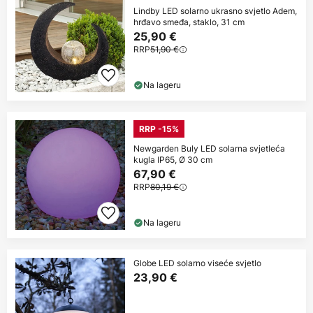
Lindby LED solarno ukrasno svjetlo Adem,
hrđavo smeđa, staklo, 31 cm
25,90 €
RRP
51,90 €
Na lageru
RRP -15%
Newgarden Buly LED solarna svjetleća
kugla IP65, Ø 30 cm
67,90 €
RRP
80,19 €
Na lageru
Globe LED solarno viseće svjetlo
23,90 €