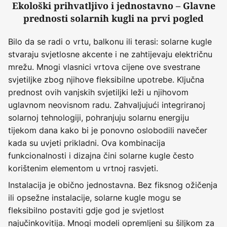
Ekološki prihvatljivo i jednostavno – Glavne
prednosti solarnih kugli na prvi pogled
Bilo da se radi o vrtu, balkonu ili terasi: solarne kugle
stvaraju svjetlosne akcente i ne zahtijevaju električnu
mrežu. Mnogi vlasnici vrtova cijene ove svestrane
svjetiljke zbog njihove fleksibilne upotrebe. Ključna
prednost ovih vanjskih svjetiljki leži u njihovom
uglavnom neovisnom radu. Zahvaljujući integriranoj
solarnoj tehnologiji, pohranjuju solarnu energiju
tijekom dana kako bi je ponovno oslobodili navečer
kada su uvjeti prikladni. Ova kombinacija
funkcionalnosti i dizajna čini solarne kugle često
korištenim elementom u vrtnoj rasvjeti.
Instalacija je obično jednostavna. Bez fiksnog ožičenja
ili opsežne instalacije, solarne kugle mogu se
fleksibilno postaviti gdje god je svjetlost
najučinkovitija. Mnogi modeli opremljeni su šiljkom za