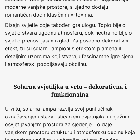
moderne vanjske prostore, a ujedno dodaju
romantičan dodir klasičnim vrtovima.
Dizajn svijetle boje također igra ulogu. Toplo bijelo
svjetlo stvara ugodnu atmosferu, dok neutralno bijelo
svjetlo prenosi jasan izgled. Za posebno dekorativni
efekt, tu su solarni lampioni s efektom plamena ili
detaljnim uzorcima koji stvaraju fascinantne igre sjena
i atmosferski poboljšavaju okolinu.
Solarna svjetiljka u vrtu – dekorativna i
funkcionalna
U vrtu, solarna lampa razvija svoj puni učinak
označavanjem staza, isticanjem cvjetnjaka ili nježnim
osvjetljavanjem prostora za sjedenje. To daje
vanjskom prostoru strukturu i atmosfersku dubinu koja
je posebno uočljiva u večernjim satima. Bežična