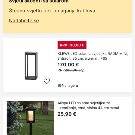
Svjetli akcenti sa solarom
Štedno svjetlo bez polaganja kablova
Nadahnite se
RRP -30,00 €
KLEWE LED solarna svjetiljka RADIA MINI,
antracit, 35 cm, aluminij, IP65
170,00 €
RRP
200,00 €
Na lageru
Alippa LED solarna svjetiljka za
uzemljenje, crna, visina 44 cm metal
25,90 €