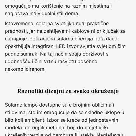
omogućuje mu korištenje na raznim mjestima i
naglašava individualni stil doma.
Istovremeno, solarna svjetiljka nudi praktične
prednosti, jer ne zahtijeva ni kablove ni priključak za
napajanje. Pohranjena solarna energija pouzdano
opskrbljuje integrirani LED izvor svjetla svjetlom čim
padne sumrak. Na taj način spaja održivost s
udobnošću i čini vrtnu rasvjetu posebno
nekompliciranom.
Raznoliki dizajni za svako okruženje
Solarne lampe dostupne su u brojnim oblicima i
stilovima, što im omogućuje da se skladno uklope u
bilo koji ambijent. Izbor se kreće od jednostavnih
modela u crnoj ili metalnoj boji do umjetnički
ukrašenih verzija od bambusa ili stakla. Naglašavaju