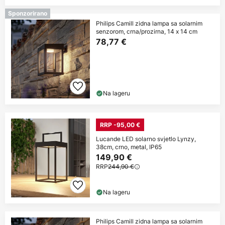
Sponzorirano
Philips Camill zidna lampa sa solarnim
senzorom, crna/prozirna, 14 x 14 cm
78,77 €
Na lageru
RRP -95,00 €
Lucande LED solarno svjetlo Lynzy,
38cm, crno, metal, IP65
149,90 €
RRP
244,90 €
Na lageru
Philips Camill zidna lampa sa solarnim