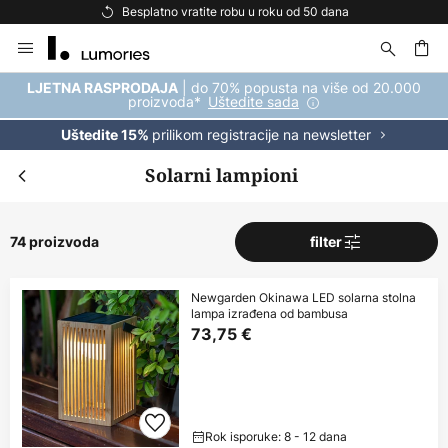
Besplatno vratite robu u roku od 50 dana
Skip
to
Content
| do 70% popusta na više od 20.000
LJETNA RASPRODAJA
proizvoda*
Uštedite sada
prilikom registracije na newsletter
Uštedite 15%
Solarni lampioni
74 proizvoda
filter
Newgarden Okinawa LED solarna stolna
lampa izrađena od bambusa
73,75 €
Rok isporuke: 8 - 12 dana