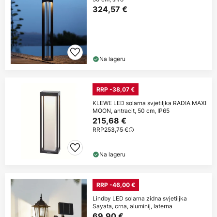
324,57 €
Na lageru
RRP -38,07 €
KLEWE LED solarna svjetiljka RADIA MAXI
MOON, antracit, 50 cm, IP65
215,68 €
RRP
253,75 €
Na lageru
RRP -46,00 €
Lindby LED solarna zidna svjetiljka
Sayata, crna, aluminij, laterna
69,90 €