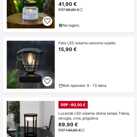
41,90 €
RRP
46,90 €
Na lageru
Felix LED solarno osnovno svjetlo
15,90 €
Rok isporuke: 9 - 13 dana
RRP -80,00 €
Lucande LED solarna stolna lampa Tilena,
okrugla, crna, prigušiva
69,90 €
RRP
149,90 €