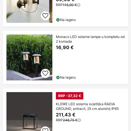
RRP
115,90 €
Na lageru
Monaco LED solarne lampe u kompletu od
2 komada
16,90 €
Na lageru
RRP -37,32 €
KLEWE LED solarna svjetiljka RADIA
GROUND, antracit, 25 cm aluminij IP65
211,43 €
RRP
248,75 €