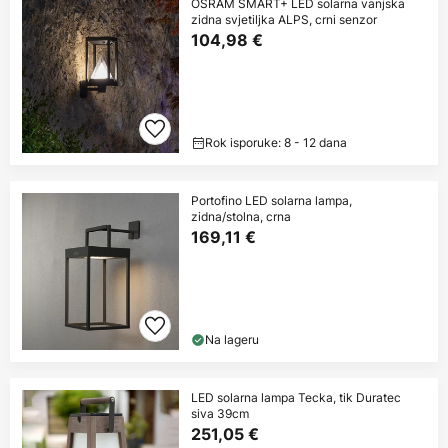
OSRAM SMART+ LED solarna vanjska
zidna svjetiljka ALPS, crni senzor
104,98 €
Rok isporuke: 8 - 12 dana
Portofino LED solarna lampa,
zidna/stolna, crna
169,11 €
Na lageru
LED solarna lampa Tecka, tik Duratec
siva 39cm
251,05 €