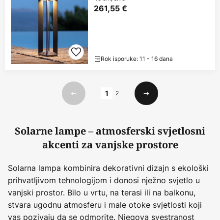
261,55 €
Rok isporuke: 11 - 16 dana
Stranica
1
2
Prethodno
Sljedeći
Solarne lampe – atmosferski svjetlosni
akcenti za vanjske prostore
Solarna lampa kombinira dekorativni dizajn s ekološki
prihvatljivom tehnologijom i donosi nježno svjetlo u
vanjski prostor. Bilo u vrtu, na terasi ili na balkonu,
stvara ugodnu atmosferu i male otoke svjetlosti koji
vas pozivaju da se odmorite. Njegova svestranost