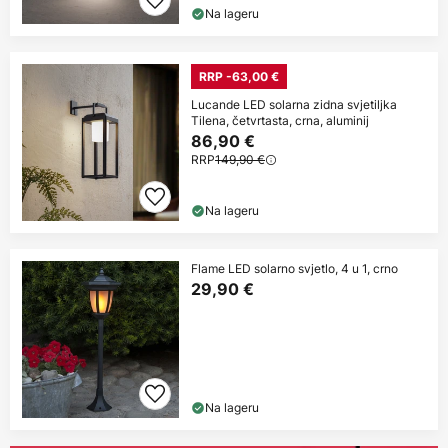
Na lageru
RRP -63,00 €
Lucande LED solarna zidna svjetiljka
Tilena, četvrtasta, crna, aluminij
86,90 €
RRP
149,90 €
Na lageru
Flame LED solarno svjetlo, 4 u 1, crno
29,90 €
Na lageru