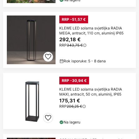
RRP -51,57 €
KLEWE LED solarna svjetiljka RADIA
MEGA, antracit, 110 cm, aluminij IP65
292,18 €
RRP
343,75 €
Rok isporuke: 5 - 8 dana
RRP -30,94 €
KLEWE LED solarna svjetiljka RADIA
MAXI, antracit, 50 cm, aluminij, IP65
175,31 €
RRP
206,25 €
Na lageru