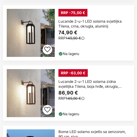
RRP -75,00 €
Lucande 2-u-1 LED solarna svjetiljka
Tilena, crna, okrugla, aluminij
74,90 €
RRP
149,90 €
Na lageru
RRP -63,00 €
Lucande 2-u-1 LED solarna zidna
svjetiljka Tilena, boja hrđe, okrugla,
aluminij
86,90 €
RRP
149,90 €
Na lageru
Borne LED solarno svjetlo sa senzorom,
90 cm, sivo