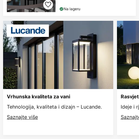
Na lageru
Vrhunska kvaliteta za vani
Rasvjet
Tehnologija, kvaliteta i dizajn – Lucande.
Ideje i 
Saznajte više
Saznajt