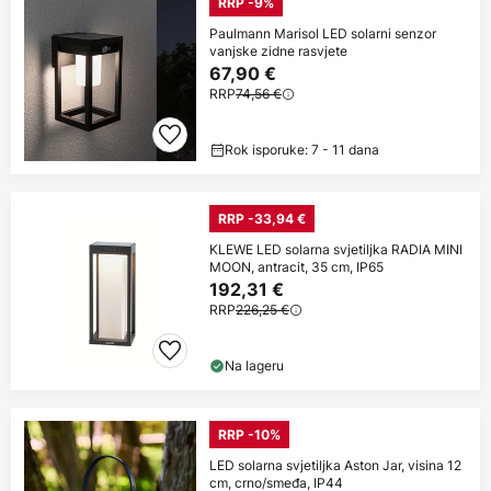
RRP -9%
Paulmann Marisol LED solarni senzor
vanjske zidne rasvjete
67,90 €
RRP
74,56 €
Rok isporuke: 7 - 11 dana
RRP -33,94 €
KLEWE LED solarna svjetiljka RADIA MINI
MOON, antracit, 35 cm, IP65
192,31 €
RRP
226,25 €
Na lageru
RRP -10%
LED solarna svjetiljka Aston Jar, visina 12
cm, crno/smeđa, IP44