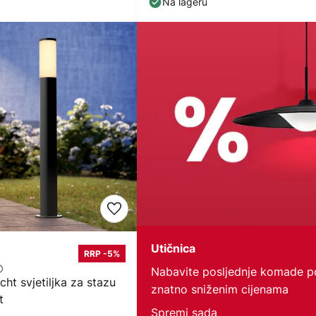
Na lageru
Utičnica
RRP -5%
Nabavite posljednje komade p
cht svjetiljka za stazu
znatno sniženim cijenama
t
Spremi sada