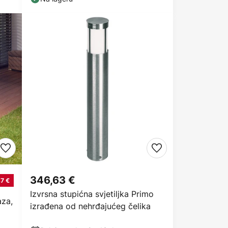
346,63 €
7 €
Izvrsna stupićna svjetiljka Primo
aza,
izrađena od nehrđajućeg čelika