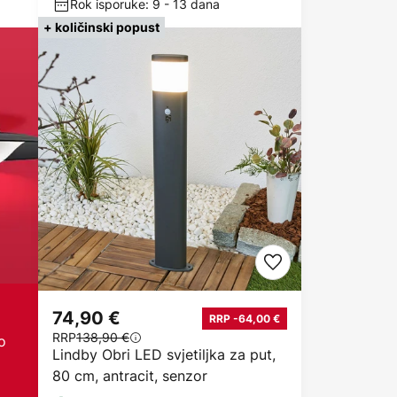
Rok isporuke: 9 - 13 dana
+ količinski popust
74,90 €
RRP -64,00 €
RRP
138,90 €
o
Lindby Obri LED svjetiljka za put,
80 cm, antracit, senzor