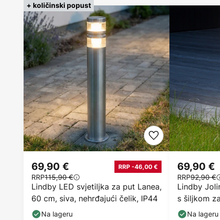
+ količinski popust
69,90 €
69,90 €
RRP -46,00 €
RRP
115,90 €
RRP
92,90 €
Lindby LED svjetiljka za put Lanea,
Lindby Joli
60 cm, siva, nehrđajući čelik, IP44
s šiljkom z
čelik
Na lageru
Na lageru