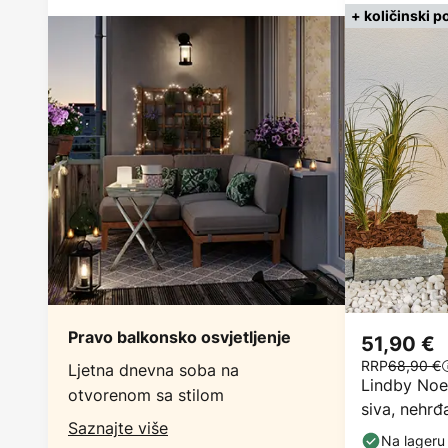
+ količinski p
Pravo balkonsko osvjetljenje
51,90 €
RRP
68,90 €
Ljetna dnevna soba na
Lindby Noem
otvorenom sa stilom
siva, nehrđ
Saznajte više
Na lageru