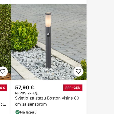
57,90 €
0 €
RRP -35%
RRP
89,27 €
Svjetlo za stazu Boston visine 80
ući
cm sa senzorom
Na lageru