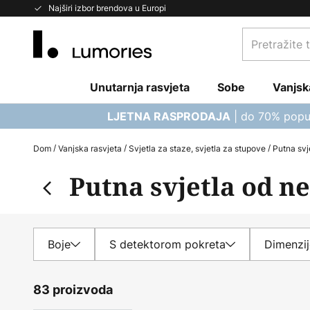
Skip
Najširi izbor brendova u Europi
to
Pretražite
Content
trgovinu...
Unutarnja rasvjeta
Sobe
Vanjsk
| do 70% popu
LJETNA RASPRODAJA
Dom
Vanjska rasvjeta
Svjetla za staze, svjetla za stupove
Putna svj
Putna svjetla od n
Boje
S detektorom pokreta
Dimenzij
83 proizvoda