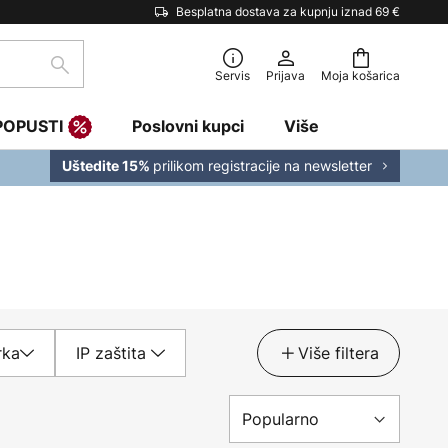
Besplatna dostava za kupnju iznad 69 €
traži
Servis
Prijava
Moja košarica
POPUSTI
Poslovni kupci
Više
prilikom registracije na newsletter
Uštedite 15%
rka
IP zaštita
Više filtera