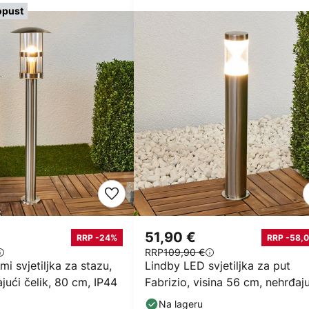
opust
51,90 €
RRP -24%
RRP -58,0
RRP
109,90 €
i svjetiljka za stazu,
Lindby LED svjetiljka za put
ajući čelik, 80 cm, IP44
Fabrizio, visina 56 cm, nehrđaj
čelik
Na lageru