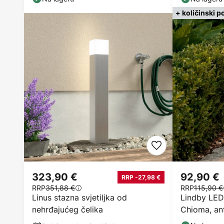
+ količinski p
323,90 €
92,90 €
RRP -27,98 €
RRP
351,88 €
RRP
115,90 €
Linus stazna svjetiljka od
Lindby LED 
nehrđajućeg čelika
Chioma, ant