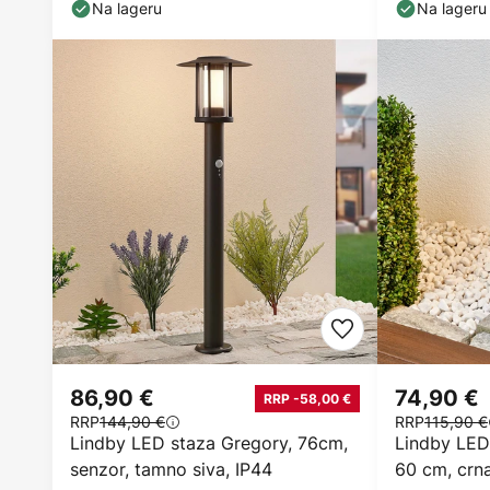
IP54
Na lageru
Na lageru
86,90 €
74,90 €
RRP -58,00 €
RRP
144,90 €
RRP
115,90 €
Lindby LED staza Gregory, 76cm,
Lindby LED 
senzor, tamno siva, IP44
60 cm, crna