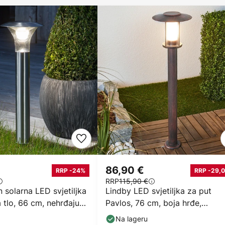
86,90 €
RRP -24%
RRP -29,0
RRP
115,90 €
n solarna LED svjetiljka
Lindby LED svjetiljka za put
a tlo, 66 cm, nehrđajući
Pavlos, 76 cm, boja hrđe,
nehrđajući čelik
Na lageru