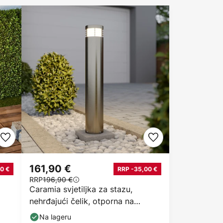
161,90 €
0 €
RRP -35,00 €
RRP
196,90 €
Caramia svjetiljka za stazu,
nehrđajući čelik, otporna na
morsku vodu
Na lageru