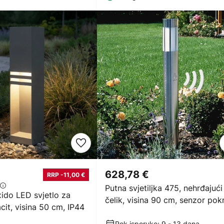
628,78 €
RRP -11,00 €
Putna svjetiljka 475, nehrđajući
ido LED svjetlo za
čelik, visina 90 cm, senzor pok
acit, visina 50 cm, IP44
Rok isporuke: 9 - 13 dana