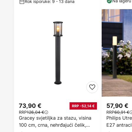
Na lageru
Rok isporuke: 9 - 13 dana
73,90 €
57,90 €
RRP -52,14 €
RRP
126,04 €
RRP
60,91 €
Gracey svjetiljka za stazu, visina
Philips Utre
100 cm, crna, nehrđajući čelik,
E27 antraci