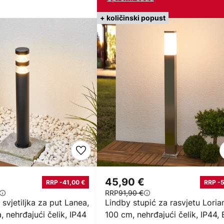
+ količinski popust
45,90 €
RRP -41,00 €
RRP -
RRP
91,90 €
svjetiljka za put Lanea,
Lindby stupić za rasvjetu Loria
, nehrđajući čelik, IP44
100 cm, nehrđajući čelik, IP44,