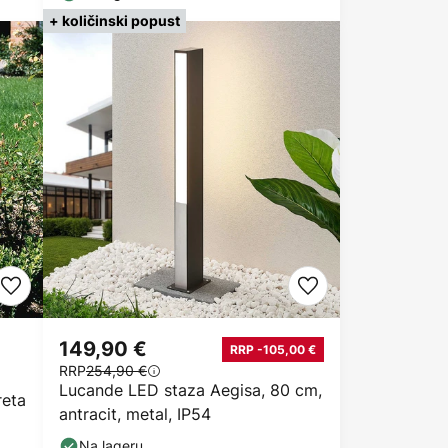
+ količinski popust
149,90 €
RRP -105,00 €
RRP
254,90 €
Lucande LED staza Aegisa, 80 cm,
reta
antracit, metal, IP54
Na lageru