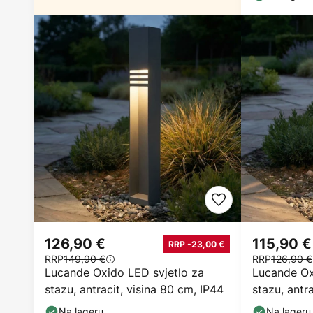
126,90 €
115,90 €
RRP -23,00 €
RRP
149,90 €
RRP
126,90 €
Lucande Oxido LED svjetlo za
Lucande Ox
stazu, antracit, visina 80 cm, IP44
stazu, antr
Na lageru
Na lageru