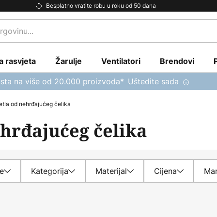
Besplatno vratite robu u roku od 50 dana
a rasvjeta
Žarulje
Ventilatori
Brendovi
sta na više od 20.000 proizvoda*
Uštedite sada
etla od nehrđajućeg čelika
ehrđajućeg čelika
e
Kategorija
Materijal
Cijena
Ma