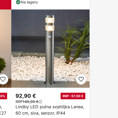
Na lageru
92,90 €
50%
RRP -57,00 €
RRP
149,90 €
n,
Lindby LED putna svjetiljka Lanea,
 E27
60 cm, siva, senzor, IP44