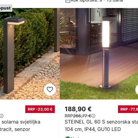
opust
188,90 €
RRP -23,00 €
RRP -77,8
RRP
266,77 €
solarna svjetiljka
STEINEL GL 60 S senzorska st
racit, senzor
104 cm, IP44, GU10 LED