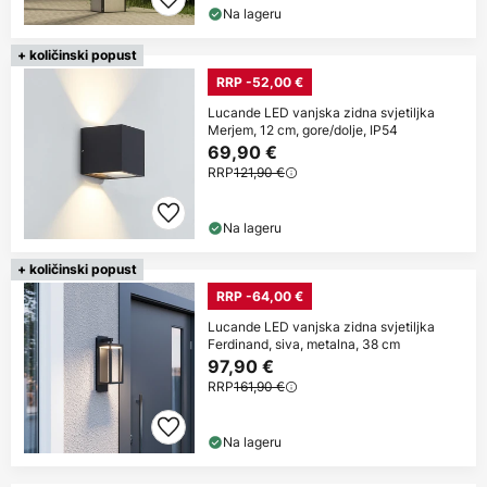
Na lageru
+ količinski popust
RRP -52,00 €
Lucande LED vanjska zidna svjetiljka
Merjem, 12 cm, gore/dolje, IP54
69,90 €
RRP
121,90 €
Na lageru
+ količinski popust
RRP -64,00 €
Lucande LED vanjska zidna svjetiljka
Ferdinand, siva, metalna, 38 cm
97,90 €
RRP
161,90 €
Na lageru