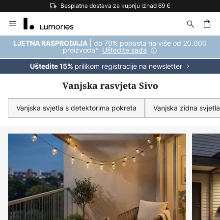
Besplatna dostava za kupnju iznad 69 €
Skip
to
Content
| do 70% popusta na više od 20.000
LJETNA RASPRODAJA
proizvoda*
Uštedite sada
prilikom registracije na newsletter
Uštedite 15%
Vanjska rasvjeta Sivo
Vanjska svjetla s detektorima pokreta
Vanjska zidna svjetla