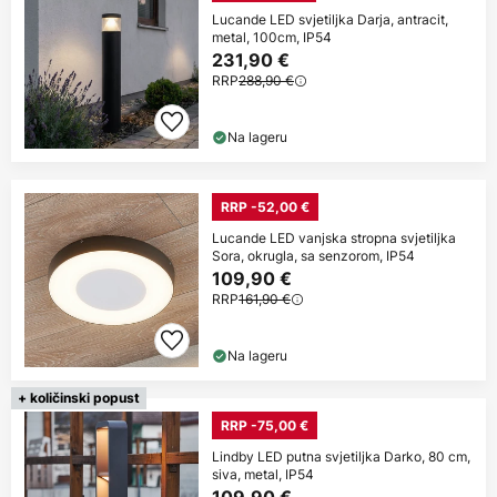
Lucande LED svjetiljka Darja, antracit,
metal, 100cm, IP54
231,90 €
RRP
288,90 €
Na lageru
RRP -52,00 €
Lucande LED vanjska stropna svjetiljka
Sora, okrugla, sa senzorom, IP54
109,90 €
RRP
161,90 €
Na lageru
+ količinski popust
RRP -75,00 €
Lindby LED putna svjetiljka Darko, 80 cm,
siva, metal, IP54