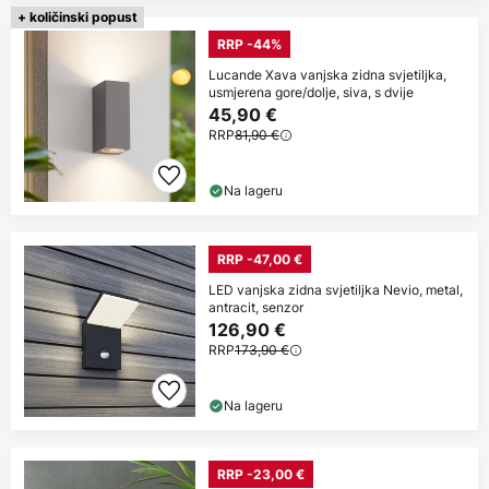
+ količinski popust
RRP -44%
Lucande Xava vanjska zidna svjetiljka,
usmjerena gore/dolje, siva, s dvije
45,90 €
RRP
81,90 €
Na lageru
RRP -47,00 €
LED vanjska zidna svjetiljka Nevio, metal,
antracit, senzor
126,90 €
RRP
173,90 €
Na lageru
RRP -23,00 €