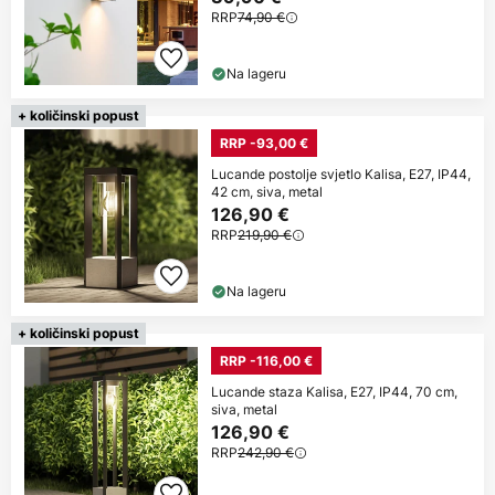
RRP
74,90 €
Na lageru
+ količinski popust
RRP -93,00 €
Lucande postolje svjetlo Kalisa, E27, IP44,
42 cm, siva, metal
126,90 €
RRP
219,90 €
Na lageru
+ količinski popust
RRP -116,00 €
Lucande staza Kalisa, E27, IP44, 70 cm,
siva, metal
126,90 €
RRP
242,90 €