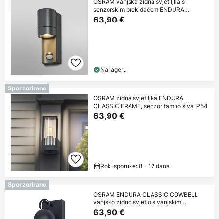
OSRAM vanjska zidna svjetiljka s
senzorskim prekidačem ENDURA
CLASSIC ISIDOR
63,90 €
Na lageru
Sponzorirano
OSRAM zidna svjetiljka ENDURA
CLASSIC FRAME, senzor tamno siva IP54
63,90 €
Rok isporuke: 8 - 12 dana
Sponzorirano
OSRAM ENDURA CLASSIC COWBELL
vanjsko zidno svjetlo s vanjskim
senzorom, sivo,
63,90 €