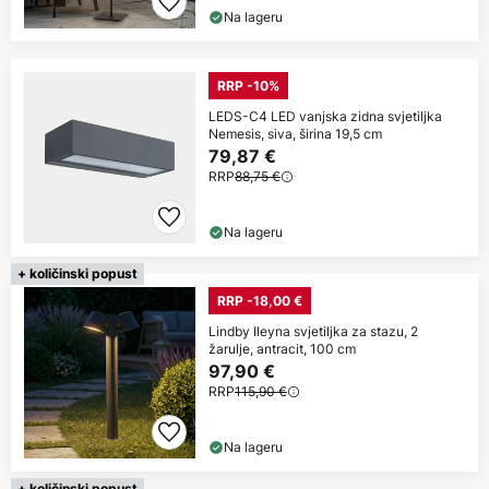
Na lageru
RRP -10%
LEDS-C4 LED vanjska zidna svjetiljka
Nemesis, siva, širina 19,5 cm
79,87 €
RRP
88,75 €
Na lageru
+ količinski popust
RRP -18,00 €
Lindby Ileyna svjetiljka za stazu, 2
žarulje, antracit, 100 cm
97,90 €
RRP
115,90 €
Na lageru
+ količinski popust