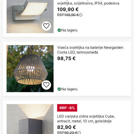
svjetiljka, svijetlosiva, IP54, podesiva
109,90 €
RRP
155,90 €
Na lageru
Viseća svjetiljka na baterije Newgarden
Conta LED, tamnosmeđa
98,75 €
Na lageru
RRP -8%
LED vanjska zidna svjetiljka Cube,
antracit, metal, 10 cm, gore/dolje
82,90 €
RRP
90,23 €