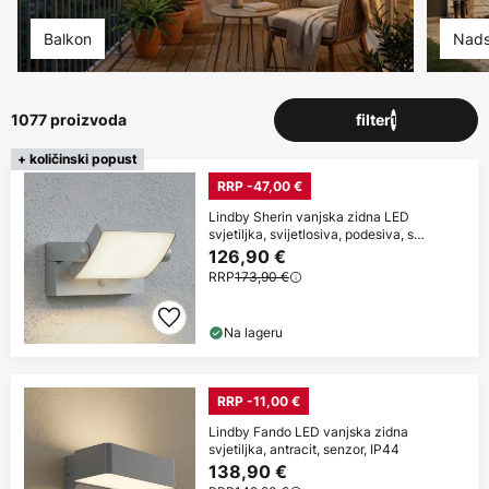
Balkon
Nads
1077 proizvoda
filter
1
+ količinski popust
RRP -47,00 €
Lindby Sherin vanjska zidna LED
svjetiljka, svijetlosiva, podesiva, s
senzorom
126,90 €
RRP
173,90 €
Na lageru
RRP -11,00 €
Lindby Fando LED vanjska zidna
svjetiljka, antracit, senzor, IP44
138,90 €