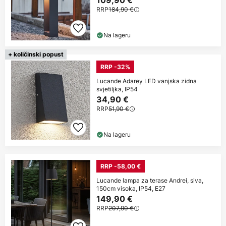
109,90 €
RRP
184,90 €
Na lageru
+ količinski popust
RRP -32%
Lucande Adarey LED vanjska zidna
svjetiljka, IP54
34,90 €
RRP
51,90 €
Na lageru
RRP -58,00 €
Lucande lampa za terase Andrei, siva,
150cm visoka, IP54, E27
149,90 €
RRP
207,90 €