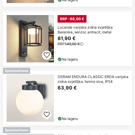
RRP -68,00 €
Lucande vanjska zidna svjetiljka
Berenike, senzor, antracit, metal
81,90 €
RRP
149,90 €
Na lageru
Sponzorirano
OSRAM ENDURA CLASSIC ERDA vanjska
zidna svjetiljka, tamno siva, IP54
63,90 €
Na lageru
Sponzorirano