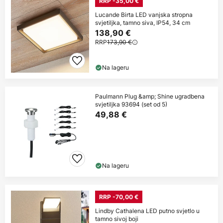
RRP -35,00 €
Lucande Birta LED vanjska stropna
svjetiljka, tamno siva, IP54, 34 cm
138,90 €
RRP
173,90 €
Na lageru
Paulmann Plug &amp; Shine ugradbena
svjetiljka 93694 (set od 5)
49,88 €
Na lageru
RRP -70,00 €
Lindby Cathalena LED putno svjetlo u
tamno sivoj boji