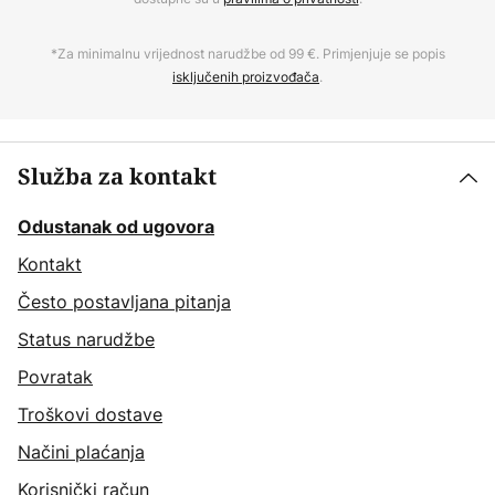
*Za minimalnu vrijednost narudžbe od 99 €. Primjenjuje se popis
isključenih proizvođača
.
Služba za kontakt
Odustanak od ugovora
Kontakt
Često postavljana pitanja
Status narudžbe
Povratak
Troškovi dostave
Načini plaćanja
Korisnički račun