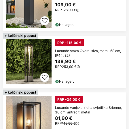
109,90 €
RRP
126,90 €
Na lageru
+ količinski popust
RRP -115,00 €
Lucande staza Overa, siva, metal, 68 cm,
IP44, E27
138,90 €
RRP
253,90 €
Na lageru
+ količinski popust
RRP -34,00 €
Lucande vanjska zidna svjetiljka Brienne,
30 cm, antracit, metal
81,90 €
RRP
115,90 €