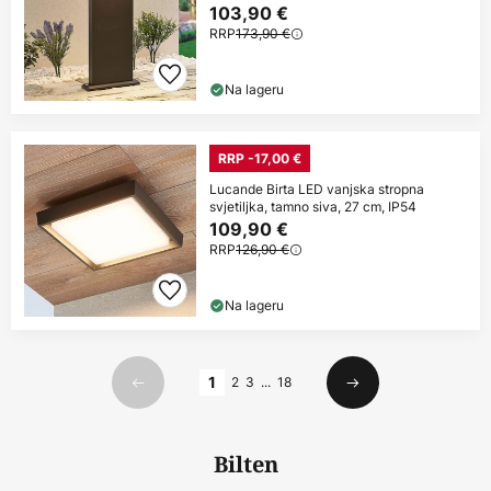
103,90 €
RRP
173,90 €
Na lageru
RRP -17,00 €
Lucande Birta LED vanjska stropna
svjetiljka, tamno siva, 27 cm, IP54
109,90 €
RRP
126,90 €
Na lageru
Stranica
1
2
3
...
18
Prethodno
Sljedeći
Bilten