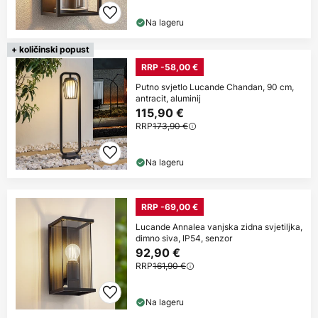
Na lageru
+ količinski popust
RRP -58,00 €
Putno svjetlo Lucande Chandan, 90 cm,
antracit, aluminij
115,90 €
RRP
173,90 €
Na lageru
RRP -69,00 €
Lucande Annalea vanjska zidna svjetiljka,
dimno siva, IP54, senzor
92,90 €
RRP
161,90 €
Na lageru