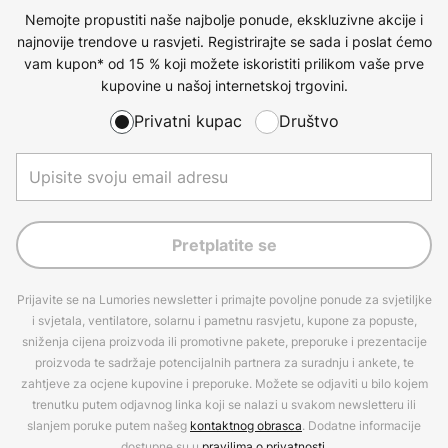
Nemojte propustiti naše najbolje ponude, ekskluzivne akcije i
najnovije trendove u rasvjeti. Registrirajte se sada i poslat ćemo
vam kupon* od 15 % koji možete iskoristiti prilikom vaše prve
kupovine u našoj internetskoj trgovini.
Privatni kupac
Društvo
Pretplatite se
Prijavite se na Lumories newsletter i primajte povoljne ponude za svjetiljke
i svjetala, ventilatore, solarnu i pametnu rasvjetu, kupone za popuste,
sniženja cijena proizvoda ili promotivne pakete, preporuke i prezentacije
proizvoda te sadržaje potencijalnih partnera za suradnju i ankete, te
zahtjeve za ocjene kupovine i preporuke. Možete se odjaviti u bilo kojem
trenutku putem odjavnog linka koji se nalazi u svakom newsletteru ili
slanjem poruke putem našeg
kontaktnog obrasca
. Dodatne informacije
dostupne su u
pravilima o privatnosti
.