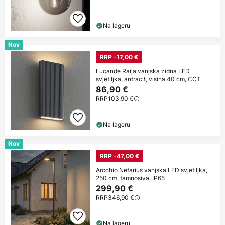
Na lageru
Nov
RRP -17,00 €
Lucande Raija vanjska zidna LED
svjetiljka, antracit, visina 40 cm, CCT
86,90 €
RRP
103,90 €
Na lageru
Nov
RRP -47,00 €
Arcchio Nefarius vanjska LED svjetiljka,
250 cm, tamnosiva, IP65
299,90 €
RRP
346,90 €
Na lageru