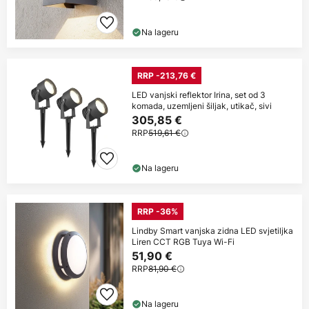
Na lageru
RRP -213,76 €
LED vanjski reflektor Irina, set od 3
komada, uzemljeni šiljak, utikač, sivi
305,85 €
RRP
519,61 €
Na lageru
RRP -36%
Lindby Smart vanjska zidna LED svjetiljka
Liren CCT RGB Tuya Wi-Fi
51,90 €
RRP
81,90 €
Na lageru