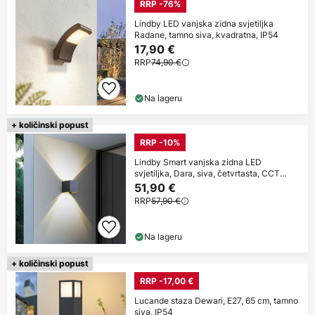
RRP -76%
Lindby LED vanjska zidna svjetiljka
Radane, tamno siva, kvadratna, IP54
17,90 €
RRP
74,90 €
Na lageru
+ količinski popust
RRP -10%
Lindby Smart vanjska zidna LED
svjetiljka, Dara, siva, četvrtasta, CCT
RGB, Tuya
51,90 €
RRP
57,90 €
Na lageru
+ količinski popust
RRP -17,00 €
Lucande staza Dewari, E27, 65 cm, tamno
siva, IP54