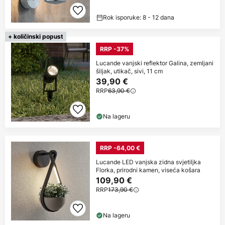
Rok isporuke: 8 - 12 dana
+ količinski popust
RRP -37%
Lucande vanjski reflektor Galina, zemljani
šiljak, utikač, sivi, 11 cm
39,90 €
RRP
63,90 €
Na lageru
RRP -64,00 €
Lucande LED vanjska zidna svjetiljka
Florka, prirodni kamen, viseća košara
109,90 €
RRP
173,90 €
Na lageru