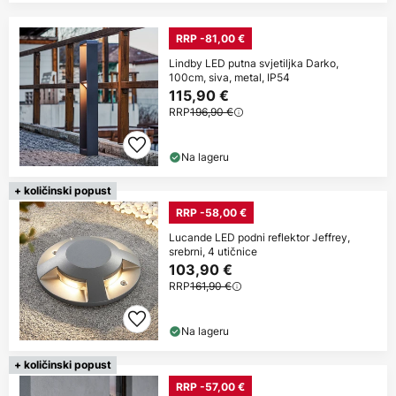
RRP -81,00 €
Lindby LED putna svjetiljka Darko,
100cm, siva, metal, IP54
115,90 €
RRP
196,90 €
Na lageru
+ količinski popust
RRP -58,00 €
Lucande LED podni reflektor Jeffrey,
srebrni, 4 utičnice
103,90 €
RRP
161,90 €
Na lageru
+ količinski popust
RRP -57,00 €