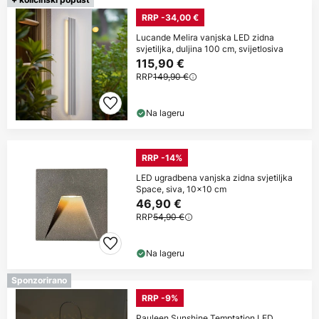
RRP -34,00 €
Lucande Melira vanjska LED zidna
svjetiljka, duljina 100 cm, svijetlosiva
115,90 €
RRP
149,90 €
Na lageru
RRP -14%
LED ugradbena vanjska zidna svjetiljka
Space, siva, 10x10 cm
46,90 €
RRP
54,90 €
Na lageru
Sponzorirano
RRP -9%
Pauleen Sunshine Temptation LED