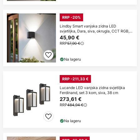
RRP -20%
Lindby Smart vanjska zidna LED
svjetiljka, Dara, siva, okrugla, CCT RGB,
Tuya
45,90 €
RRP
57,90 €
Na lageru
RRP -211,33 €
Lucande LED vanjska zidna svjetiljka
Ferdinand, set 3 kom, siva, 38 cm
273,61 €
RRP
484,94 €
Na lageru