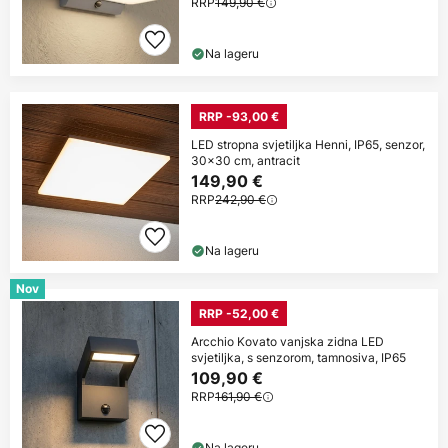
RRP
149,90 €
Na lageru
RRP -93,00 €
LED stropna svjetiljka Henni, IP65, senzor,
30x30 cm, antracit
149,90 €
RRP
242,90 €
Na lageru
Nov
RRP -52,00 €
Arcchio Kovato vanjska zidna LED
svjetiljka, s senzorom, tamnosiva, IP65
109,90 €
RRP
161,90 €
Na lageru