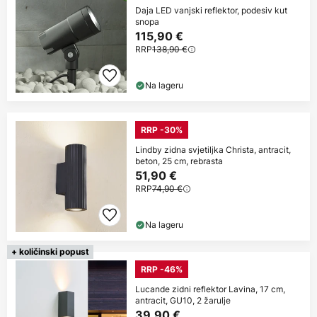
Daja LED vanjski reflektor, podesiv kut
snopa
115,90 €
RRP
138,90 €
Na lageru
RRP -30%
Lindby zidna svjetiljka Christa, antracit,
beton, 25 cm, rebrasta
51,90 €
RRP
74,90 €
Na lageru
+ količinski popust
RRP -46%
Lucande zidni reflektor Lavina, 17 cm,
antracit, GU10, 2 žarulje
39,90 €