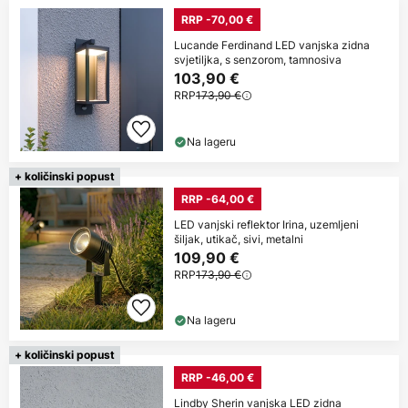
RRP -70,00 €
Lucande Ferdinand LED vanjska zidna
svjetiljka, s senzorom, tamnosiva
103,90 €
RRP
173,90 €
Na lageru
+ količinski popust
RRP -64,00 €
LED vanjski reflektor Irina, uzemljeni
šiljak, utikač, sivi, metalni
109,90 €
RRP
173,90 €
Na lageru
+ količinski popust
RRP -46,00 €
Lindby Sherin vanjska LED zidna