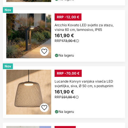
Nov
RRP -12,00 €
Arcchio Kovato LED svjetlo za stazu,
visina 60 cm, tamnosivo, IP65
161,90 €
RRP
173,90 €
Na lageru
Nov
RRP -70,00 €
Lucande Korvyn vanjska viseća LED
svjetiljka, siva, Ø 50 cm, s postupnim
161,90 €
RRP
231,90 €
Na lageru