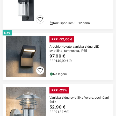
Rok isporuke: 8 - 12 dana
Nov
RRP -52,00 €
Arcchio Kovato vanjska zidna LED
svjetiljka, tamnosiva, IP65
97,90 €
RRP
149,90 €
Na lageru
RRP -25%
Vanjska zidna svjetiljka Vejers, pocinčani
čelik
52,90 €
RRP
71,37 €