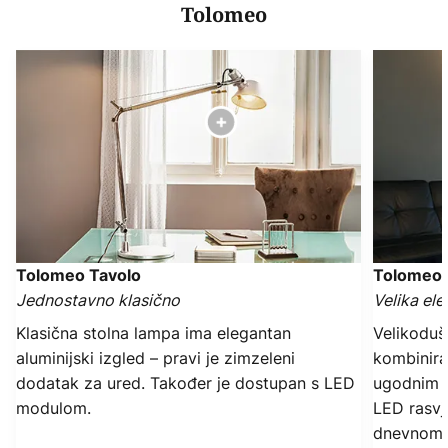
Tolomeo
Tolomeo Tavolo
Tolomeo
Jednostavno klasično
Velika ele
Klasična stolna lampa ima elegantan
Velikoduš
aluminijski izgled – pravi je zimzeleni
kombinira
dodatak za ured. Također je dostupan s LED
ugodnim p
modulom.
LED rasvj
dnevnom 