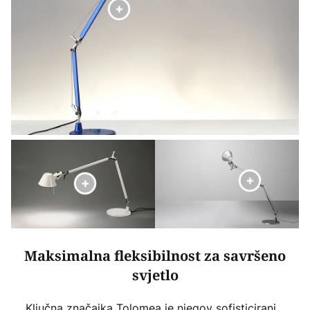
Maksimalna fleksibilnost za savršeno
svjetlo
Ključna značajka Tolomea je njegov sofisticirani