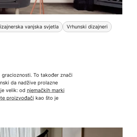
izajnerska vanjska svjetla
Vrhunski dizajneri
u i gracioznosti. To također znači
menski da nadžive prolazne
 je velik: od
njemačkih marki
ete proizvođači
kao što je