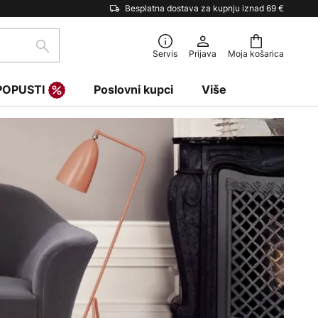
Besplatna dostava za kupnju iznad 69 €
traži
Servis
Prijava
Moja košarica
POPUSTI
Poslovni kupci
Više