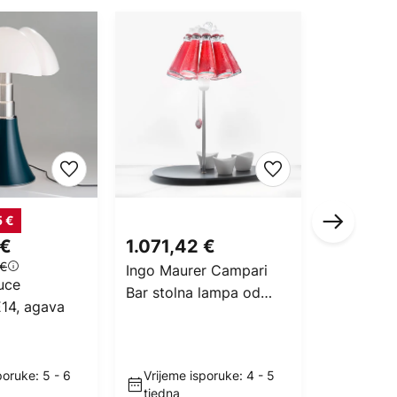
5 €
 €
1.071,42 €
3.897,0
 €
Ingo Maurer Campari
Stolna la
Luce
Bar stolna lampa od
Poulsen P
E14, agava
boca
krom/bije
poruke: 5 - 6
Vrijeme isporuke: 4 - 5
Rok ispo
tjedna
dana