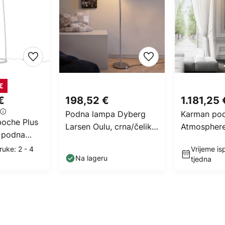
€
€
198,52 €
1.181,25 
Podna lampa Dyberg
Karman po
boche Plus
Larsen Oulu, crna/čelik,
Atmosphere,
 podna
visina 128 cm
cm, plastik
4 cm dim
ruke: 2 - 4
Vrijeme is
Na lageru
tjedna