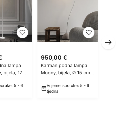
RRP -278,
€
950,00 €
2.505,
RRP
2.783,
dna lampa
Karman podna lampa
FLOS Arc
 bijela, 178
Moony, bijela, Ø 15 cm,
lampa, kr
a
visina 145 cm, PMMA
cm, E27
poruke: 5 - 6
Vrijeme isporuke: 5 - 6
Vrijeme 
tjedna
tjedna