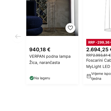
RRP -299,36 
940,18 €
2.694,25 
RRP
2.993,61 €
VERPAN podna lampa
Foscarini Ca
Žica, narančasta
MyLight LED
svjetiljka 15
Vrijeme ispo
Na lageru
tjedna