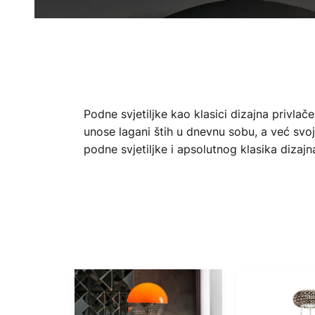
Podne svjetiljke kao klasici dizajna privlač
unose lagani štih u dnevnu sobu, a već svoj
podne svjetiljke i apsolutnog klasika dizajna