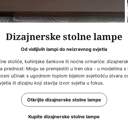
Dizajnerske stolne lampe
Od vidljivih lampi do neizravnog svjetla
 stoliće, kuhinjske šankove ili noćne ormariće: dizajners
aša prednost: Mogu se premjestiti u tren oka - u modelima s 
etlosni učinak s ugodnom toplom bijelom svjetlošću stvara os
tla ili dizajnu koji stavlja izvor svjetla u fokus.
Otkrijte dizajnerske stolne lampe
Kupite dizajnerske stolne lampe