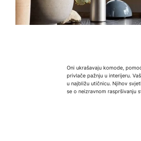
Oni ukrašavaju komode, pomoćne
privlače pažnju u interijeru. V
u najbližu utičnicu. Njihov svj
se o neizravnom raspršivanju svje