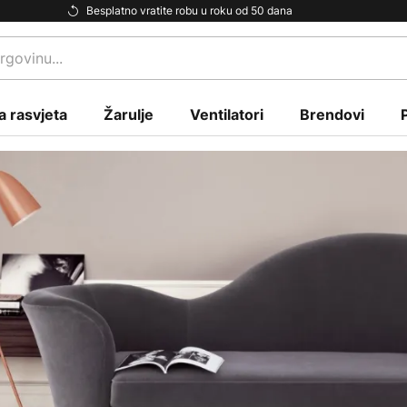
Besplatno vratite robu u roku od 50 dana
a rasvjeta
Žarulje
Ventilatori
Brendovi