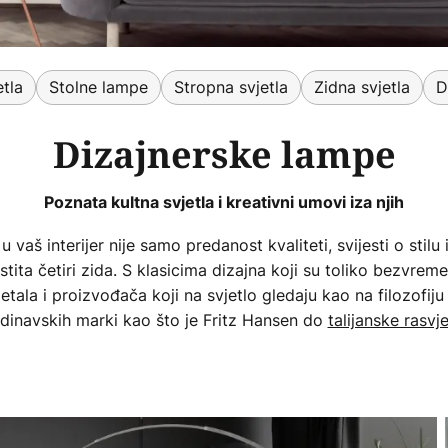
etla
Stolne lampe
Stropna svjetla
Zidna svjetla
D
Dizajnerske lampe
Poznata kultna svjetla i kreativni umovi iza njih
u vaš interijer nije samo predanost kvaliteti, svijesti o stil
lastita četiri zida. S klasicima dizajna koji su toliko bezvre
etala i proizvođača koji na svjetlo gledaju kao na filozofiju
dinavskih marki kao što je Fritz Hansen do
talijanske rasvj