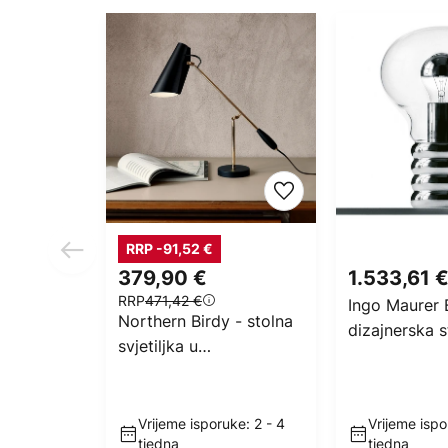
RRP -91,52 €
379,90 €
1.533,61 
RRP
471,42 €
Ingo Maurer 
Northern Birdy - stolna
dizajnerska s
svjetiljka u
lampa
crnoj/mjedenoj boji
Vrijeme isporuke: 2 - 4
Vrijeme ispo
tjedna
tjedna