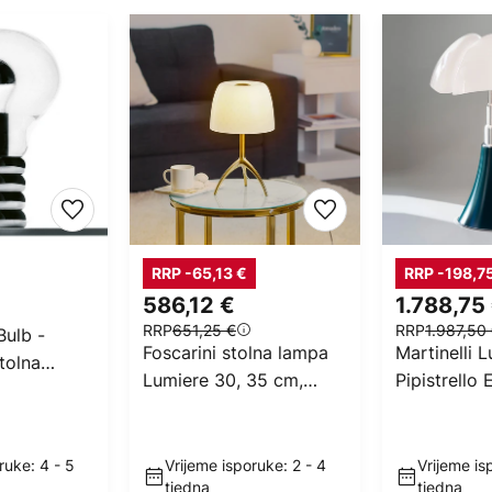
RRP -65,13 €
RRP -198,7
€
586,12 €
1.788,75
RRP
651,25 €
RRP
1.987,50
Bulb -
Foscarini stolna lampa
Martinelli 
tolna
Lumiere 30, 35 cm,
Pipistrello 
staklo s efektom
mjehurića, dim.
ruke: 4 - 5
Vrijeme isporuke: 2 - 4
Vrijeme is
tjedna
tjedna