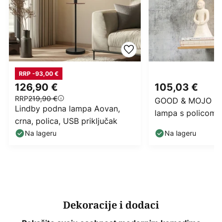
RRP -93,00 €
126,90 €
105,03 €
RRP
219,90 €
GOOD & MOJO An
Lindby podna lampa Aovan,
lampa s policom,
crna, polica, USB priključak
zelena/prirodna
Na lageru
Na lageru
Dekoracije i dodaci