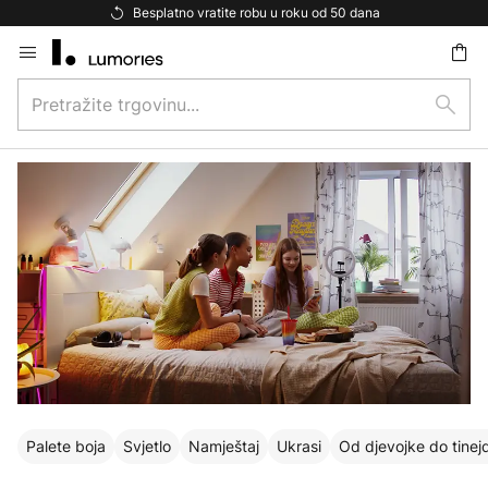
Besplatna dostava za kupnju iznad 69 €
Skip
to
Pretražite
Content
traži
trgovinu...
Palete boja
Svjetlo
Namještaj
Ukrasi
Od djevojke do tinej