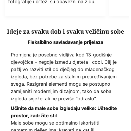
fotografije i crteži su obavezni na zidu.
Ideje za svaku dob i svaku veličinu sobe
Fleksibilno savladavanje prijelaza
Promjena je posebno vidljiva kod 13-godišnje
djevojčice – negdje između djeteta i cool. Cilj je
pažljivo razviti stil od dječjeg do mladenačkog
izgleda, bez potrebe za stalnim preuređivanjem
svega. Razigrani elementi mogu se postupno
zamijeniti modernijim dizajnom, tako da soba
izgleda svježe, ali ne previše "odraslo".
Učinite da male sobe izgledaju velike: Uštedite
prostor, zadržite stil
Male sobe mogu se optimalno iskoristiti
pametnim rješenjima: kreveti na kat ili