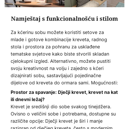
Namještaj s funkcionalnošću i stilom
Za kćerinu sobu možete koristiti setove za
mlade i gotove kombinacije kreveta, radnog
stola i prostora za pohranu za usklađene
tematske svjetove kako biste stvorili skladan
cjelokupni izgled. Alternativno, možete pustiti
svoju kreativnost na volju i zajedno s kćeri
dizajnirati sobu, sastavljajući pojedinačne
dijelove od kreveta do ormara sami. Mogućnosti:
Prostor za spavanje: Dječji krevet, krevet na kat
ili dnevni ležaj?
Krevet je središnji dio sobe svakog tinejdžera.
Ovisno o veličini sobe i potrebama, dostupne su
različite opcije: Dječji krevet je širi i manje
razigran od dječjeg kreveta, često s modernim