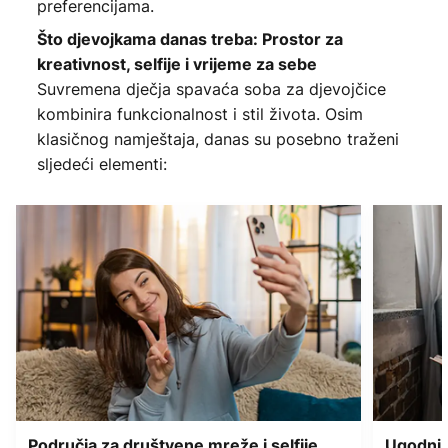
preferencijama.
Što djevojkama danas treba: Prostor za
kreativnost, selfije i vrijeme za sebe
Suvremena dječja spavaća soba za djevojčice
kombinira funkcionalnost i stil života. Osim
klasičnog namještaja, danas su posebno traženi
sljedeći elementi:
Područja za društvene mreže i selfije
Ugodni k