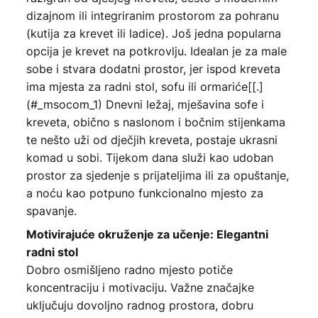
dizajnom ili integriranim prostorom za pohranu
(kutija za krevet ili ladice). Još jedna popularna
opcija je krevet na potkrovlju. Idealan je za male
sobe i stvara dodatni prostor, jer ispod kreveta
ima mjesta za radni stol, sofu ili ormariće[[.]
(#_msocom_1) Dnevni ležaj, mješavina sofe i
kreveta, obično s naslonom i bočnim stijenkama
te nešto uži od dječjih kreveta, postaje ukrasni
komad u sobi. Tijekom dana služi kao udoban
prostor za sjedenje s prijateljima ili za opuštanje,
a noću kao potpuno funkcionalno mjesto za
spavanje.
Motivirajuće okruženje za učenje: Elegantni
radni stol
Dobro osmišljeno radno mjesto potiče
koncentraciju i motivaciju. Važne značajke
uključuju dovoljno radnog prostora, dobru