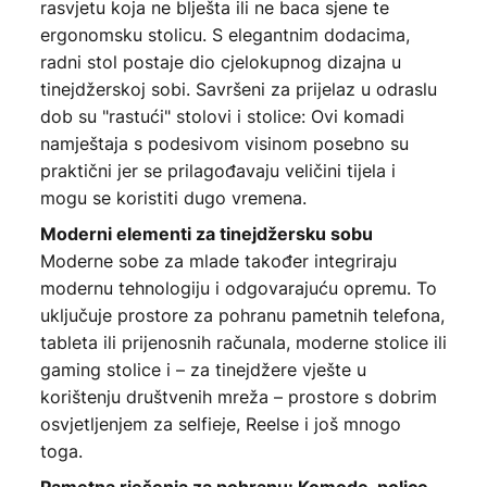
rasvjetu koja ne blješta ili ne baca sjene te
ergonomsku stolicu. S elegantnim dodacima,
radni stol postaje dio cjelokupnog dizajna u
tinejdžerskoj sobi. Savršeni za prijelaz u odraslu
dob su "rastući" stolovi i stolice: Ovi komadi
namještaja s podesivom visinom posebno su
praktični jer se prilagođavaju veličini tijela i
mogu se koristiti dugo vremena.
Moderni elementi za tinejdžersku sobu
Moderne sobe za mlade također integriraju
modernu tehnologiju i odgovarajuću opremu. To
uključuje prostore za pohranu pametnih telefona,
tableta ili prijenosnih računala, moderne stolice ili
gaming stolice i – za tinejdžere vješte u
korištenju društvenih mreža
– prostore s dobrim
osvjetljenjem za selfieje, Reelse i još mnogo
toga.
Pametna rješenja za pohranu: Komode, police,