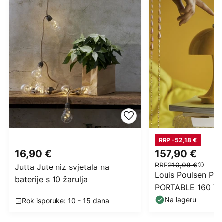
RRP -52,18 €
16,90 €
157,90 €
RRP
210,08 €
Jutta Jute niz svjetala na
Louis Poulsen Pan
baterije s 10 žarulja
PORTABLE 160 V3
žuta
Na lageru
Rok isporuke: 10 - 15 dana