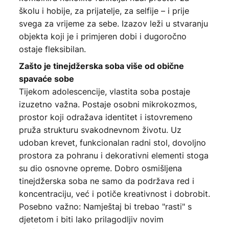
školu i hobije, za prijatelje, za selfije – i prije
svega za vrijeme za sebe. Izazov leži u stvaranju
objekta koji je i primjeren dobi i dugoročno
ostaje fleksibilan.
Zašto je tinejdžerska soba više od obične
spavaće sobe
Tijekom adolescencije, vlastita soba postaje
izuzetno važna. Postaje osobni mikrokozmos,
prostor koji odražava identitet i istovremeno
pruža strukturu svakodnevnom životu. Uz
udoban krevet, funkcionalan radni stol, dovoljno
prostora za pohranu i dekorativni elementi stoga
su dio osnovne opreme. Dobro osmišljena
tinejdžerska soba ne samo da podržava red i
koncentraciju, već i potiče kreativnost i dobrobit.
Posebno važno: Namještaj bi trebao "rasti" s
djetetom i biti lako prilagodljiv novim