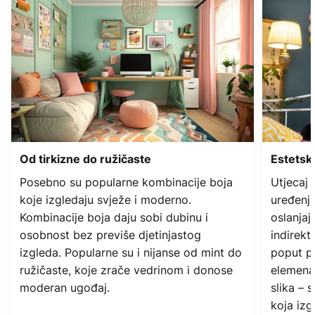
Od tirkizne do ružičaste
Estetsk
Posebno su popularne kombinacije boja
Utjecaj 
koje izgledaju svježe i moderno.
uređenju
Kombinacije boja daju sobi dubinu i
oslanjaj
osobnost
bez previše djetinjastog
indirekt
izgleda. Popularne su i nijanse od mint do
poput po
ružičaste, koje zrače vedrinom i donose
elemenat
moderan ugođaj.
slika – 
koja izg