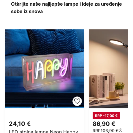
Otkrijte naše najljepše lampe i ideje za uređenje
sobe iz snova
RRP -17,00 €
24,10 €
86,90 €
RRP
103,90 €
LED stolna lampa Neon Happy,